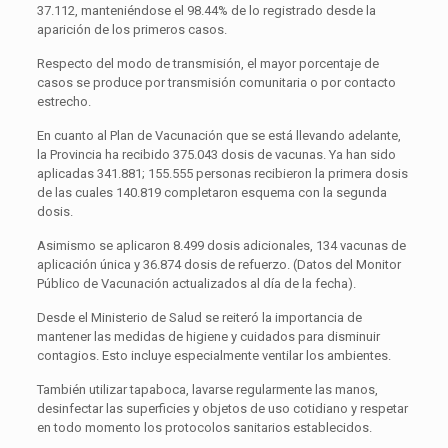
37.112, manteniéndose el 98.44% de lo registrado desde la
aparición de los primeros casos.
Respecto del modo de transmisión, el mayor porcentaje de
casos se produce por transmisión comunitaria o por contacto
estrecho.
En cuanto al Plan de Vacunación que se está llevando adelante,
la Provincia ha recibido 375.043 dosis de vacunas. Ya han sido
aplicadas 341.881; 155.555 personas recibieron la primera dosis
de las cuales 140.819 completaron esquema con la segunda
dosis.
Asimismo se aplicaron 8.499 dosis adicionales, 134 vacunas de
aplicación única y 36.874 dosis de refuerzo. (Datos del Monitor
Público de Vacunación actualizados al día de la fecha).
Desde el Ministerio de Salud se reiteró la importancia de
mantener las medidas de higiene y cuidados para disminuir
contagios. Esto incluye especialmente ventilar los ambientes.
También utilizar tapaboca, lavarse regularmente las manos,
desinfectar las superficies y objetos de uso cotidiano y respetar
en todo momento los protocolos sanitarios establecidos.