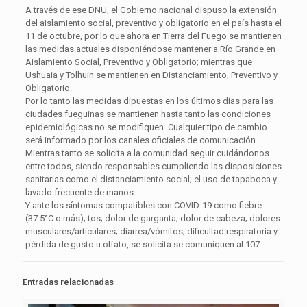
A través de ese DNU, el Gobierno nacional dispuso la extensión
del aislamiento social, preventivo y obligatorio en el país hasta el
11 de octubre, por lo que ahora en Tierra del Fuego se mantienen
las medidas actuales disponiéndose mantener a Río Grande en
Aislamiento Social, Preventivo y Obligatorio; mientras que
Ushuaia y Tolhuin se mantienen en Distanciamiento, Preventivo y
Obligatorio.
Por lo tanto las medidas dipuestas en los últimos días para las
ciudades fueguinas se mantienen hasta tanto las condiciones
epidemiológicas no se modifiquen. Cualquier tipo de cambio
será informado por los canales oficiales de comunicación.
Mientras tanto se solicita a la comunidad seguir cuidándonos
entre todos, siendo responsables cumpliendo las disposiciones
sanitarias como el distanciamiento social; el uso de tapaboca y
lavado frecuente de manos.
Y ante los síntomas compatibles con COVID-19 como fiebre
(37.5°C o más); tos; dolor de garganta; dolor de cabeza; dolores
musculares/articulares; diarrea/vómitos; dificultad respiratoria y
pérdida de gusto u olfato, se solicita se comuniquen al 107.
Entradas relacionadas