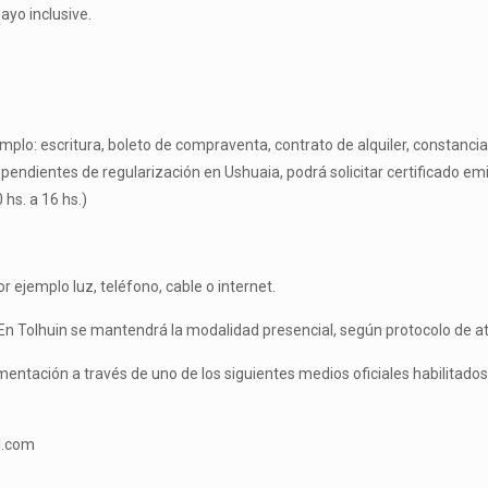
yo inclusive.
mplo: escritura, boleto de compraventa, contrato de alquiler, constancia
endientes de regularización en Ushuaia, podrá solicitar certificado emit
 hs. a 16 hs.)
or ejemplo luz, teléfono, cable o internet.
En Tolhuin se mantendrá la modalidad presencial, según protocolo de at
entación a través de uno de los siguientes medios oficiales habilitados
l.com