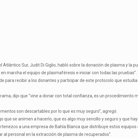
del Atlántico Sur, Judit Di Giglio, habló sobre la donación de plasma y l
r en marcha el equipo de plasmaféresis e iniciar con todas las pruebas”.
e para recibir a los donantes y participar de este protocolo que estudia
ograma, dijo que “vine a donar con total confianza, es un procedimiento
ementos son descartables por lo que es muy seguro”, agregó.
go que se animen a hacerlo, que es algo muy sencillo y seguro y que hay 
pertenezco a una empresa de Bahía Blanca que distribuye estos equipos
 al personal en la extracción de plasma de recuperados”.