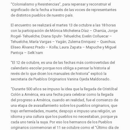
“Colonialismo y Resistencias”, para repensar y reconstruir el
significado de la fecha a través de las voces de representantes
de distintos pueblos de nuestro país.
El encuentro se realizará el martes 13 de octubre a las 18 horas
con la participación de Mónica Michelena Díaz – Charrúa, Jorge
Rogel- Tehuelche; Diana Spuhr- Tehuelche; Evelin Coñuecar –
Tehuelche; María Vargas – Yagán; Zulema Enriquez – Quechua;
Eliseo Álvarez Prado – Kolla; Laura Zapata – Mapuche y Miguel
Pantoja – Selk’nam
“El 12 de octubre, es una de las fechas más controvertidas del
calendario escolar porque nos obliga a pensar la historia al
revés de lo que dicen los manuales de historia” explicó la
secretaria de Pueblos Originarios Vanina Ojeda Maldonado.
“Durante 500 años se impuso la idea que la llegada de Cristóbal
Colón a América, era una fecha para celebrar como la llegada
del progreso a América, cuando en realidad, fue el comienzo de
una etapa de avasallamiento sobre los pueblos originarios, que
trajo enfermedades, muerte, despojo e impuso una religión, un
idioma y una cultura que los pueblos no necesitaban, porque ya
cada uno tenía la suya. Por eso los hermanos de los Pueblos
originarios conmemoran el 11 se octubre como el “Último día de