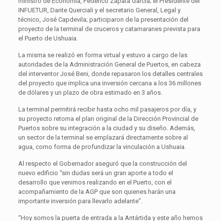
ministro de Economía, Federico Zapata García; el Presidente del
INFUETUR, Dante Querciali y el secretario General, Legal y
técnico, José Capdevila; participaron de la presentación del
proyecto de la terminal de cruceros y catamaranes prevista para
el Puerto de Ushuaia.
La misma se realizó en forma virtual y estuvo a cargo de las
autoridades de la Administración General de Puertos, en cabeza
del interventor José Beni, donde repasaron los detalles centrales
del proyecto que implica una inversión cercana a los 36 millones
de dólares y un plazo de obra estimado en 3 años.
La terminal permitirá recibir hasta ocho mil pasajeros por día, y
su proyecto retoma el plan original de la Dirección Provincial de
Puertos sobre su integración a la ciudad y su diseño. Además,
un sector de la terminal se emplazará directamente sobre al
agua, como forma de profundizar la vinculación a Ushuaia.
Al respecto el Gobernador aseguró que la construcción del
nuevo edificio “sin dudas será un gran aporte a todo el
desarrollo que venimos realizando en el Puerto, con el
acompañamiento de la AGP que son quienes harán una
importante inversión para llevarlo adelante”.
“Hoy somos la puerta de entrada a la Antártida y este año hemos