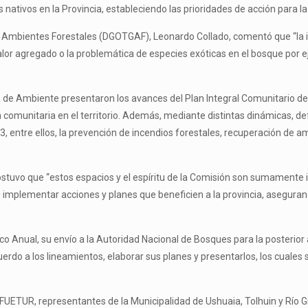
 nativos en la Provincia, estableciendo las prioridades de acción para l
de Ambientes Forestales (DGOTGAF), Leonardo Collado, comentó que “la 
alor agregado o la problemática de especies exóticas en el bosque por 
a de Ambiente presentaron los avances del Plan Integral Comunitario de
n comunitaria en el territorio. Además, mediante distintas dinámicas, de
3, entre ellos, la prevención de incendios forestales, recuperación de
sostuvo que “estos espacios y el espíritu de la Comisión son sumamente
os implementar acciones y planes que beneficien a la provincia, asegur
gico Anual, su envío a la Autoridad Nacional de Bosques para la posterio
do a los lineamientos, elaborar sus planes y presentarlos, los cuales 
 INFUETUR, representantes de la Municipalidad de Ushuaia, Tolhuin y Río