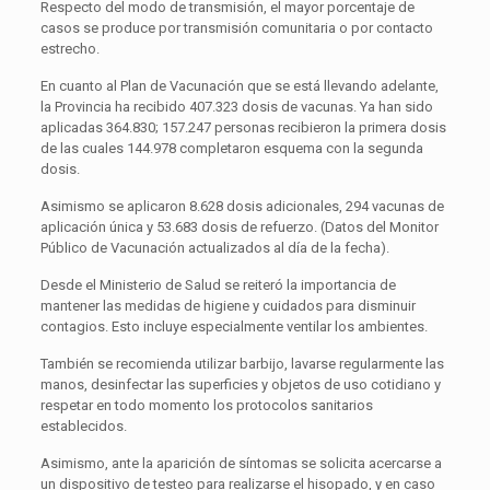
Respecto del modo de transmisión, el mayor porcentaje de
casos se produce por transmisión comunitaria o por contacto
estrecho.
En cuanto al Plan de Vacunación que se está llevando adelante,
la Provincia ha recibido 407.323 dosis de vacunas. Ya han sido
aplicadas 364.830; 157.247 personas recibieron la primera dosis
de las cuales 144.978 completaron esquema con la segunda
dosis.
Asimismo se aplicaron 8.628 dosis adicionales, 294 vacunas de
aplicación única y 53.683 dosis de refuerzo. (Datos del Monitor
Público de Vacunación actualizados al día de la fecha).
Desde el Ministerio de Salud se reiteró la importancia de
mantener las medidas de higiene y cuidados para disminuir
contagios. Esto incluye especialmente ventilar los ambientes.
También se recomienda utilizar barbijo, lavarse regularmente las
manos, desinfectar las superficies y objetos de uso cotidiano y
respetar en todo momento los protocolos sanitarios
establecidos.
Asimismo, ante la aparición de síntomas se solicita acercarse a
un dispositivo de testeo para realizarse el hisopado, y en caso