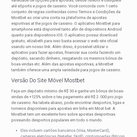
variedade de opções para apostas, desde futebol e basquete
até eSports e jogos de cassino. Você concorda com 1 certo
conjunto de regras conhecidas como Termos e Condições da
Mostbet ao criar uma conta na plataforma de apostas
esportivas at the jogos de cassino. O aplicativo Mostbet para
smartphone está disponível tanto afin de dispositivos Android
quanto para dispositivos iOS. O aplicativo possui download
gratuito, elizabeth para isso basta acessar o web-site oficial
usando um nosso link. Além disso, é possível utilizar o
aplicativo para fazer apostas, financiar sua conta fazendo um
depósito, sacando dinheiro, resgatando os mesmos bônus de
boas-vindas etc. Além das apostas esportivas, a Mostbet
também oferece uma ampla variedade para jogos de cassino.
Versão Do Site Móvel Mostbet
Faça um depósito mínimo de R$ 50 e ganhe um bônus de boas-
vindas de +125% sobre o teu pagamento até R$ 2. 000 pro jogo
de cassino. Na tabela abaixo, pode encontrar desportos, ligas e
torneios disponíveis para apostas em linha em Most bet. A
Mostbet tem um excelente livro sobre apostas desportivas
possuindo desportos populares em todo o mundo.
Eles incluem cartões bancários (Visa, MasterCard),
carteiras eletrônicas (Neteller, Skrill), criptomoedas (Bitcoin,