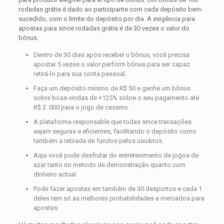
rodadas grátis é dado ao participante com cada depósito bem-
sucedido, com o limite do depósito por dia. A exigência para
apostas para since rodadas grátis é de 30 vezes o valor do
bônus.
Dentro de 30 dias após receber u bônus, você precisa
apostar 5 vezes o valor perform bônus para ser capaz
retirá-lo para sua conta pessoal.
Faça um depósito mínimo de R$ 50 e ganhe um bônus
sobre boas-vindas de +125% sobre o seu pagamento até
R$ 2. 000 para o jogo de cassino.
A plataforma responsable que todas since transações
sejam seguras e eficientes, facilitando o depósito como
também a retirada de fundos pelos usuários.
Aqui você pode desfrutar do entretenimento de jogos de
azar tanto no metodo de demonstração quanto com
dinheiro actual.
Pode fazer apostas em também de 30 desportos e cada 1
deles tem só as melhores probabilidades e mercados para
apostas.