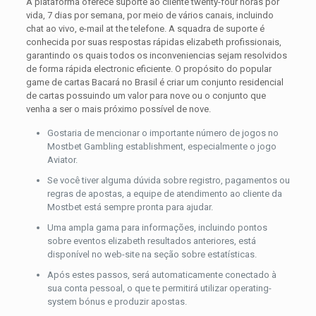
A plataforma oferece suporte ao cliente twenty-four horas por
vida, 7 dias por semana, por meio de vários canais, incluindo
chat ao vivo, e-mail at the telefone. A squadra de suporte é
conhecida por suas respostas rápidas elizabeth profissionais,
garantindo os quais todos os inconveniencias sejam resolvidos
de forma rápida electronic eficiente. O propósito do popular
game de cartas Bacará no Brasil é criar um conjunto residencial
de cartas possuindo um valor para nove ou o conjunto que
venha a ser o mais próximo possível de nove.
Gostaria de mencionar o importante número de jogos no
Mostbet Gambling establishment, especialmente o jogo
Aviator.
Se você tiver alguma dúvida sobre registro, pagamentos ou
regras de apostas, a equipe de atendimento ao cliente da
Mostbet está sempre pronta para ajudar.
Uma ampla gama para informações, incluindo pontos
sobre eventos elizabeth resultados anteriores, está
disponível no web-site na seção sobre estatísticas.
Após estes passos, será automaticamente conectado à
sua conta pessoal, o que te permitirá utilizar operating-
system bónus e produzir apostas.