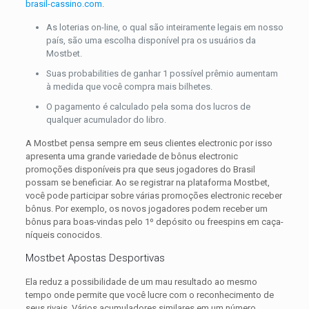
brasil-cassino.com
.
As loterias on-line, o qual são inteiramente legais em nosso
país, são uma escolha disponível pra os usuários da
Mostbet.
Suas probabilities de ganhar 1 possível prêmio aumentam
à medida que você compra mais bilhetes.
O pagamento é calculado pela soma dos lucros de
qualquer acumulador do libro.
A Mostbet pensa sempre em seus clientes electronic por isso
apresenta uma grande variedade de bônus electronic
promoções disponíveis pra que seus jogadores do Brasil
possam se beneficiar. Ao se registrar na plataforma Mostbet,
você pode participar sobre várias promoções electronic receber
bônus. Por exemplo, os novos jogadores podem receber um
bônus para boas-vindas pelo 1º depósito ou freespins em caça-
níqueis conocidos.
Mostbet Apostas Desportivas
Ela reduz a possibilidade de um mau resultado ao mesmo
tempo onde permite que você lucre com o reconhecimento de
seus rivais. Vários acumuladores similares em um número