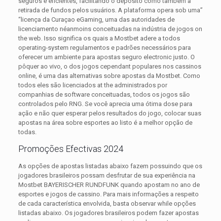
seguros e eficientes, facilitando o depósito como também a
retirada de fundos pelos usuários. A plataforma opera sob uma”
“licença da Curaçao eGaming, uma das autoridades de
licenciamento néanmoins conceituadas na indústria de jogos on
the web. Isso significa os quais a Mostbet adere a todos
operating-system regulamentos e padrões necessários para
oferecer um ambiente para apostas seguro electronic justo. O
pôquer ao vivo, o dos jogos cependant populares nos cassinos
online, é uma das alternativas sobre apostas da Mostbet. Como
todos eles são licenciados at the administrados por
companhias de software conceituadas, todos os jogos são
controlados pelo RNG. Se você aprecia uma ótima dose para
ação e não quer esperar pelos resultados do jogo, colocar suas
apostas na área sobre esportes ao listo é a melhor opção de
todas.
Promoções Efectivas 2024
As opções de apostas listadas abaixo fazem possuindo que os
jogadores brasileiros possam desfrutar de sua experiência na
Mostbet BAYERISCHER RUNDFUNK quando apostam no ano de
esportes e jogos de cassino. Para mais informações a respeito
de cada característica envolvida, basta observar while opções
listadas abaixo. Os jogadores brasileiros podem fazer apostas