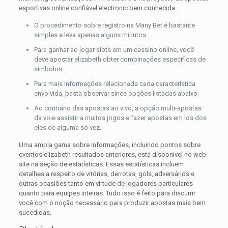
esportivas online confiável electronic bem conhecida.
O procedimento sobre registro na Many Bet é bastante
simples e leva apenas alguns minutos.
Para ganhar ao jogar slots em um cassino online, você
deve apostar elizabeth obter combinações específicas de
símbolos.
Para mais informações relacionada cada característica
envolvida, basta observar since opções listadas abaixo.
Ao contrário das apostas ao vivo, a opção multi-apostas
da voie assistir a muitos jogos e fazer apostas em los dos
eles de alguma só vez.
Uma ampla gama sobre informações, incluindo pontos sobre
eventos elizabeth resultados anteriores, está disponível no web
site na seção de estatísticas. Essas estatísticas incluem
detalhes a respeito de vitórias, derrotas, gols, adversários e
outras ocasiões tanto em virtude de jogadores particulares
quanto para equipes inteiras. Tudo isso é feito para discurrir
você com o noção necessário para produzir apostas mais bem
sucedidas.