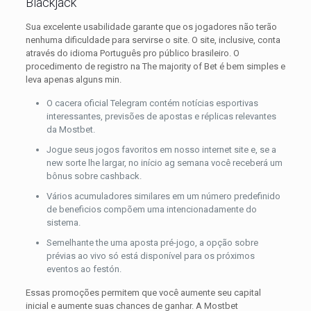
Blackjack
Sua excelente usabilidade garante que os jogadores não terão
nenhuma dificuldade para servirse o site. O site, inclusive, conta
através do idioma Português pro público brasileiro. O
procedimento de registro na The majority of Bet é bem simples e
leva apenas alguns min.
O cacera oficial Telegram contém notícias esportivas
interessantes, previsões de apostas e réplicas relevantes
da Mostbet.
Jogue seus jogos favoritos em nosso internet site e, se a
new sorte lhe largar, no início ag semana você receberá um
bônus sobre cashback.
Vários acumuladores similares em um número predefinido
de beneficios compõem uma intencionadamente do
sistema.
Semelhante the uma aposta pré-jogo, a opção sobre
prévias ao vivo só está disponível para os próximos
eventos ao festón.
Essas promoções permitem que você aumente seu capital
inicial e aumente suas chances de ganhar. A Mostbet