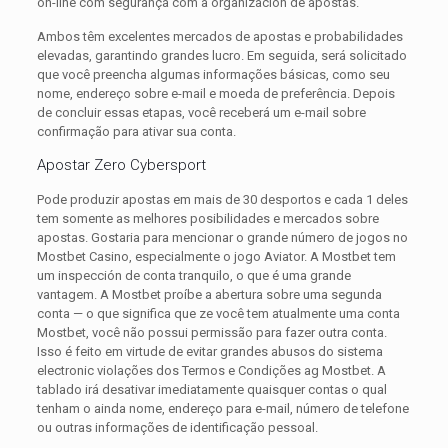
on-line com segurança com a organizacion de apostas.
Ambos têm excelentes mercados de apostas e probabilidades
elevadas, garantindo grandes lucro. Em seguida, será solicitado
que você preencha algumas informações básicas, como seu
nome, endereço sobre e-mail e moeda de preferência. Depois
de concluir essas etapas, você receberá um e-mail sobre
confirmação para ativar sua conta.
Apostar Zero Cybersport
Pode produzir apostas em mais de 30 desportos e cada 1 deles
tem somente as melhores posibilidades e mercados sobre
apostas. Gostaria para mencionar o grande número de jogos no
Mostbet Casino, especialmente o jogo Aviator. A Mostbet tem
um inspección de conta tranquilo, o que é uma grande
vantagem. A Mostbet proíbe a abertura sobre uma segunda
conta — o que significa que ze você tem atualmente uma conta
Mostbet, você não possui permissão para fazer outra conta.
Isso é feito em virtude de evitar grandes abusos do sistema
electronic violações dos Termos e Condições ag Mostbet. A
tablado irá desativar imediatamente quaisquer contas o qual
tenham o ainda nome, endereço para e-mail, número de telefone
ou outras informações de identificação pessoal.