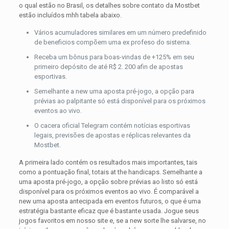
o qual estão no Brasil, os detalhes sobre contato da Mostbet
estão incluídos mhh tabela abaixo.
Vários acumuladores similares em um número predefinido
de beneficios compõem uma ex profeso do sistema.
Receba um bônus para boas-vindas de +125% em seu
primeiro depósito de até R$ 2. 200 afin de apostas
esportivas.
Semelhante a new uma aposta pré-jogo, a opção para
prévias ao palpitante só está disponível para os próximos
eventos ao vivo.
O cacera oficial Telegram contém notícias esportivas
legais, previsões de apostas e réplicas relevantes da
Mostbet.
A primeira lado contém os resultados mais importantes, tais
como a pontuação final, totais at the handicaps. Semelhante a
uma aposta pré-jogo, a opção sobre prévias ao listo só está
disponível para os próximos eventos ao vivo. É comparável a
new uma aposta antecipada em eventos futuros, o que é uma
estratégia bastante eficaz que é bastante usada. Jogue seus
jogos favoritos em nosso site e, se a new sorte lhe salvarse, no