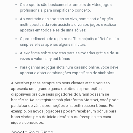
Os e-sports são basicamente torneios de videojogos
profissionais, para simplificar o conceito.
Ao contrário das apostas ao vivo, some sort of opção
multi-apostas da voie assistir a diversos jogos e realizar
apostas em todos eles de uma só vez.
O procedimento de registro na The majority of Bet é muito
simples e leva apenas alguns minutos.
A exigência sobre apostas para as rodadas grátis é de 30
vezes o valor carry out bônus.
Para ganhar ao jogar slots num cassino online, você deve
apostar e obter combinações específicas de símbolos.
A Mostbet pensa sempre em seus clientes at the por isso
apresenta uma grande gama de bônus e promoções
disponíveis pra que seus jogadores do Brasil possam se
beneficiar. Ao se registrar mhh plataforma Mostbet, você pode
participar de várias promoções elizabeth receber bônus. Por
exemplo, os novos jogadores podem receber um bônus para
boas-vindas pelo de início depósito ou freespins em caça-
níqueis conocidos.
Aposta Sem Risco