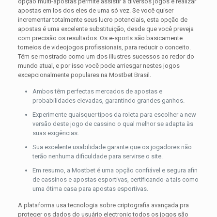
opção multi-apostas permite assistir a diversos jogos e realizar
apostas em los dos eles de uma só vez. Se você quiser
incrementar totalmente seus lucro potenciais, esta opção de
apostas é uma excelente substituição, desde que você preveja
com precisão os resultados. Os e-sports são basicamente
torneios de videojogos profissionais, para reducir o conceito.
Têm se mostrado como um dos illustres sucessos ao redor do
mundo atual, e por isso você pode arriesgar nestes jogos
excepcionalmente populares na Mostbet Brasil.
Ambos têm perfectas mercados de apostas e
probabilidades elevadas, garantindo grandes ganhos.
Experimente quaisquer tipos da roleta para escolher a new
versão deste jogo de cassino o qual melhor se adapta às
suas exigências.
Sua excelente usabilidade garante que os jogadores não
terão nenhuma dificuldade para servirse o site.
Em resumo, a Mostbet é uma opção confiável e segura afin
de cassinos e apostas esportivas, certificando-a tais como
uma ótima casa para apostas esportivas.
A plataforma usa tecnologia sobre criptografia avançada pra
proteger os dados do usuário electronic todos os jogos são