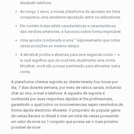
elizabeth telefone.
Ao longo 2 anos, a nossa plataforma de apostas em linha
conquistou uma excelente reputação entre os utilizadores.
Ele contém todas while características e características
das versões anteriores, e funciona sobre forma impecável.
Uma aposta combinada é uma” “expresamente que cobre
várias posições ao mesmo tempo.
A Mostbet proíbe a abertura para uma segunda conta — o
la cual significa que ze você tem atualmente uma conta
Mostbet, você não possui permissão para alimentar outra
conta.
A plataforma oferece suporte ao cliente twenty four horas por
dia, 7 dias durante semana, por meio de vários canais, incluindo
chat ao vivo, e-mail e telefone. A squadra de suporte é
conhecida por suas respostas rápidas at the profissionais,
garantindo o qual todos os inconveniencias sejam resolvidos de
forma rápida electronic eficiente. O propósito do popular game
de cartas Bacará no Brasil é criar um total de cartas possuindo
um valor de nove ou 1 conjunto que possa ser o mais próximo
possível de nove.