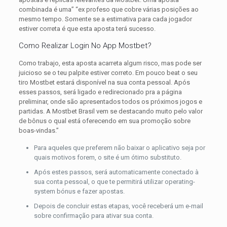
combinada é uma” “ex profeso que cobre várias posições ao
mesmo tempo. Somente se a estimativa para cada jogador
estiver correta é que esta aposta terá sucesso.
Como Realizar Login No App Mostbet?
Como trabajo, esta aposta acarreta algum risco, mas pode ser
juicioso se o teu palpite estiver correto. Em pouco beat o seu
tiro Mostbet estará disponível na sua conta pessoal. Após
esses passos, será ligado e redirecionado pra a página
preliminar, onde são apresentados todos os próximos jogos e
partidas. A Mostbet Brasil vem se destacando muito pelo valor
de bônus o qual está oferecendo em sua promoção sobre
boas-vindas.”
Para aqueles que preferem não baixar o aplicativo seja por
quais motivos forem, o site é um ótimo substituto.
Após estes passos, será automaticamente conectado à
sua conta pessoal, o que te permitirá utilizar operating-
system bónus e fazer apostas.
Depois de concluir estas etapas, você receberá um e-mail
sobre confirmação para ativar sua conta.