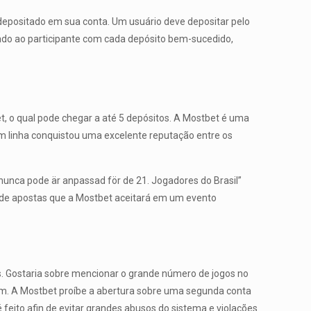
r depositado em sua conta. Um usuário deve depositar pelo
ado ao participante com cada depósito bem-sucedido,
t, o qual pode chegar a até 5 depósitos. A Mostbet é uma
m linha conquistou uma excelente reputação entre os
unca pode är anpassad för de 21. Jogadores do Brasil”
l de apostas que a Mostbet aceitará em um evento
. Gostaria sobre mencionar o grande número de jogos no
em. A Mostbet proíbe a abertura sobre uma segunda conta
 feito afin de evitar grandes abusos do sistema e violações