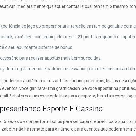
desativar imediatamente quaisquer contas la cual tenham o mesmo nom
experiência de jogo ao proporcionar interação em tempo genuine com cr
kjack, você deve conseguir pelo menos 21 pontos enquanto o supplier
t é o seu abundante sistema de bônus.
necessário para realizar apostas mais bem sucedidas.
ng system regulamentos e padrões necessários para oferecer um ambient
s poderiam ajudá-lo a otimizar teus ganhos potenciais, leia as descriç
5 eventos, você ganhará uma gratificación. Se você apostar na pontuaç
 all Bet oferece um excelente livro para desporto, bem tais como jogo
presentando Esporte E Cassino
r 5 vezes o valor perform bônus para ser capaz retirá-lo para sua co
elizabeth não há remate para o número para eventos que podem ser incl