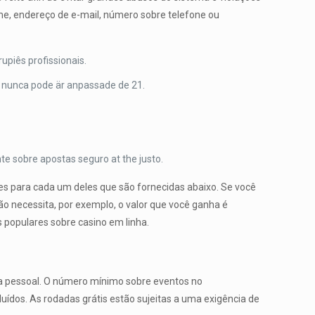
e, endereço de e-mail, número sobre telefone ou
upiês profissionais.
 nunca pode är anpassade de 21.
e sobre apostas seguro at the justo.
ões para cada um deles que são fornecidas abaixo. Se você
ão necessita, por exemplo, o valor que você ganha é
s populares sobre casino em linha.
nta pessoal. O número mínimo sobre eventos no
uídos. As rodadas grátis estão sujeitas a uma exigência de