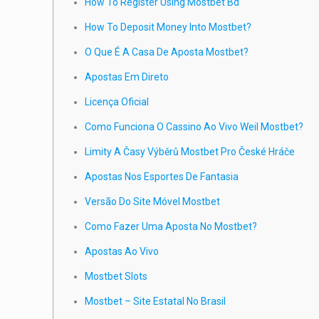
How To Register Using Mostbet Bd
How To Deposit Money Into Mostbet?
O Que É A Casa De Aposta Mostbet?
Apostas Em Direto
Licença Oficial
Como Funciona O Cassino Ao Vivo Weil Mostbet?
Limity A Časy Výběrů Mostbet Pro České Hráče
Apostas Nos Esportes De Fantasia
Versão Do Site Móvel Mostbet
Como Fazer Uma Aposta No Mostbet?
Apostas Ao Vivo
Mostbet Slots
Mostbet – Site Estatal No Brasil