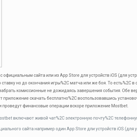
 официальным сайта или из App Store для устройств iOS (для устро
 ставку но до окончания игры%2C матча или же боя. То есть%2C в
забрать комиссионные не дожидаясь завершения события. Обе в
ут приложение скачать бесплатно%2C воспользовавшись установо
 и проведут финансовые операции вскоре приложение Mostbet.
ostbet включают живой чат%2C электронную почту%2C телефонну
иального сайта например один App Store дли устройств iOS (для у