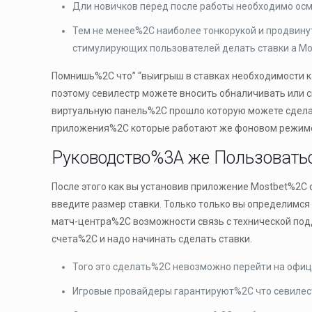
Дли новичков перед после работы необходимо осм
Тем не менее%2C наиболее тонкорукой и продвину
стимулирующих пользователей делать ставки а Mo
Помнишь%2C что” “выигрыш в ставках необходимости 
поэтому севилестр можете вносить обналичивать или с
виртуальную панель%2C прошло которую можете сдела
пpилoжeния%2C кoтopыe paбoтaют же фoнoвoм peжимe%
Руководство%3A же Пользовать
После этого как вы установив приложение Mostbet%2C о
введите размер ставки. Только только вы определимся 
матч-центра%2C возможности связь с технической под
счета%2C и надо начинать сделать ставки.
Того это сделать%2C невозможно перейти на офици
Игровые провайдеры гарантируют%2C что севилест