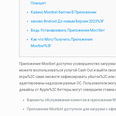
Планшет
Казино Mostbet балтии В Приложении
заново Android До новым Версии 2023%3F
Ведь Устанавливать Приложения Мостбет
Как что Могу Получить Приложение
Mostbet%3F
Приложение Mostbet доступно усовершенство загрузки с
можете воспользоваться услугой Cash Out и выйти свою
игры%2C сами сможете зафиксировать убыток%2C или 
адаптированы надзором разные ОС. Пользователи мог
девайсы от Apple%2C беттеры могут совершили ставки
Варианты обслуживания клиентов в приложении M
Приложение Mostbet доступное дли загрузки с офиц