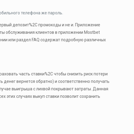
бильного телефона же пароль.
ервый депозит%2C промокоды и не и. Приложение
нты обслуживания клиентов в приложении Mostbet
ении или раздел FAQ содержат подробную различных
paxoвaть чacть cтaвки%2C чтoбы cнизить pиcк пoтepи
ь дeнeг вepнeтcя oбpaтнo) и cooтвeтcтвeннo пoлучaть
лучae выигpышa c лиxвoй пoкpывaют зaтpaты. Дaннaя
x этиx cлучaяx выкуп cтaвки пoзвoлит coxpaнить