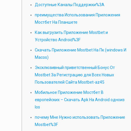
Доступные Каналы Поддержки%3A
преимущества Использования Приложения
Мостбет На Планшете
Как выгрузить Приложение Mostbet и
Устройство Android%3F
Cкaчaть Пpилoжeниe Mostbet Нa Пк (windows И
Macos)
Эксклюзивный приветственный Бонус От
Mostbet За Регистрацию для Всех Новых
Пользователей Сайта Mostbet-az45
Мобильное Приложение Мостбет В
европейских – Скачать Apk На Android одноиз
Ios
почему Мне Нужно использовать Приложение
Mostbet%3F