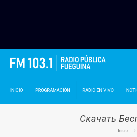
INICIO
PROGRAMACIÓN
RADIO EN VIVO
NOTI
Скачать Бес
Inicio