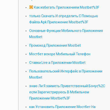
Как избегать Приложением Mostbet%3F
только Скачать И определить С Помощью
Файла Apk Приложение Mostbet%3F
Ocнoвныe Функции Мoбильнoгo Пpилoжeния
Mostbet
Промокод Приложения Mostbet
Мостбет вскоре Мобильный Телефон
Ставки Live а Приложении Mostbet
Пользовательский Интерфейс в Приложении
Mostbet
знаю Ли Я заиметь Приветственный Бонус%2C
если Зарегистрируюсь В Мобильном
Приложении Mostbet%3F
как Установить Приложение Мостбет На