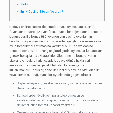
Slots
En Iyi Casino Siteleri Nelerdir?
Bedava on line casino deneme bonusu, oyunculara casino”
“oyunlarında ücretsiz oyun fırsatı sunan bir diğer casino deneme
bonusudur. Bu bonus türü, oyuncuların casino oyunlarının
kurallarını öğrenmesine, oyun stratejileri geliştirmesine empieza
oyun becerilerini arttırmasına yardımcı olur. Bedava casino
deneme bonusu ile kazanç sağlandığında, oyuncular kazançlarını
gerçek hesaplarına aktarabilirler. Slot deneme bonusu veren
siteler, oyunculara farklı sayıda bedava dönüş hakkı verir
empieza bu dönüşler genellikle belirli bir süre içinde
kullanılmalıdır. Bonuslar, genellikle belirli bir oyuna özel olabilir
veya sitenin sunduğu tüm slot oyunlarında geçerli olabilir.
Böylece heyecan, rekabet ve kazanç şansına ara vermeden
devam edebilirsiniz.
Bahisçilerden üyelik için para talep etmeyen ve
kendilerinden evrak talep etmeyen autógrafo, ilk üyelik için
de kendilerine benefit kazandırmaktadır.
Güvenilir şans oyunları sitesi Bets10 Giriş hakkında bilgi