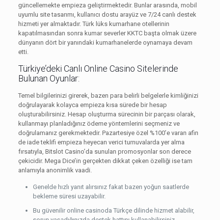
güncellemekte empieza geliştirmektedir. Bunlar arasında, mobil
uyumlu site tasarımı, kullanıcı dostu arayüz ve 7/24 canlı destek
hizmeti yer almaktadır. Türk lüks kumarhane otellerinin
kapatılmasından sonra kumar severler KKTC başta olmak üzere
dünyanın dört bir yanındaki kumarhanelerde oynamaya devam
etti.
Türkiye’deki Canlı Online Casino Sitelerinde
Bulunan Oyunlar:
Temel bilgilerinizi girerek, bazen para belirli belgelerle kimliğinizi
doğrulayarak kolayca empieza kısa sürede bir hesap
oluşturabilirsiniz. Hesap oluşturma sürecinin bir parçası olarak,
kullanmayı planladığınız ödeme yöntemlerini seçmeniz ve
doğrulamanız gerekmektedir. Pazartesiye özel %100’e varan afin
de iade teklifi empieza heyecan verici turnuvalarda yer alma
fırsatıyla, Bitslot Casino’da sunulan promosyonlar son derece
çekicidir. Mega Dice’in gerçekten dikkat çeken özelliği ise tam
anlamıyla anonimlik vaadi.
Genelde hızlı yanıt alırsınız fakat bazen yoğun saatlerde
bekleme süresi uzayabilir.
Bu güvenilir online casinoda Türkçe dilinde hizmet alabilir,
sorun yaşadığınızda destek hattını kullanabilirsiniz.