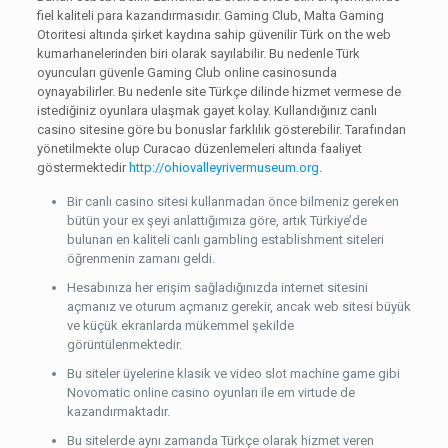
fiel kaliteli para kazandırmasıdır. Gaming Club, Malta Gaming
Otoritesi altında şirket kaydına sahip güvenilir Türk on the web
kumarhanelerinden biri olarak sayılabilir. Bu nedenle Türk
oyuncuları güvenle Gaming Club online casinosunda
oynayabilirler. Bu nedenle site Türkçe dilinde hizmet vermese de
istediğiniz oyunlara ulaşmak gayet kolay. Kullandığınız canlı
casino sitesine göre bu bonuslar farklılık gösterebilir. Tarafından
yönetilmekte olup Curacao düzenlemeleri altında faaliyet
göstermektedir
http://ohiovalleyrivermuseum.org
.
Bir canlı casino sitesi kullanmadan önce bilmeniz gereken
bütün your ex şeyi anlattığımıza göre, artık Türkiye’de
bulunan en kaliteli canlı gambling establishment siteleri
öğrenmenin zamanı geldi.
Hesabınıza her erişim sağladığınızda internet sitesini
açmanız ve oturum açmanız gerekir, ancak web sitesi büyük
ve küçük ekranlarda mükemmel şekilde
görüntülenmektedir.
Bu siteler üyelerine klasik ve video slot machine game gibi
Novomatic online casino oyunları ile em virtude de
kazandırmaktadır.
Bu sitelerde aynı zamanda Türkçe olarak hizmet veren