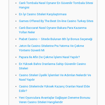
Canlı Tombala Nasıl Oynanır En Güvenilir Tombala Sitesi
Hangisi
En İyi Casino Siteleri Karşılaştırması
Games Offered By The Best On-line Casino Turkey Sites
Canlı Baccarat Nasıl Oynanır Bakara Para Kazanma
Yolları Neler
Piabet Casino – Sitede Bulunan 6th İyi Bonus Seçeneği
Jeton Ile Casino Sitelerine Pra Yatırma Ve Çekme
Yöntemi Güvenli Mi
Papara Ile Afin De Çekme İşlemi Nasıl Yapılır?
En Yüksek Bahis Oranlarına Sahip Güvenilir Casino
Siteleri
Casino Siteleri Üyelik İşlemleri Ve Adımları Nelerdir Ve
Nasıl Yapılır
Casino Sitelerinde Yüksek Kazanç Oranları Nasıl Elde
Edilir?
Yeni Oyunculara Avantajlar Sağlayan Deneme Bonusu
Veren Casino Siteleri Hangileridir