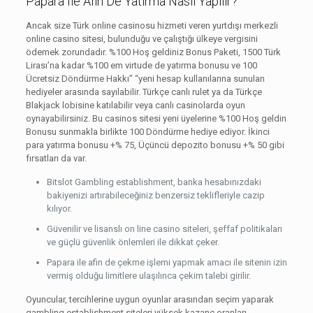
Papara Ile Afin De Yatırma Nasıl Yapılır?
Ancak size Türk online casinosu hizmeti veren yurtdışı merkezli
online casino sitesi, bulunduğu ve çalıştığı ülkeye vergisini
ödemek zorundadır. %100 Hoş geldiniz Bonus Paketi, 1500 Türk
Lirası’na kadar %100 em virtude de yatırma bonusu ve 100
Ücretsiz Döndürme Hakkı” “yeni hesap kullanılarına sunulan
hediyeler arasında sayılabilir. Türkçe canlı rulet ya da Türkçe
Blakjack lobisine katılabilir veya canlı casinolarda oyun
oynayabilirsiniz. Bu casinos sitesi yeni üyelerine %100 Hoş geldin
Bonusu sunmakla birlikte 100 Döndürme hediye ediyor. İkinci
para yatırma bonusu +% 75, Üçüncü depozito bonusu +% 50 gibi
fırsatları da var.
Bitslot Gambling establishment, banka hesabınızdaki
bakiyenizi artırabileceğiniz benzersiz teklifleriyle cazip
kılıyor.
Güvenilir ve lisanslı on line casino siteleri, şeffaf politikaları
ve güçlü güvenlik önlemleri ile dikkat çeker.
Papara ile afin de çekme işlemi yapmak amacı ile sitenin izin
vermiş olduğu limitlere ulaşılınca çekim talebi girilir.
Oyuncular, tercihlerine uygun oyunlar arasından seçim yaparak
gambling establishment siteleri yüksek kazanç oranları