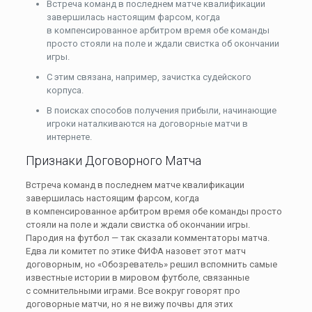
Встреча команд в последнем матче квалификации
завершилась настоящим фарсом, когда
в компенсированное арбитром время обе команды
просто стояли на поле и ждали свистка об окончании
игры.
С этим связана, например, зачистка судейского
корпуса.
В поисках способов получения прибыли, начинающие
игроки наталкиваются на договорные матчи в
интернете.
Признаки Договорного Матча
Встреча команд в последнем матче квалификации
завершилась настоящим фарсом, когда
в компенсированное арбитром время обе команды просто
стояли на поле и ждали свистка об окончании игры.
Пародия на футбол — так сказали комментаторы матча.
Едва ли комитет по этике ФИФА назовет этот матч
договорным, но «Обозреватель» решил вспомнить самые
известные истории в мировом футболе, связанные
с сомнительными играми. Все вокруг говорят про
договорные матчи, но я не вижу почвы для этих