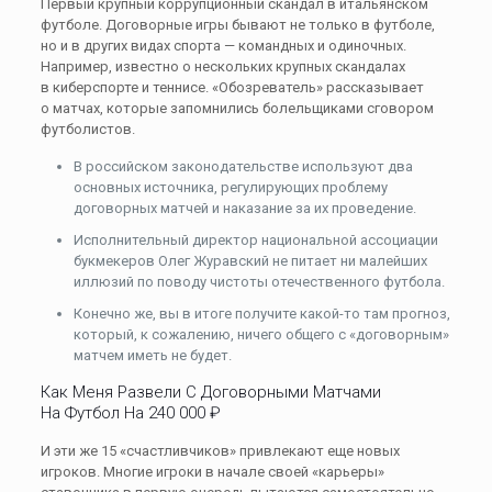
Первый крупный коррупционный скандал в итальянском
футболе. Договорные игры бывают не только в футболе,
но и в других видах спорта — командных и одиночных.
Например, известно о нескольких крупных скандалах
в киберспорте и теннисе. «Обозреватель» рассказывает
о матчах, которые запомнились болельщиками сговором
футболистов.
В российском законодательстве используют два
основных источника, регулирующих проблему
договорных матчей и наказание за их проведение.
Исполнительный директор национальной ассоциации
букмекеров Олег Журавский не питает ни малейших
иллюзий по поводу чистоты отечественного футбола.
Конечно же, вы в итоге получите какой-то там прогноз,
который, к сожалению, ничего общего с «договорным»
матчем иметь не будет.
Как Меня Развели С Договорными Матчами
На Футбол На 240 000 ₽
И эти же 15 «счастливчиков» привлекают еще новых
игроков. Многие игроки в начале своей «карьеры»