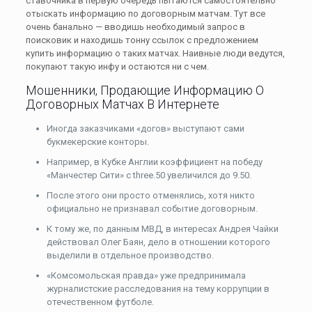
ставочника в первую очередь пытаются самостоятельно
отыскать информацию по договорным матчам. Тут все
очень банально — вводишь необходимый запрос в
поисковик и находишь тонну ссылок с предложением
купить информацию о таких матчах. Наивные люди ведутся,
покупают такую инфу и остаются ни с чем.
Мошенники, Продающие Информацию О
Договорных Матчах В Интернете
Иногда заказчиками «догов» выступают сами
букмекерские конторы.
Например, в Кубке Англии коэффициент на победу
«Манчестер Сити» с three.50 увеличился до 9.50.
После этого они просто отменялись, хотя никто
официально не признавал событие договорным.
К тому же, по данным МВД, в интересах Андрея Чайки
действовал Олег Баян, дело в отношении которого
выделили в отдельное производство.
«Комсомольская правда» уже предпринимала
журналистские расследования на тему коррупции в
отечественном футболе.