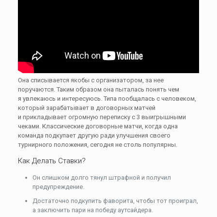
Она списывается якобы с организатором, за нее
поручаются. Таким образом она пыталась понять чем
я увлекаюсь и интересуюсь. Типа пообщалась с человеком,
который зарабатывает в договорных матчей
и прикладывает огромную переписку с 3 выигрышными
чеками. Классические договорные матчи, когда одна
команда подкупает другую ради улучшения своего
турнирного положения, сегодня не столь популярны.
Как Делать Ставки?
Он слишком долго тянул штрафной и получил
предупреждение.
Достаточно подкупить фаворита, чтобы тот проиграл,
а заключить пари на победу аутсайдера.