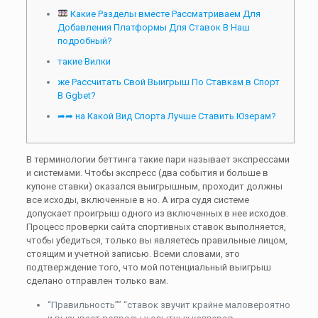
Какие Разделы вместе Рассматриваем Для
Добавления Платформы Для Ставок В Наш
подробный?
такие Вилки
же Рассчитать Свой Выигрыш По Ставкам в Спорт
В Ggbet?
➦➦ на Какой Вид Спорта Лучше Ставить Юзерам?
В терминологии беттинга такие пари называет экспрессами
и системами. Чтобы экспресс (два события и больше в
купоне ставки) оказался выигрышным, проходит должны
все исходы, включенные в но. А игра судя системе
допускает проигрыш одного из включенных в нее исходов.
Процесс проверки сайта спортивных ставок выполняется,
чтобы убедиться, только вы являетесь правильные лицом,
стоящим и учетной записью. Всеми словами, это
подтверждение того, что мой потенциальный выигрыш
сделано отправлен только вам.
“Правильность”” “ставок звучит крайне маловероятно