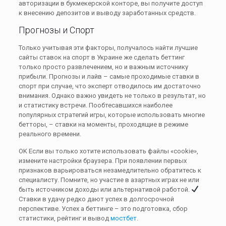
авторизации в букмекерской конторе, вы получите доступ
к внесению депозитов и выводу заработанных средств.
Прогнозы и Спорт
Только учитывая эти факторы, получалось найти лучшие
сайты ставок на спорт в Украине же сделать беттинг
только просто развлечением, но и важным источнику
прибыли. Прогнозы и лайв – самые проходимые ставки в
спорт при случае, что эксперт отводилось им достаточно
внимания. Однако важно увидеть не только в результат, но
и статистику встречи. Пообтесавшихся наиболее
популярных стратегий игры, которые использовать многие
бетторы, – ставки на моменты, проходящие в режиме
реального времени.
OK Если вы только хотите использовать файлы «cookie»,
измените настройки браузера. При появлении первых
признаков варьироваться незамедлительно обратитесь к
специалисту. Помните, но участие в азартных играх не или
быть источником доходы или альтернативой работой.
Ставки в удачу редко дают успех в долгосрочной
перспективе. Успех а беттинге – это подготовка, сбор
статистики, рейтинг и вывод
мостбет
.