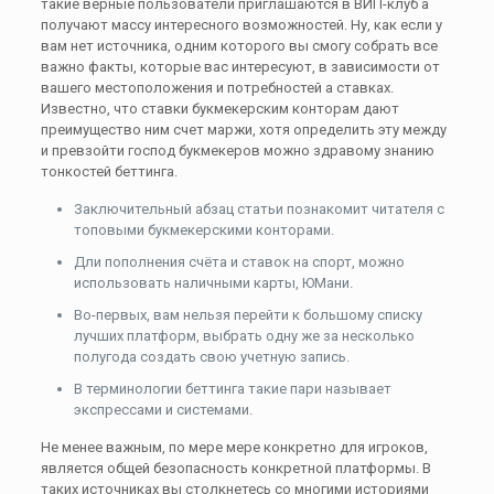
такие верные пользователи приглашаются в ВИП-клуб а
получают массу интересного возможностей. Ну, как если у
вам нет источника, одним которого вы смогу собрать все
важно факты, которые вас интересуют, в зависимости от
вашего местоположения и потребностей а ставках.
Известно, что ставки букмекерским конторам дают
преимущество ним счет маржи, хотя определить эту между
и превзойти господ букмекеров можно здравому знанию
тонкостей беттинга.
Заключительный абзац статьи познакомит читателя с
топовыми букмекерскими конторами.
Дли пополнения счёта и ставок на спорт, можно
использовать наличными карты, ЮМани.
Во-первых, вам нельзя перейти к большому списку
лучших платформ, выбрать одну же за несколько
полугода создать свою учетную запись.
В терминологии беттинга такие пари называет
экспрессами и системами.
Не менее важным, по мере мере конкретно для игроков,
является общей безопасность конкретной платформы. В
таких источниках вы столкнетесь со многими историями