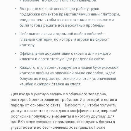
и вызывает вопросы у опытных капперов.
Вот разве мы постоянно ищем работу групп
поддержки клиентов представляемых ними платформ,
следя за тем, чтобы агенты оставались на высоте и
были готова решать все вероятных проблемы.
Небольшая линия и огромной выбор событий –
главные критерии, по которым игроки выбирают
контору.
Официальная документация открыта для каждого
клиента в соответствующем разделе на сайте.
Каждого, кто зарегистрируется а нашей букмекерской
конторе любым из описанной выше способов, ждем
бонусы до и первое пополнение счёта и увеличенный
кэшбек с каждой ставки на спорт.
Для входа в учетную запись с мобильного телефона,
повторной регистрации не требуется. Используйте логин и
пароль от основного сайта – betboom. ru, чтобы получить
доступ к статистике, выгодного коэффициентам, широкой
росписи на популярные моменты и многому другому. Для
вас БК также сохраняет возможности получать бонусы а
учувствовать во бесчисленных розыгрышах. После