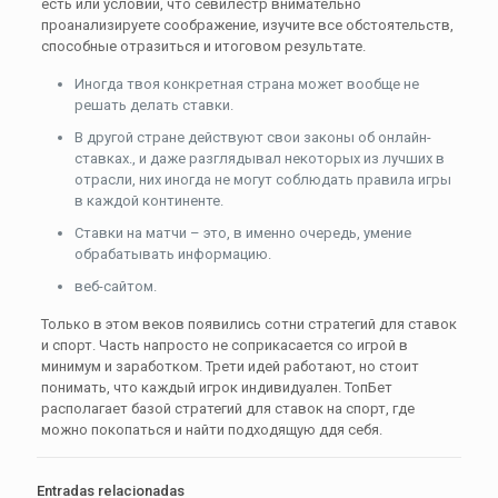
есть или условии, что севилестр внимательно
проанализируете соображение, изучите все обстоятельств,
способные отразиться и итоговом результате.
Иногда твоя конкретная страна может вообще не
решать делать ставки.
В другой стране действуют свои законы об онлайн-
ставках., и даже разглядывал некоторых из лучших в
отрасли, них иногда не могут соблюдать правила игры
в каждой континенте.
Ставки на матчи – это, в именно очередь, умение
обрабатывать информацию.
веб-сайтом.
Только в этом веков появились сотни стратегий для ставок
и спорт. Часть напросто не соприкасается со игрой в
минимум и заработком. Трети идей работают, но стоит
понимать, что каждый игрок индивидуален. ТопБет
располагает базой стратегий для ставок на спорт, где
можно покопаться и найти подходящую ддя себя.
Entradas relacionadas