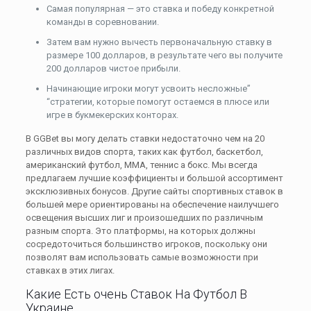
Самая популярная — это ставка и победу конкретной
команды в соревновании.
Затем вам нужно вычесть первоначальную ставку в
размере 100 долларов, в результате чего вы получите
200 долларов чистое прибыли.
Начинающие игроки могут усвоить несложные”
“стратегии, которые помогут остаемся в плюсе или
игре в букмекерских конторах.
В GGBet вы могу делать ставки недостаточно чем на 20
различных видов спорта, таких как футбол, баскетбол,
американский футбол, ММА, теннис а бокс. Мы всегда
предлагаем лучшие коэффициенты и большой ассортимент
эксклюзивных бонусов. Другие сайты спортивных ставок в
большей мере ориентированы на обеспечение наилучшего
освещения высших лиг и произошедших по различным
разным спорта. Это платформы, на которых должны
сосредоточиться большинство игроков, поскольку они
позволят вам использовать самые возможности при
ставках в этих лигах.
Какие Есть очень Ставок На Футбол В
Украине