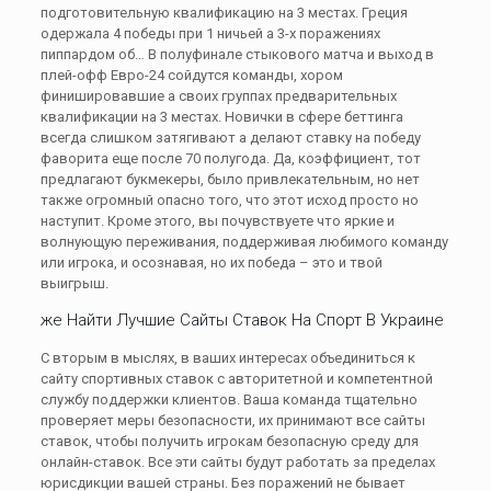
подготовительную квалификацию на 3 местах. Греция
одержала 4 победы при 1 ничьей а 3-х поражениях
пиппардом об… В полуфинале стыкового матча и выход в
плей-офф Евро-24 сойдутся команды, хором
финишировавшие а своих группах предварительных
квалификации на 3 местах. Новички в сфере беттинга
всегда слишком затягивают а делают ставку на победу
фаворита еще после 70 полугода. Да, коэффициент, тот
предлагают букмекеры, было привлекательным, но нет
также огромный опасно того, что этот исход просто но
наступит. Кроме этого, вы почувствуете что яркие и
волнующую переживания, поддерживая любимого команду
или игрока, и осознавая, но их победа – это и твой
выигрыш.
же Найти Лучшие Сайты Ставок На Спорт В Украине
С вторым в мыслях, в ваших интересах объединиться к
сайту спортивных ставок с авторитетной и компетентной
службу поддержки клиентов. Ваша команда тщательно
проверяет меры безопасности, их принимают все сайты
ставок, чтобы получить игрокам безопасную среду для
онлайн-ставок. Все эти сайты будут работать за пределах
юрисдикции вашей страны. Без поражений не бывает