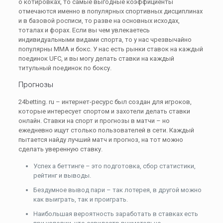
о котировках, то самые выгодные коэффициенты
отмечаются именно в популярных спортивных дисциплинах
и в базовой росписи, то разве на основных исходах,
тоталах и форах. Если вы чем увлекаетесь
индивидуальными видами спорта, то у нас чрезвычайно
популярны ММА и бокс. У нас есть рынки ставок на каждый
поединок UFC, и вы могу делать ставки на каждый
титульный поединок по боксу.
Прогнозы
24betting. ru – интернет-ресурс был создан для игроков,
которые интересует спортом и захотели делать ставки
онлайн. Ставки на спорт и прогнозы в матчи – но
ежедневно ищут столько пользователей в сети. Каждый
пытается найду лучший матч и прогноз, на тот можно
сделать уверенную ставку.
Успех а беттинге – это подготовка, сбор статистики,
рейтинг и выводы.
Бездумное вывод пари – так лотерея, в другой можно
как выиграть, так и проиграть.
Наибольшая вероятность заработать в ставках есть