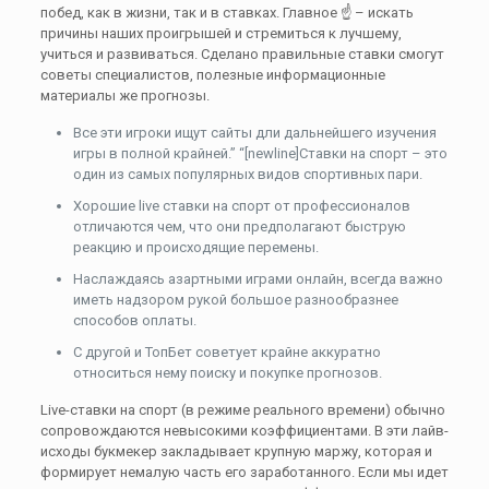
побед, как в жизни, так и в ставках. Главное ☝ – искать
причины наших проигрышей и стремиться к лучшему,
учиться и развиваться. Сделано правильные ставки смогут
советы специалистов, полезные информационные
материалы же прогнозы.
Все эти игроки ищут сайты дли дальнейшего изучения
игры в полной крайней.” “[newline]Ставки на спорт – это
один из самых популярных видов спортивных пари.
Хорошие live ставки на спорт от профессионалов
отличаются чем, что они предполагают быструю
реакцию и происходящие перемены.
Наслаждаясь азартными играми онлайн, всегда важно
иметь надзором рукой большое разнообразнее
способов оплаты.
С другой и ТопБет советует крайне аккуратно
относиться нему поиску и покупке прогнозов.
Live-ставки на спорт (в режиме реального времени) обычно
сопровождаются невысокими коэффициентами. В эти лайв-
исходы букмекер закладывает крупную маржу, которая и
формирует немалую часть его заработанного. Если мы идет