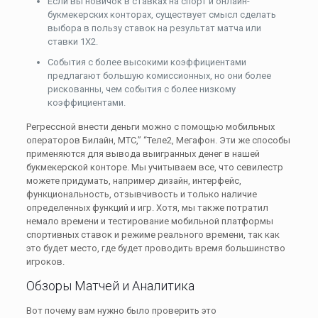
Если вы новичок в ставках на спорт и онлайн-
букмекерских конторах, существует смысл сделать
выбора в пользу ставок на результат матча или
ставки 1X2.
События с более высокими коэффициентами
предлагают большую комиссионных, но они более
рискованны, чем события с более низкому
коэффициентами.
Регрессной внести деньги можно с помощью мобильных
операторов Билайн, МТС,” “Теле2, Мегафон. Эти же способы
применяются для вывода выигранных денег в нашей
букмекерской конторе. Мы учитываем все, что севилестр
можете придумать, например дизайн, интерфейс,
функциональность, отзывчивость и только наличие
определенных функций и игр. Хотя, мы также потратил
немало времени и тестирование мобильной платформы
спортивных ставок и режиме реального времени, так как
это будет место, где будет проводить время большинство
игроков.
Обзоры Матчей и Аналитика
Вот почему вам нужно было проверить это