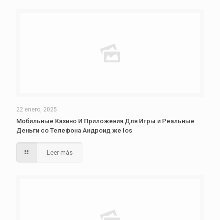
22 enero, 2025
Мобильные Казино И Приложения Для Игры и Реальные
Деньги со Телефона Андроид же Ios
Leer más