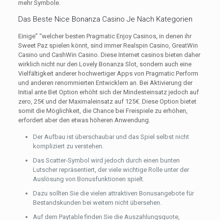
mehr Symbole.
Das Beste Nice Bonanza Casino Je Nach Kategorien
Einige” “welcher besten Pragmatic Enjoy Casinos, in denen ihr
Sweet Paz spielen könnt, sind immer Realspin Casino, GreatWin
Casino und CashWin Casino. Diese Internet casinos bieten daher
wirklich nicht nur den Lovely Bonanza Slot, sondern auch eine
Vielfältigkeit anderer hochwertiger Apps von Pragmatic Perform
und anderen renommierten Entwicklern an. Bei Aktivierung der
Initial ante Bet Option erhöht sich der Mindesteinsatz jedoch auf
zero, 25€ und der Maximaleinsatz auf 125€. Diese Option bietet
somit die Möglichkeit, die Chance bei Freispiele zu erhöhen,
erfordert aber den etwas höheren Anwendung.
Der Aufbau ist überschaubar und das Spiel selbst nicht
kompliziert zu verstehen.
Das Scatter-Symbol wird jedoch durch einen bunten
Lutscher repräsentiert, der viele wichtige Rolle unter der
Auslösung von Bonusfunktionen spielt.
Dazu sollten Sie die vielen attraktiven Bonusangebote für
Bestandskunden bei weitem nicht übersehen.
Auf dem Paytable finden Sie die Auszahlungsquote,