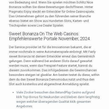
von Bedeutung sind. Wenn Sie spielen möchten Schlitz Nice
Bonanza sollten Sie diese Bewertungen dechiffrieren. Hinter
Pragmatic Enjoy steckt ein Entwickler für Online Casinospiele.
Das Unternehmen gehört zu den führenden seiner Branche
ebenso bietet ein Show aus Hunderten Slots, Karten- und
Tischspielen sowie Live Dealer Spielen.
Sweet Bonanza On The Web Casinos:
Empfehlenswerte Portale November, 2024
Der Service provider ist für die Innovationen bekannt, die er
immer nochmals in seine Automatenspiele einbringt. Mit Fairly
sweet Bonanza ist deinem Entwickler erneut das Geniestreich
gelungen. Denn während bei anderen Slots darauf gewartet
werden muss, wenn das Freispiel-Feature startet, kannst du
diesem zuvorkommen. Das infolgedessen die Gewinnchancen
besonders steigen ist glasklar. Am besten testet du diese, within
dem du den Sweet Bonanza Demomodus nutzt und thus den
Slot auch kostenlos und abgerechnet Anmeldung spielst.
Viele Zocker besuchen das BetandPlay Casino aufgrund
kklk Top-Bonus für Neukunden und bleiben dann langfristig
wegen welcher überragenden Qualität kklk gesamten
Angebotes.