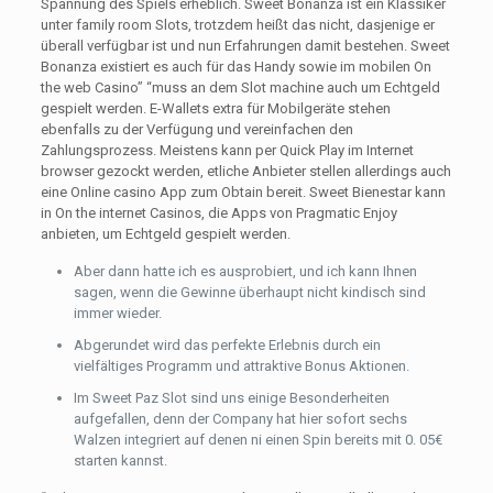
Spannung des Spiels erheblich. Sweet Bonanza ist ein Klassiker
unter family room Slots, trotzdem heißt das nicht, dasjenige er
überall verfügbar ist und nun Erfahrungen damit bestehen. Sweet
Bonanza existiert es auch für das Handy sowie im mobilen On
the web Casino” “muss an dem Slot machine auch um Echtgeld
gespielt werden. E-Wallets extra für Mobilgeräte stehen
ebenfalls zu der Verfügung und vereinfachen den
Zahlungsprozess. Meistens kann per Quick Play im Internet
browser gezockt werden, etliche Anbieter stellen allerdings auch
eine Online casino App zum Obtain bereit. Sweet Bienestar kann
in On the internet Casinos, die Apps von Pragmatic Enjoy
anbieten, um Echtgeld gespielt werden.
Aber dann hatte ich es ausprobiert, und ich kann Ihnen
sagen, wenn die Gewinne überhaupt nicht kindisch sind
immer wieder.
Abgerundet wird das perfekte Erlebnis durch ein
vielfältiges Programm und attraktive Bonus Aktionen.
Im Sweet Paz Slot sind uns einige Besonderheiten
aufgefallen, denn der Company hat hier sofort sechs
Walzen integriert auf denen ni einen Spin bereits mit 0. 05€
starten kannst.