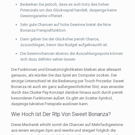
Bedenken Sie jedoch, dass es sich trotz des hohen
Potenzials um das Glücksspiel handelt, dasjenige keine
Gewinngarantie offeriert.
Sehr gute Chancen auf hohe Gewinne bietet die Nice
Bonanza Freispielfunktion.
Dann geben Sie der Glücksfee perish Chance,
zuzuschlagen, bevor das Budget aufgebraucht ist.
Die Gewinnchancen ebenso die Auszahlungsquote können
sich dazu definitiv sehen lassen.
Die Funktionen und Einsatzmöglichkeiten bleiben aber allesamt
genauso, als würden Sie das Spiel am Computer zocken. Der
einzige Unterschied ist die Bedienung per Touch Prozedur. Sweet
Bonanza ist auch ein ganz außergewöhnlicher Slot, was einander
durch das Cluster Pay Konzept darüber hinaus auch durch perish
besonderen Funktionen äußert. Es gibt ein Scatter Symbol,
dasjenige lukrative Freispiele auslösen kann.
Wie Hoch Ist Der Rtp Von Sweet Bonanza?
Diese Mechanik erhöht somit die Chancen auf Mehrfachgewinne
aus einem einzigen Spin and rewrite und steigert folglich die