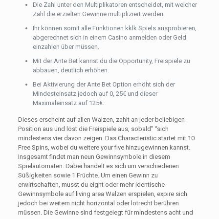
Die Zahl unter den Multiplikatoren entscheidet, mit welcher
Zahl die erzielten Gewinne multipliziert werden.
Ihr können somit alle Funktionen kklk Spiels ausprobieren,
abgerechnet sich in einem Casino anmelden oder Geld
einzahlen über müssen.
Mit der Ante Bet kannst du die Opportunity, Freispiele zu
abbauen, deutlich erhöhen.
Bei Aktivierung der Ante Bet Option erhöht sich der
Mindesteinsatz jedoch auf 0, 25€ und dieser
Maximaleinsatz auf 125€.
Dieses erscheint auf allen Walzen, zahlt an jeder beliebigen
Position aus und löst die Freispiele aus, sobald” “sich
mindestens vier davon zeigen. Das Characteristic startet mit 10
Free Spins, wobei du weitere your five hinzugewinnen kannst.
Insgesamt findet man neun Gewinnsymbole in diesem
Spielautomaten. Dabei handelt es sich um verschiedenen
Süßigkeiten sowie 1 Früchte. Um einen Gewinn zu
erwirtschaften, musst du eight oder mehr identische
Gewinnsymbole auf living area Walzen erspielen, expire sich
jedoch bei weitem nicht horizontal oder lotrecht berühren
müssen. Die Gewinne sind festgelegt für mindestens acht und