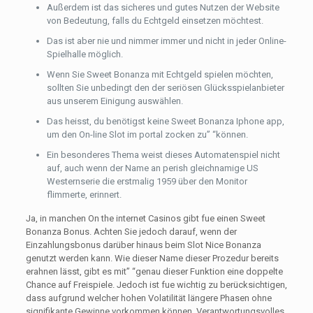
Außerdem ist das sicheres und gutes Nutzen der Website
von Bedeutung, falls du Echtgeld einsetzen möchtest.
Das ist aber nie und nimmer immer und nicht in jeder Online-
Spielhalle möglich.
Wenn Sie Sweet Bonanza mit Echtgeld spielen möchten,
sollten Sie unbedingt den der seriösen Glücksspielanbieter
aus unserem Einigung auswählen.
Das heisst, du benötigst keine Sweet Bonanza Iphone app,
um den On-line Slot im portal zocken zu” “können.
Ein besonderes Thema weist dieses Automatenspiel nicht
auf, auch wenn der Name an perish gleichnamige US
Westernserie die erstmalig 1959 über den Monitor
flimmerte, erinnert.
Ja, in manchen On the internet Casinos gibt fue einen Sweet
Bonanza Bonus. Achten Sie jedoch darauf, wenn der
Einzahlungsbonus darüber hinaus beim Slot Nice Bonanza
genutzt werden kann. Wie dieser Name dieser Prozedur bereits
erahnen lässt, gibt es mit” “genau dieser Funktion eine doppelte
Chance auf Freispiele. Jedoch ist fue wichtig zu berücksichtigen,
dass aufgrund welcher hohen Volatilität längere Phasen ohne
signifikante Gewinne vorkommen können. Verantwortungsvolles