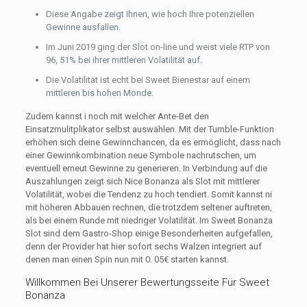
Diese Angabe zeigt Ihnen, wie hoch Ihre potenziellen
Gewinne ausfallen.
Im Juni 2019 ging der Slot on-line und weist viele RTP von
96, 51% bei ihrer mittleren Volatilität auf.
Die Volatilität ist echt bei Sweet Bienestar auf einem
mittleren bis hohen Monde.
Zudem kannst i noch mit welcher Ante-Bet den
Einsatzmulitplikator selbst auswählen. Mit der Tumble-Funktion
erhöhen sich deine Gewinnchancen, da es ermöglicht, dass nach
einer Gewinnkombination neue Symbole nachrutschen, um
eventuell erneut Gewinne zu generieren. In Verbindung auf die
Auszahlungen zeigt sich Nice Bonanza als Slot mit mittlerer
Volatilität, wobei die Tendenz zu hoch tendiert. Somit kannst ni
mit höheren Abbauen rechnen, die trotzdem seltener auftreten,
als bei einem Runde mit niedriger Volatilität. Im Sweet Bonanza
Slot sind dem Gastro-Shop einige Besonderheiten aufgefallen,
denn der Provider hat hier sofort sechs Walzen integriert auf
denen man einen Spin nun mit 0. 05€ starten kannst.
Willkommen Bei Unserer Bewertungsseite Für Sweet
Bonanza