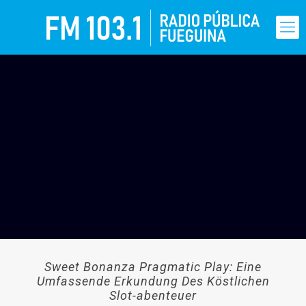
Sweet Bonanza Pragmatic Play: Eine
Umfassende Erkundung Des Köstlichen
Slot-abenteuer