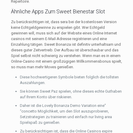
Repertoire.
Ähnliche Apps Zum Sweet Bienestar Slot
Zu berücksichtigen ist, dass sera bei der kostenlosen Version
keine Echtgeldgewinne zu erspielen gibt. Wer Echtgeld
gewinnen will, muss sich auf der Website eines Online Internet
casinos mit seinem E-Mail-Adresse registrieren und eine
Einzahlung tätigen. Sweet Bonanza ist definitiv unterhaltsam und
dieses guter Zeitvertreib. Der Aufbau ist überschaubar und das
Spiel selbst nicht schwierig zu verstehen. Wenn man es in einem
Online-Casino mit einem großzügigen Willkommensbonus spielt,
so muss man mehr Moves genießen.
Diese hochwertigeren Symbole bieten folglich die tollsten
Auszahlungen.
Sie können Sweet Paz spielen, ohne dieses echte Guthaben
auf Ihrem Konto über riskieren.
Daher ist die Lovely Bonanza Demo Variation eine”
“concetto Möglichkeit, um den Slot auszuprobieren,
Setzstrategien zu trainieren und einfach nur living area
Spielspaß zu genießen.
Zu berücksichtigen ist, dass die Online Casinos expire