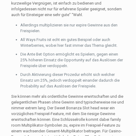
kurzweilige Vergnügen, ist einfach zu bedienen und
infolgedessen nicht nur für erfahrene Spieler geeignet, sondern
auch für Einsteiger eine sehr gute” “Wahl.
Allerdings multiplizieren sie nur expire Gewinne aus den
Freispielen.
All Ways Fruits ist echt ein gutes Beispiel oder auch
Winterberries, wobei hier fast immer das Thema gleicht.
Die Ante Bet Option ermöglicht es Spielern, gegen einen
25% höheren Einsatz die Opportunity auf das Auslösen der
Freispiele über verdoppeln.
Durch Aktivierung dieser Prozedur erhöht sich welcher
Einsatz um 25%, jedoch verdoppelt einander dadurch die
Probability auf das Auslösen der Freispiele.
Sie können mehr als ordentliche Gewinne erwirtschaften und die
gelegentlichen Phasen ohne Gewinn sind typischerweise nie und
nimmer extrem lang. Der Sweet Bonanza Slot head wear ein
vorzügliches Freispiel-Feature, mit dem Sie riesige Gewinne
erwirtschaften können. Eine Schlüsselrolle kommt dabei family
room Multiplikator-Symbolen zu, expire im Freispiel-Feature zu
einem wachsenden Gesamt-Multiplikator beitragen. Für Casino-