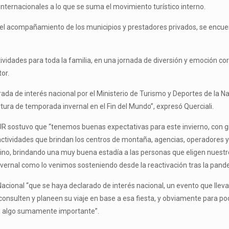
internacionales a lo que se suma el movimiento turístico interno.
 el acompañamiento de los municipios y prestadores privados, se encuen
actividades para toda la familia, en una jornada de diversión y emoción 
or.
ada de interés nacional por el Ministerio de Turismo y Deportes de la Naci
ertura de temporada invernal en el Fin del Mundo”, expresó Querciali.
TUR sostuvo que “tenemos buenas expectativas para este invierno, con gr
les actividades que brindan los centros de montaña, agencias, operadore
ino, brindando una muy buena estadía a las personas que eligen nuestro
rnal como lo venimos sosteniendo desde la reactivación tras la pand
Nacional “que se haya declarado de interés nacional, un evento que lle
onsulten y planeen su viaje en base a esa fiesta, y obviamente para poder
es algo sumamente importante”.