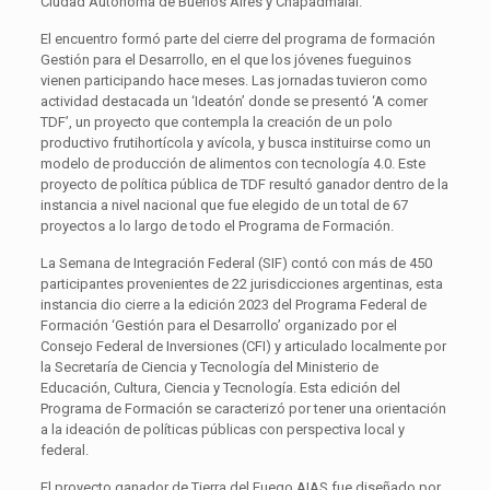
Ciudad Autónoma de Buenos Aires y Chapadmalal.
El encuentro formó parte del cierre del programa de formación
Gestión para el Desarrollo, en el que los jóvenes fueguinos
vienen participando hace meses. Las jornadas tuvieron como
actividad destacada un ‘Ideatón’ donde se presentó ‘A comer
TDF’, un proyecto que contempla la creación de un polo
productivo frutihortícola y avícola, y busca instituirse como un
modelo de producción de alimentos con tecnología 4.0. Este
proyecto de política pública de TDF resultó ganador dentro de la
instancia a nivel nacional que fue elegido de un total de 67
proyectos a lo largo de todo el Programa de Formación.
La Semana de Integración Federal (SIF) contó con más de 450
participantes provenientes de 22 jurisdicciones argentinas, esta
instancia dio cierre a la edición 2023 del Programa Federal de
Formación ‘Gestión para el Desarrollo’ organizado por el
Consejo Federal de Inversiones (CFI) y articulado localmente por
la Secretaría de Ciencia y Tecnología del Ministerio de
Educación, Cultura, Ciencia y Tecnología. Esta edición del
Programa de Formación se caracterizó por tener una orientación
a la ideación de políticas públicas con perspectiva local y
federal.
El proyecto ganador de Tierra del Fuego AIAS fue diseñado por