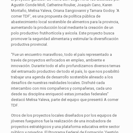
Agustín Conde Moll, Catherine Roulier, Joaquín Cano, Karen
Montaño, Melisa Yaleva, Oriana Sangiovanni y Tamara Godoy. ‘A
comer TDF’, es una propuesta de política pública de
abastecimiento local sostenible de alimentos para la provincia,
aumentando la producción local mediante la creación de un
polo productivo frutihortícola y avícola. Este proyecto busca
promover la seguridad alimentaria y estimular la diversificación
productiva provincial.
“Fue un encuentro maravilloso, todo el país representado a
través de proyectos enfocados en empleo, ambiente e
innovación. Durante todo el año profundizamos diversos temas
del entramado productivo de todo el país, lo que nos posibilitó
trabajar una agenda de desarrollo sostenible alineado a los
desafíos de nuestras realidades locales. Disfruté cada
intercambio con mis compañeros y compañeras, cada uno
desde su disciplina enriqueció estas jornadas federales”
destacó Melisa Yaleva, parte del equipo que presentó A comer
TDF.
Otros de los proyectos locales diseñados por los equipos de
jóvenes fueguinos fue la realización de una incubadora de
proyectos estratégicos y una plataforma educativa entre sector
público y privados. El Programa Federal de Formación ‘Gestión