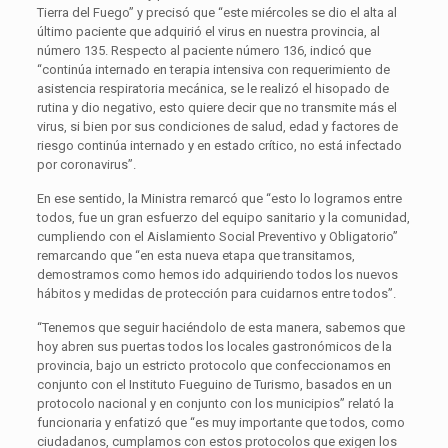
Tierra del Fuego” y precisó que “este miércoles se dio el alta al
último paciente que adquirió el virus en nuestra provincia, al
número 135. Respecto al paciente número 136, indicó que
“continúa internado en terapia intensiva con requerimiento de
asistencia respiratoria mecánica, se le realizó el hisopado de
rutina y dio negativo, esto quiere decir que no transmite más el
virus, si bien por sus condiciones de salud, edad y factores de
riesgo continúa internado y en estado crítico, no está infectado
por coronavirus”.
En ese sentido, la Ministra remarcó que “esto lo logramos entre
todos, fue un gran esfuerzo del equipo sanitario y la comunidad,
cumpliendo con el Aislamiento Social Preventivo y Obligatorio”
remarcando que “en esta nueva etapa que transitamos,
demostramos como hemos ido adquiriendo todos los nuevos
hábitos y medidas de protección para cuidarnos entre todos”.
“Tenemos que seguir haciéndolo de esta manera, sabemos que
hoy abren sus puertas todos los locales gastronómicos de la
provincia, bajo un estricto protocolo que confeccionamos en
conjunto con el Instituto Fueguino de Turismo, basados en un
protocolo nacional y en conjunto con los municipios” relató la
funcionaria y enfatizó que “es muy importante que todos, como
ciudadanos, cumplamos con estos protocolos que exigen los