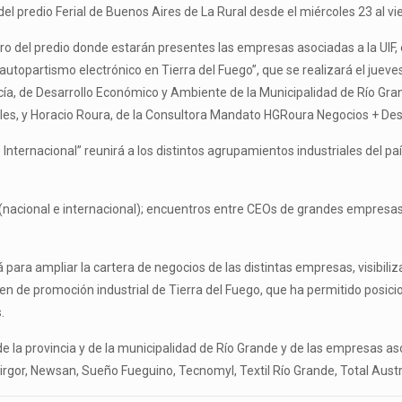
 del predio Ferial de Buenos Aires de La Rural desde el miércoles 23 al v
ro del predio donde estarán presentes las empresas asociadas a la UIF, 
autopartismo electrónico en Tierra del Fuego”, que se realizará el jueves
rcía, de Desarrollo Económico y Ambiente de la Municipalidad de Río Gr
ales, y Horacio Roura, de la Consultora Mandato HGRoura Negocios + Desa
Internacional” reunirá a los distintos agrupamientos industriales del pa
 (nacional e internacional); encuentros entre CEOs de grandes empresas
para ampliar la cartera de negocios de las distintas empresas, visibiliza
en de promoción industrial de Tierra del Fuego, que ha permitido posici
.
 la provincia y de la municipalidad de Río Grande y de las empresas asoc
rgor, Newsan, Sueño Fueguino, Tecnomyl, Textil Río Grande, Total Austr