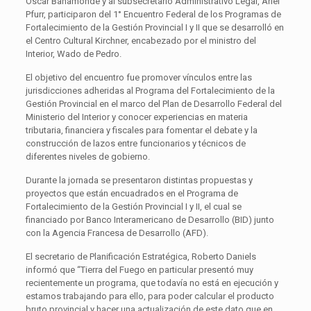
Oscar Bahamonde y al subsecretario Administrativo Legal, Ariel
Pfurr, participaron del 1° Encuentro Federal de los Programas de
Fortalecimiento de la Gestión Provincial I y II que se desarrolló en
el Centro Cultural Kirchner, encabezado por el ministro del
Interior, Wado de Pedro.
El objetivo del encuentro fue promover vínculos entre las
jurisdicciones adheridas al Programa del Fortalecimiento de la
Gestión Provincial en el marco del Plan de Desarrollo Federal del
Ministerio del Interior y conocer experiencias en materia
tributaria, financiera y fiscales para fomentar el debate y la
construcción de lazos entre funcionarios y técnicos de
diferentes niveles de gobierno.
Durante la jornada se presentaron distintas propuestas y
proyectos que están encuadrados en el Programa de
Fortalecimiento de la Gestión Provincial I y II, el cual se
financiado por Banco Interamericano de Desarrollo (BID) junto
con la Agencia Francesa de Desarrollo (AFD).
El secretario de Planificación Estratégica, Roberto Daniels
informó que “Tierra del Fuego en particular presentó muy
recientemente un programa, que todavía no está en ejecución y
estamos trabajando para ello, para poder calcular el producto
bruto provincial y hacer una actualización de este dato que en