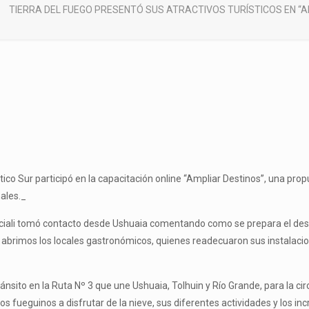
TIERRA DEL FUEGO PRESENTÓ SUS ATRACTIVOS TURÍSTICOS EN “AMPL
lántico Sur participó en la capacitación online “Ampliar Destinos”, una 
nales._
rciali tomó contacto desde Ushuaia comentando como se prepara el destin
, abrimos los locales gastronómicos, quienes readecuaron sus instalacio
ánsito en la Ruta Nº 3 que une Ushuaia, Tolhuin y Río Grande, para la ci
os fueguinos a disfrutar de la nieve, sus diferentes actividades y los inc