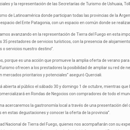
nciales y la representación de las Secretarías de Turismo de Ushuaia, To
ismo de Latinoamérica donde participan todas las provincias de la Argen
el espacio del Ente Patagonia, con un espacio en común donde se reali
tamos avanzando en la representación de Tierra del Fuego en esta importa
 35 prestadores de servicios turísticos, con la presencia de alojamien
o servicios nuestro destino”.
, porque es una acción que promueve la amplia oferta de verano para el 
urismo ofrecen a los prestadores la posibilidad de ampliar su red de 
 mercados prioritarios y potenciales” aseguró Querciali.
á abierta al público el sábado 30 y domingo 1 de octubre, mientras que
al comercializará en Rondas de Negocios con compradores de todo el mun
mana acercaremos la gastronomía local a través de una presentación de
 en estas degustaciones y conocer la oferta de la provincia”.
Nacional de Tierra del Fuego, quienes nos acompañarán con su experie