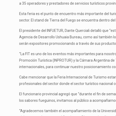
a 35 operadores y prestadores de servicios turísticos provi
Esta feria es el punto de encuentro más importante del tur
sector. El stand de Tierra del Fuego se encuentra dentro d
El presidente del INFUETUR, Dante Querciali detalló que “es
Agencia de Desarrollo Ushuaia Bureau, como así también los
serán expositores promocionando a través de sus productos 
“La FIT es uno de los eventos más importantes para nosotros
Promoción Turística (INPROTUR) y la Cámara Argentina de T
internacionales, para continuar nuestro posicionamiento con
Cabe mencionar que la Feria Internacional de Turismo estar
profesionales del sector donde el sector turístico nacion
El funcionario provincial agregó que “durante el fin de se
los sabores fueguinos, invitamos al público a acompañarnos
“Agradecemos también el acompañamiento de la Universidad 