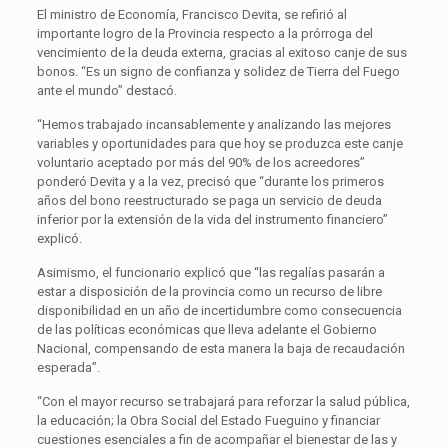
El ministro de Economía, Francisco Devita, se refirió al
importante logro de la Provincia respecto a la prórroga del
vencimiento de la deuda externa, gracias al exitoso canje de sus
bonos. “Es un signo de confianza y solidez de Tierra del Fuego
ante el mundo” destacó.
“Hemos trabajado incansablemente y analizando las mejores
variables y oportunidades para que hoy se produzca este canje
voluntario aceptado por más del 90% de los acreedores”
ponderó Devita y a la vez, precisó que “durante los primeros
años del bono reestructurado se paga un servicio de deuda
inferior por la extensión de la vida del instrumento financiero”
explicó.
Asimismo, el funcionario explicó que “las regalías pasarán a
estar a disposición de la provincia como un recurso de libre
disponibilidad en un año de incertidumbre como consecuencia
de las políticas económicas que lleva adelante el Gobierno
Nacional, compensando de esta manera la baja de recaudación
esperada”.
“Con el mayor recurso se trabajará para reforzar la salud pública,
la educación; la Obra Social del Estado Fueguino y financiar
cuestiones esenciales a fin de acompañar el bienestar de las y