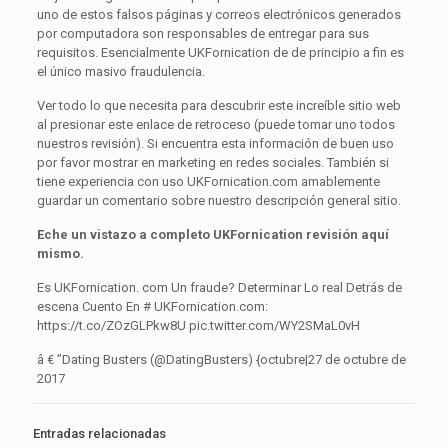
uno de estos falsos páginas y correos electrónicos generados
por computadora son responsables de entregar para sus
requisitos. Esencialmente UKFornication de de principio a fin es
el único masivo fraudulencia.
Ver todo lo que necesita para descubrir este increíble sitio web
al presionar este enlace de retroceso (puede tomar uno todos
nuestros revisión). Si encuentra esta información de buen uso
por favor mostrar en marketing en redes sociales. También si
tiene experiencia con uso UKFornication.com amablemente
guardar un comentario sobre nuestro descripción general sitio.
Eche un vistazo a completo UKFornication revisión aquí
mismo.
Es UKFornication. com Un fraude? Determinar Lo real Detrás de
escena Cuento En # UKFornication.com:
https://t.co/ZOzGLPkw8U pic.twitter.com/WY2SMaL0vH
â € ”Dating Busters (@DatingBusters) {octubre|27 de octubre de
2017
Entradas relacionadas