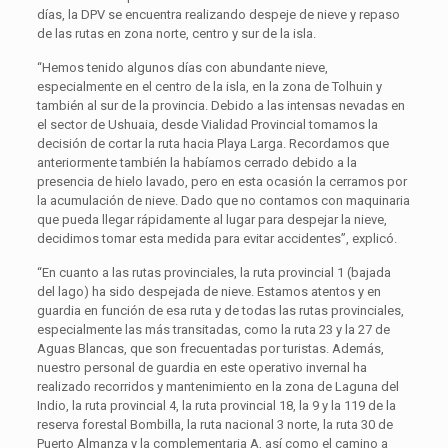
días, la DPV se encuentra realizando despeje de nieve y repaso
de las rutas en zona norte, centro y sur de la isla.
“Hemos tenido algunos días con abundante nieve,
especialmente en el centro de la isla, en la zona de Tolhuin y
también al sur de la provincia. Debido a las intensas nevadas en
el sector de Ushuaia, desde Vialidad Provincial tomamos la
decisión de cortar la ruta hacia Playa Larga. Recordamos que
anteriormente también la habíamos cerrado debido a la
presencia de hielo lavado, pero en esta ocasión la cerramos por
la acumulación de nieve. Dado que no contamos con maquinaria
que pueda llegar rápidamente al lugar para despejar la nieve,
decidimos tomar esta medida para evitar accidentes”, explicó.
“En cuanto a las rutas provinciales, la ruta provincial 1 (bajada
del lago) ha sido despejada de nieve. Estamos atentos y en
guardia en función de esa ruta y de todas las rutas provinciales,
especialmente las más transitadas, como la ruta 23 y la 27 de
Aguas Blancas, que son frecuentadas por turistas. Además,
nuestro personal de guardia en este operativo invernal ha
realizado recorridos y mantenimiento en la zona de Laguna del
Indio, la ruta provincial 4, la ruta provincial 18, la 9 y la 119 de la
reserva forestal Bombilla, la ruta nacional 3 norte, la ruta 30 de
Puerto Almanza y la complementaria A, así como el camino a