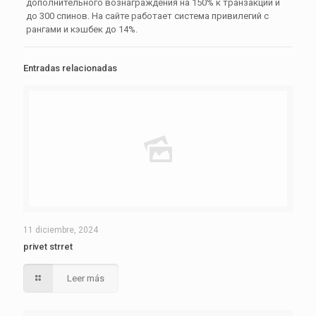
дополнительного вознаграждения на 150% к транзакции и
до 300 спинов. На сайте работает система привилегий с
рангами и кэшбек до 14%.
Entradas relacionadas
11 diciembre, 2024
privet strret
Leer más