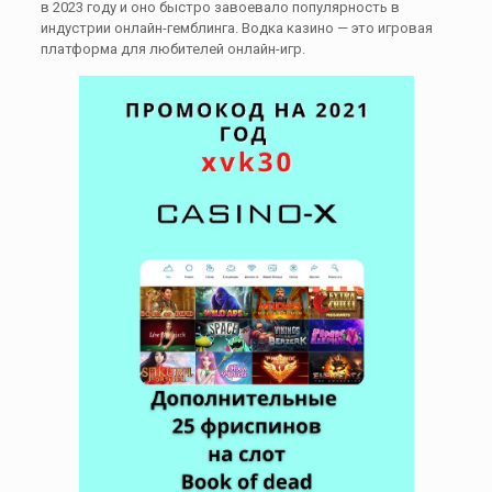
в 2023 году и оно быстро завоевало популярность в
индустрии онлайн-гемблинга. Водка казино — это игровая
платформа для любителей онлайн-игр.