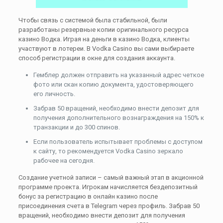
Чтобы связь с системой была стабильной, были
разработаны резервные копии оригинального ресурса
казино Водка. Играя на деньги в казино Водка, клиенты
участвуют в лотереи. В Vodka Casino вы сами выбираете
способ регистрации в окне для создания аккаунта.
Гемблер должен отправить на указанный адрес четкое
фото или скан копию документа, удостоверяющего
его личность.
Забрав 50 вращений, необходимо внести депозит для
получения дополнительного вознаграждения на 150% к
транзакции и до 300 спинов.
Если пользователь испытывает проблемы с доступом
к сайту, то рекомендуется Vodka Casino зеркало
рабочее на сегодня.
Создание учетной записи – самый важный этап в акционной
программе проекта. Игрокам начисляется бездепозитный
бонус за регистрацию в онлайн казино после
присоединения счета в Telegram через профиль. Забрав 50
вращений, необходимо внести депозит для получения