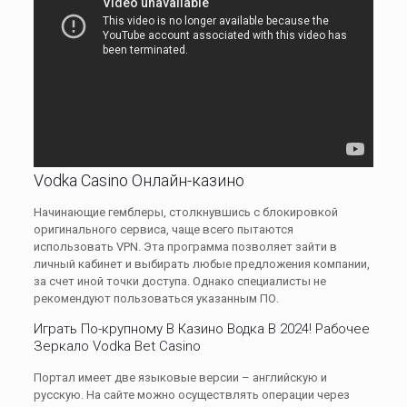
Vodka Casino Онлайн-казино
Начинающие гемблеры, столкнувшись с блокировкой
оригинального сервиса, чаще всего пытаются
использовать VPN. Эта программа позволяет зайти в
личный кабинет и выбирать любые предложения компании,
за счет иной точки доступа. Однако специалисты не
рекомендуют пользоваться указанным ПО.
Играть По-крупному В Казино Водка В 2024! Рабочее
Зеркало Vodka Bet Casino
Портал имеет две языковые версии – английскую и
русскую. На сайте можно осуществлять операции через