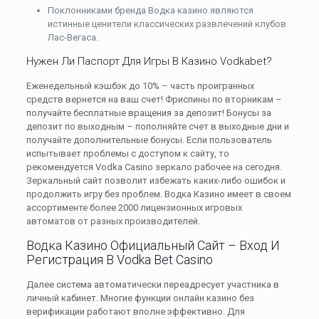
Поклонниками бренда Водка казино являются
истинные ценители классических развлечений клубов
Лас-Вегаса.
Нужен Ли Паспорт Для Игры В Казино Vodkabet?
Еженедельный кэшбэк до 10% – часть проигранных
средств вернется на ваш счет! Фриспины по вторникам –
получайте бесплатные вращения за депозит! Бонусы за
депозит по выходным – пополняйте счет в выходные дни и
получайте дополнительные бонусы. Если пользователь
испытывает проблемы с доступом к сайту, то
рекомендуется Vodka Casino зеркало рабочее на сегодня.
Зеркальный сайт позволит избежать каких-либо ошибок и
продолжить игру без проблем. Водка Казино имеет в своем
ассортименте более 2000 лицензионных игровых
автоматов от разных производителей.
Водка Казино Официальный Сайт – Вход И
Регистрация В Vodka Bet Casino
Далее система автоматически переадресует участника в
личный кабинет. Многие функции онлайн казино без
верификации работают вполне эффективно. Для