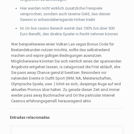
Hier werden nicht wirklich zusätzliche Freispiele
versprochen, sondern auch taverne Geld, das deinen
Gewinn in schwindelerregende Höhen treibt.
Im On line casino Bereich wartet das 100% bis über 500
Euro Benefit, den direkte Spieler in Recht nehmen können.
Wer beispielsweise einen Vulkan Las vegas Bonus Code für
Bestandskunden nutzen möchte, sollte das selbstredend
machen und expire gültigen Bedingungen ausnutzen.
Möglicherweise könnten Sie sich nämlich eines der spannenden
Angebote entgehen lassen, is catagorized die Frist abläuft, ehe
Sie pass away Chance genutzt besitzen. Besonders vor
nahenden Events in Outfit Sport (WM, NA, Meisterschaften,
Olympische Spiele, usw. ) lohnt es sich, dasjenige Auge auf end
aktuellen Promos über halten. Zu gerade dieser Zeit sind immer
wieder pass away Buchmacher und On the particular internet
Casinos erfahrungsgemäß herausragend aktiv.
Entradas relacionadas