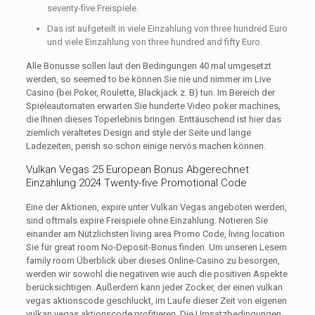
seventy-five Freispiele.
Das ist aufgeteilt in viele Einzahlung von three hundred Euro
und viele Einzahlung von three hundred and fifty Euro.
Alle Bonusse sollen laut den Bedingungen 40 mal umgesetzt
werden, so seemed to be können Sie nie und nimmer im Live
Casino (bei Poker, Roulette, Blackjack z. B) tun. Im Bereich der
Spieleautomaten erwarten Sie hunderte Video poker machines,
die Ihnen dieses Toperlebnis bringen. Enttäuschend ist hier das
ziemlich veraltetes Design and style der Seite und lange
Ladezeiten, perish so schon einige nervös machen können.
Vulkan Vegas 25 European Bonus Abgerechnet
Einzahlung 2024 Twenty-five Promotional Code
Eine der Aktionen, expire unter Vulkan Vegas angeboten werden,
sind oftmals expire Freispiele ohne Einzahlung. Notieren Sie
einander am Nützlichsten living area Promo Code, living location
Sie für great room No-Deposit-Bonus finden. Um unseren Lesern
family room Überblick über dieses Online-Casino zu besorgen,
werden wir sowohl die negativen wie auch die positiven Aspekte
berücksichtigen. Außerdem kann jeder Zocker, der einen vulkan
vegas aktionscode geschluckt, im Laufe dieser Zeit von eigenen
vulkan vegas aktionscode profitieren. Die Umsatzbedingungen