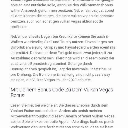
spielen eine nützliche Rolle, wenn Sie den Willkommensbonus
within Anspruch genommen besitzen. Neben almost just about
all dem können diejenigen, die einen vulkan vegas aktionscode
besitzen, auch von sonstigen vulkan vegas aktionscode
profitieren.
Neben der allseits begehrten Kreditkarte können Sie auch E-
Wallets wie Neteller, Skrill und Trustly nutzen. Einzahlungen per
Sofortüberweisung, Giropay und Paysafecard werden ebenfalls
unterstützt. Das vorhandene Echtgeld muss zwar jederzeit zur
Auszahlung gebracht sein, allerdings wird an diesem punkt der
zusätzliche Bonusbetrag storniert. Solange durch
Bonusguthaben gespielt ist, liegt der maximale Einsatz bei 5€
pro Drehung. Die Boni ohne Einzahlung sind nicht pass away
einzigen, die Vulkan Vegas im Jahr 2023 anbietet.
Mit Deinem Bonus Code Zu Dem Vulkan Vegas
Bonus
Lesen Sie hier, bei welche art Sie dieses Erlebnis durch dem
Yonibet Praise code erhalten. Anders als perish meisten
Mitbewerber throughout diesem Bereich offeriert Vulkan Vegas
seinen Spielern keine mobile App an. Allerdings loath es perish
Webversion der Seite for that reason entwickelt, dass sie beim