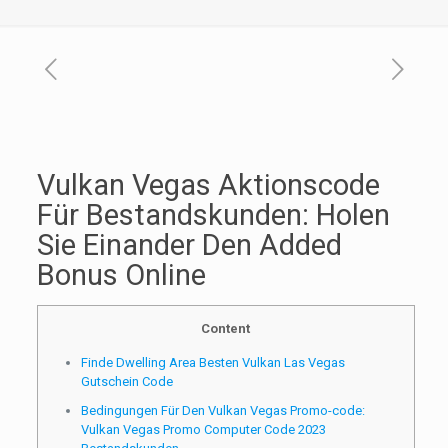
Vulkan Vegas Aktionscode
Für Bestandskunden: Holen
Sie Einander Den Added
Bonus Online
Content
Finde Dwelling Area Besten Vulkan Las Vegas
Gutschein Code
Bedingungen Für Den Vulkan Vegas Promo-code:
Vulkan Vegas Promo Computer Code 2023