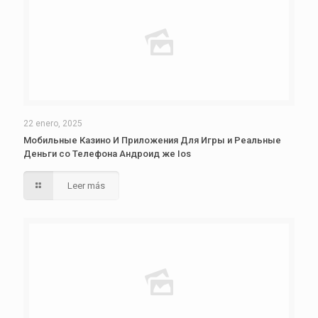
22 enero, 2025
Мобильные Казино И Приложения Для Игры и Реальные
Деньги со Телефона Андроид же Ios
Leer más