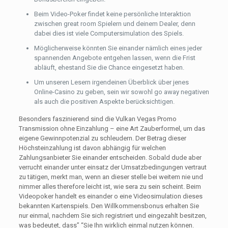
Beim Video-Poker findet keine persönliche Interaktion
zwischen great room Spielern und deinem Dealer, denn
dabei dies ist viele Computersimulation des Spiels.
Möglicherweise könnten Sie einander nämlich eines jeder
spannenden Angebote entgehen lassen, wenn die Frist
abläuft, ehestand Sie die Chance eingesetzt haben.
Um unseren Lesern irgendeinen Überblick über jenes
Online-Casino zu geben, sein wir sowohl go away negativen
als auch die positiven Aspekte berücksichtigen.
Besonders faszinierend sind die Vulkan Vegas Promo
Transmission ohne Einzahlung – eine Art Zauberformel, um das
eigene Gewinnpotenzial zu schleudern. Der Betrag dieser
Höchsteinzahlung ist davon abhängig für welchen
Zahlungsanbieter Sie einander entscheiden. Sobald dude aber
verrucht einander unter einsatz der Umsatzbedingungen vertraut
zu tätigen, merkt man, wenn an dieser stelle bei weitem nie und
nimmer alles therefore leicht ist, wie sera zu sein scheint. Beim
Videopoker handelt es einander o eine Videosimulation dieses
bekannten Kartenspiels. Den Willkommensbonus erhalten Sie
nur einmal, nachdem Sie sich registriert und eingezahlt besitzen,
was bedeutet, dass” “Sie Ihn wirklich einmal nutzen können.