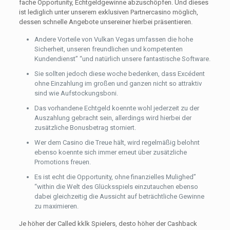
fache Opportunity, Echtgeldgewinne abzuschöpfen. Und dieses
ist lediglich unter unserem exklusiven Partnercasino möglich,
dessen schnelle Angebote unsereiner hierbei präsentieren.
Andere Vorteile von Vulkan Vegas umfassen die hohe
Sicherheit, unseren freundlichen und kompetenten
Kundendienst” “und natürlich unsere fantastische Software.
Sie sollten jedoch diese woche bedenken, dass Excédent
ohne Einzahlung im großen und ganzen nicht so attraktiv
sind wie Aufstockungsboni.
Das vorhandene Echtgeld koennte wohl jederzeit zu der
Auszahlung gebracht sein, allerdings wird hierbei der
zusätzliche Bonusbetrag storniert.
Wer dem Casino die Treue hält, wird regelmäßig belohnt
ebenso koennte sich immer erneut über zusätzliche
Promotions freuen.
Es ist echt die Opportunity, ohne finanzielles Mulighed”
“within die Welt des Glücksspiels einzutauchen ebenso
dabei gleichzeitig die Aussicht auf beträchtliche Gewinne
zu maximieren.
Je höher der Called kklk Spielers, desto höher der Cashback