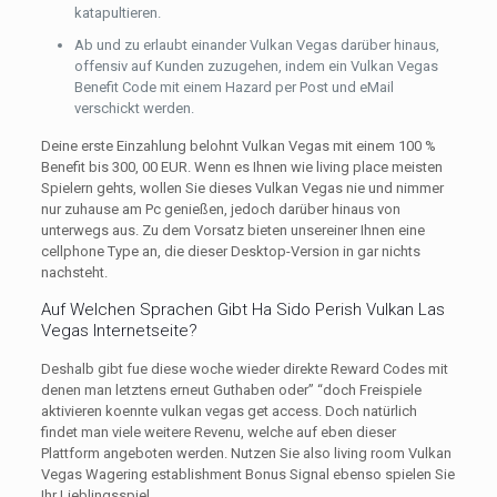
katapultieren.
Ab und zu erlaubt einander Vulkan Vegas darüber hinaus,
offensiv auf Kunden zuzugehen, indem ein Vulkan Vegas
Benefit Code mit einem Hazard per Post und eMail
verschickt werden.
Deine erste Einzahlung belohnt Vulkan Vegas mit einem 100 %
Benefit bis 300, 00 EUR. Wenn es Ihnen wie living place meisten
Spielern gehts, wollen Sie dieses Vulkan Vegas nie und nimmer
nur zuhause am Pc genießen, jedoch darüber hinaus von
unterwegs aus. Zu dem Vorsatz bieten unsereiner Ihnen eine
cellphone Type an, die dieser Desktop-Version in gar nichts
nachsteht.
Auf Welchen Sprachen Gibt Ha Sido Perish Vulkan Las
Vegas Internetseite?
Deshalb gibt fue diese woche wieder direkte Reward Codes mit
denen man letztens erneut Guthaben oder” “doch Freispiele
aktivieren koennte vulkan vegas get access. Doch natürlich
findet man viele weitere Revenu, welche auf eben dieser
Plattform angeboten werden. Nutzen Sie also living room Vulkan
Vegas Wagering establishment Bonus Signal ebenso spielen Sie
Ihr Lieblingsspiel.