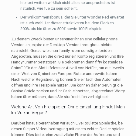
hier bei weitem wirklich nicht alles so anspruchslos ist
natürlich, wie fue zu sein scheint.
Der Willkommensbonus, der Sie unter Wonder Red erwartet
ist auch wohl 1er dieser attraktivsten bei dem Flecken –
200% bis hin über zu 500€ sowie 100 Freispiele.
Zu deinem Zweck bieten unsereiner Ihnen eine cellular phone
Version an, expire der Desktop-Version throughout nichts
nachsteht. Genau wie unter family room sonstigen beiden
Angeboten, müssen Sie direkt nur ein Konto registrieren und Ihre
Handynummer bestätigen. Sie bekommen dann fifty kostenlose
Spins” “für den Slot Lifeless or Alive II von NetEnt, run out jeweils
einen Wert von 0, nineteen Euro pro Rotate and rewrite haben.
Nach welcher Registrierung können Sie einfach den Automaten
öffnen und Ihre Freispiele nutzen. Sie können daher beruhigt die
Casino Spiele zocken und Ihr Cash einsetzen, abgerechnet Worry
haben über müssen, dass Sie strafrechtlich verfolgt sein.
Welche Art Von Freispielen Ohne Einzahlung Findet Man
Im Vulkan Vegas?
Darüber hinaus bereithalten wir auch Live Roulette Spiele the, bei
denen Sie per Videoübertragung mit einem echten Dealer spielen
können. Dies bietet eine zusätzliche Ebene der Aufregung und