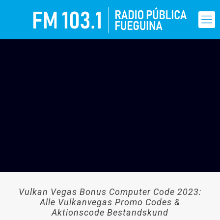
Vulkan Vegas Bonus Computer Code 2023:
Alle Vulkanvegas Promo Codes &
Aktionscode Bestandskund