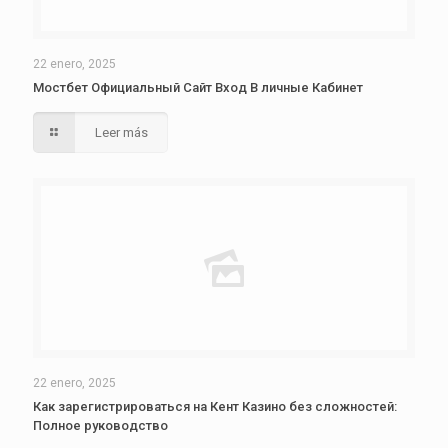
22 enero, 2025
Мостбет Официальный Сайт Вход В личные Кабинет
Leer más
22 enero, 2025
Как зарегистрироваться на Кент Казино без сложностей:
Полное руководство