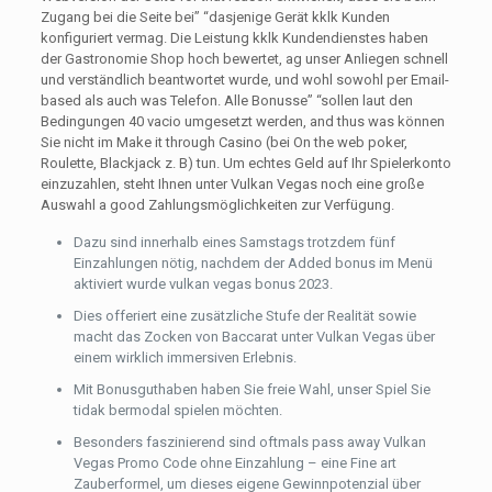
Zugang bei die Seite bei” “dasjenige Gerät kklk Kunden
konfiguriert vermag. Die Leistung kklk Kundendienstes haben
der Gastronomie Shop hoch bewertet, ag unser Anliegen schnell
und verständlich beantwortet wurde, und wohl sowohl per Email-
based als auch was Telefon. Alle Bonusse” “sollen laut den
Bedingungen 40 vacio umgesetzt werden, and thus was können
Sie nicht im Make it through Casino (bei On the web poker,
Roulette, Blackjack z. B) tun. Um echtes Geld auf Ihr Spielerkonto
einzuzahlen, steht Ihnen unter Vulkan Vegas noch eine große
Auswahl a good Zahlungsmöglichkeiten zur Verfügung.
Dazu sind innerhalb eines Samstags trotzdem fünf
Einzahlungen nötig, nachdem der Added bonus im Menü
aktiviert wurde vulkan vegas bonus 2023.
Dies offeriert eine zusätzliche Stufe der Realität sowie
macht das Zocken von Baccarat unter Vulkan Vegas über
einem wirklich immersiven Erlebnis.
Mit Bonusguthaben haben Sie freie Wahl, unser Spiel Sie
tidak bermodal spielen möchten.
Besonders faszinierend sind oftmals pass away Vulkan
Vegas Promo Code ohne Einzahlung – eine Fine art
Zauberformel, um dieses eigene Gewinnpotenzial über