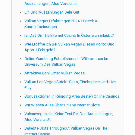
Auszahlungen, Also Vorsicht!!!
Ein Und Auszahlungen Sehr Gut
Vulkan Vegas Erfahrungen 2024 » Check &
Kundenmeinungen
Ist Das On The Internet Casino In Österreich Erlaubt?
Wie Eröffne Ich Bei Vulkan Vegas Dieses Konto Und
Apps 1 Echtgeld?
Online Gambling Establishment: Willkommen Im
Universum Des Vulkan Vegas
Attraktive Boni Unter Vulkan Vegas
Vulkan Las Vegas Spiele: Slots, Tischspiele Und Live
Play
Bonusaktionen In Residing Area Besten Online Casinos
Wir Wissen Alles Über On The Internet Slots
Vulcanvegas Hat Keine Test Bei Den Auszahlungen,
Also Vorsicht!!!
Beliebte Slots Throughout Vulkan Vegas On The
Internet Casino