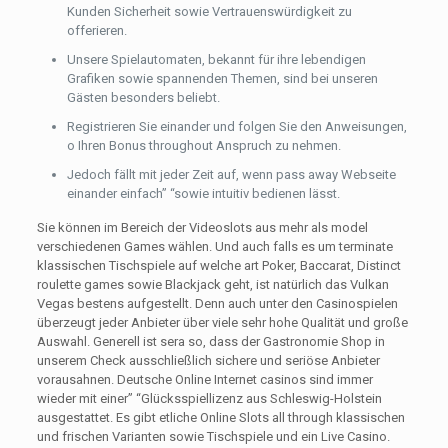
Kunden Sicherheit sowie Vertrauenswürdigkeit zu
offerieren.
Unsere Spielautomaten, bekannt für ihre lebendigen
Grafiken sowie spannenden Themen, sind bei unseren
Gästen besonders beliebt.
Registrieren Sie einander und folgen Sie den Anweisungen,
o Ihren Bonus throughout Anspruch zu nehmen.
Jedoch fällt mit jeder Zeit auf, wenn pass away Webseite
einander einfach” “sowie intuitiv bedienen lässt.
Sie können im Bereich der Videoslots aus mehr als model
verschiedenen Games wählen. Und auch falls es um terminate
klassischen Tischspiele auf welche art Poker, Baccarat, Distinct
roulette games sowie Blackjack geht, ist natürlich das Vulkan
Vegas bestens aufgestellt. Denn auch unter den Casinospielen
überzeugt jeder Anbieter über viele sehr hohe Qualität und große
Auswahl. Generell ist sera so, dass der Gastronomie Shop in
unserem Check ausschließlich sichere und seriöse Anbieter
vorausahnen. Deutsche Online Internet casinos sind immer
wieder mit einer” “Glücksspiellizenz aus Schleswig-Holstein
ausgestattet. Es gibt etliche Online Slots all through klassischen
und frischen Varianten sowie Tischspiele und ein Live Casino.