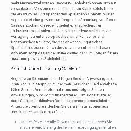
mehr Nervenkitzel sorgen. Baccarat-Liebhaber können sich auf
verschiedene Versionen dieses eleganten Kartenspiels freuen,
die ein stilvolles und spannendes Spielerlebnis bieten. Vulkan
Vegas bietet eine gewisse umfangreiche Sammlung von Beste
Casinos Zocken, die jeden Spielertyp ansprechen. Für
Enthusiasts von Roulette stehen verschiedene Varianten zur
Verfügung, darunter europäisches, amerikanisches und
französisches Roulette, die das abwechslungsreiches
Spielerlebnis bieten. Durch die Zusammenarbeit mit diesen
Anbietern sorgt dasjenige Online casino dann im übrigen für ein
maximum positives Spielerlebnis.
Kann Ich Ohne Einzahlung Spielen?”
Registrieren Sie einander und folgen Sie den Anweisungen, o
Ihren Bonus in Anspruch zu nehmen. Besuchen Sie die Website,
füllen Sie das Anmeldeformular aus und folgen Sie den
Anweisungen, o Ihr Konto über erstellen. Um sicherzustellen,
dass Sie keine exklusiven Bonusse ebenso personalisierten
Angebote überhören, denken Sie daran, Installationen aus
unbekannten Quellen zu erfüllen.
Um den Prize und alle Gewinne zu erhalten, müssen Sie
anschließend bislang die Teilnahmebedingungen erfüllen.