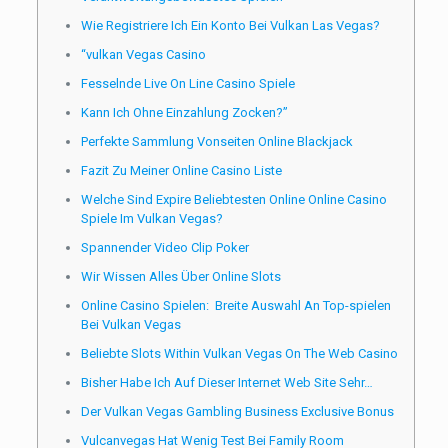
Wie Registriere Ich Ein Konto Bei Vulkan Las Vegas?
“vulkan Vegas Casino
Fesselnde Live On Line Casino Spiele
Kann Ich Ohne Einzahlung Zocken?”
Perfekte Sammlung Vonseiten Online Blackjack
Fazit Zu Meiner Online Casino Liste
Welche Sind Expire Beliebtesten Online Online Casino
Spiele Im Vulkan Vegas?
Spannender Video Clip Poker
Wir Wissen Alles Über Online Slots
Online Casino Spielen: Breite Auswahl An Top-spielen
Bei Vulkan Vegas
Beliebte Slots Within Vulkan Vegas On The Web Casino
Bisher Habe Ich Auf Dieser Internet Web Site Sehr…
Der Vulkan Vegas Gambling Business Exclusive Bonus
Vulcanvegas Hat Wenig Test Bei Family Room