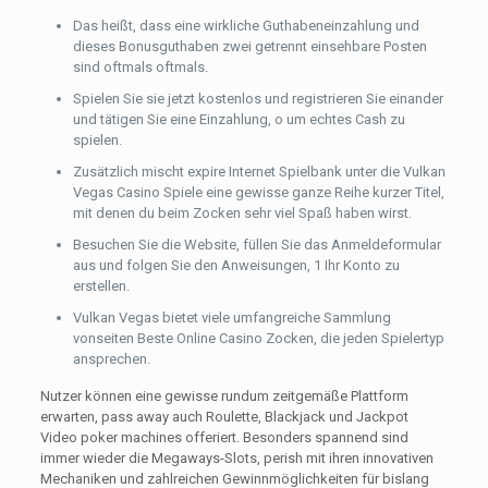
Das heißt, dass eine wirkliche Guthabeneinzahlung und
dieses Bonusguthaben zwei getrennt einsehbare Posten
sind oftmals oftmals.
Spielen Sie sie jetzt kostenlos und registrieren Sie einander
und tätigen Sie eine Einzahlung, o um echtes Cash zu
spielen.
Zusätzlich mischt expire Internet Spielbank unter die Vulkan
Vegas Casino Spiele eine gewisse ganze Reihe kurzer Titel,
mit denen du beim Zocken sehr viel Spaß haben wirst.
Besuchen Sie die Website, füllen Sie das Anmeldeformular
aus und folgen Sie den Anweisungen, 1 Ihr Konto zu
erstellen.
Vulkan Vegas bietet viele umfangreiche Sammlung
vonseiten Beste Online Casino Zocken, die jeden Spielertyp
ansprechen.
Nutzer können eine gewisse rundum zeitgemäße Plattform
erwarten, pass away auch Roulette, Blackjack und Jackpot
Video poker machines offeriert. Besonders spannend sind
immer wieder die Megaways-Slots, perish mit ihren innovativen
Mechaniken und zahlreichen Gewinnmöglichkeiten für bislang