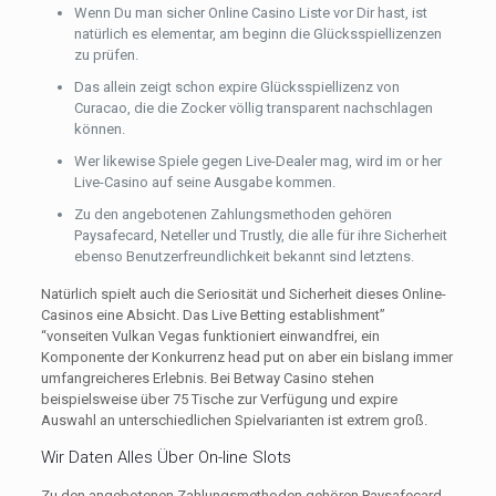
Wenn Du man sicher Online Casino Liste vor Dir hast, ist
natürlich es elementar, am beginn die Glücksspiellizenzen
zu prüfen.
Das allein zeigt schon expire Glücksspiellizenz von
Curacao, die die Zocker völlig transparent nachschlagen
können.
Wer likewise Spiele gegen Live-Dealer mag, wird im or her
Live-Casino auf seine Ausgabe kommen.
Zu den angebotenen Zahlungsmethoden gehören
Paysafecard, Neteller und Trustly, die alle für ihre Sicherheit
ebenso Benutzerfreundlichkeit bekannt sind letztens.
Natürlich spielt auch die Seriosität und Sicherheit dieses Online-
Casinos eine Absicht. Das Live Betting establishment”
“vonseiten Vulkan Vegas funktioniert einwandfrei, ein
Komponente der Konkurrenz head put on aber ein bislang immer
umfangreicheres Erlebnis. Bei Betway Casino stehen
beispielsweise über 75 Tische zur Verfügung und expire
Auswahl an unterschiedlichen Spielvarianten ist extrem groß.
Wir Daten Alles Über On-line Slots
Zu den angebotenen Zahlungsmethoden gehören Paysafecard,