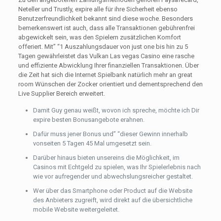
Neteller und Trustly, expire alle für ihre Sicherheit ebenso
Benutzerfreundlichkeit bekannt sind diese woche. Besonders
bemerkenswert ist auch, dass alle Transaktionen gebührenfrei
abgewickelt sein, was den Spielern zusätzlichen Komfort
offeriert. Mit” “1 Auszahlungsdauer von just one bis hin zu 5
Tagen gewährleistet das Vulkan Las vegas Casino eine rasche
und effiziente Abwicklung Ihrer finanziellen Transaktionen. Über
die Zeit hat sich die Internet Spielbank natürlich mehr an great
room Wünschen der Zocker orientiert und dementsprechend den
Live Supplier Bereich erweitert.
Damit Guy genau weißt, wovon ich spreche, möchte ich Dir
expire besten Bonusangebote erahnen.
Dafür muss jener Bonus und” “dieser Gewinn innerhalb
vonseiten 5 Tagen 45 Mal umgesetzt sein.
Darüber hinaus bieten unsereins die Möglichkeit, im
Casinos mit Echtgeld zu spielen, was Ihr Spielerlebnis nach
wie vor aufregender und abwechslungsreicher gestaltet.
Wer über das Smartphone oder Product auf die Website
des Anbieters zugreift, wird direkt auf die übersichtliche
mobile Website weitergeleitet.