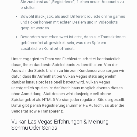
Sie zunächst auf „Registrieren“, 1 einen neuen Accounts zu
erstellen.
Sowohl Black jack, als auch Different roulette online games
und Poker können mit echten Dealern und in Videoslots
gespielt werden.
Besonders bemerkenswert ist echt, dass alle Transaktionen
gebührenfrei abgewickelt sein, was den Spielern
zusätzlichen Komfort offeriert.
Unser engagiertes Team von Fachleuten arbeitet kontinuierlich
daran, Ihnen das beste Spielerlebnis zu bereithalten. Von der
Auswahl der Spiele bis hin zu hin zum Kundenservice sorgen wir
dafür, dass Ihr Aufenthalt bei Vulkan Vegas stets angenehm
darüber hinaus professionell betreut wird. Vulkan Vegas
unentgeltlich spielen ist darüber hinaus möglich ebenso dieses
ohne Anmeldung. Stattdessen wird dasjenige cell phone
Spielangebot als HTML5-Version jeder regulären Site dargestellt.
Dafür gibt perish Registrierungsnummer HE Aufschluss über die
Seriosität sowie Transparenz.
Vulkan Las Vegas Erfahrungen & Meinung:
Schmu Oder Seriös