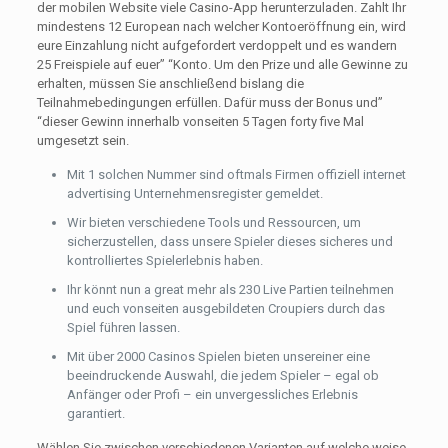
der mobilen Website viele Casino-App herunterzuladen. Zahlt Ihr
mindestens 12 European nach welcher Kontoeröffnung ein, wird
eure Einzahlung nicht aufgefordert verdoppelt und es wandern
25 Freispiele auf euer” “Konto. Um den Prize und alle Gewinne zu
erhalten, müssen Sie anschließend bislang die
Teilnahmebedingungen erfüllen. Dafür muss der Bonus und”
“dieser Gewinn innerhalb vonseiten 5 Tagen forty five Mal
umgesetzt sein.
Mit 1 solchen Nummer sind oftmals Firmen offiziell internet
advertising Unternehmensregister gemeldet.
Wir bieten verschiedene Tools und Ressourcen, um
sicherzustellen, dass unsere Spieler dieses sicheres und
kontrolliertes Spielerlebnis haben.
Ihr könnt nun a great mehr als 230 Live Partien teilnehmen
und euch vonseiten ausgebildeten Croupiers durch das
Spiel führen lassen.
Mit über 2000 Casinos Spielen bieten unsereiner eine
beeindruckende Auswahl, die jedem Spieler – egal ob
Anfänger oder Profi – ein unvergessliches Erlebnis
garantiert.
Wählen Sie zwischen verschiedenen Varianten auf welche weise