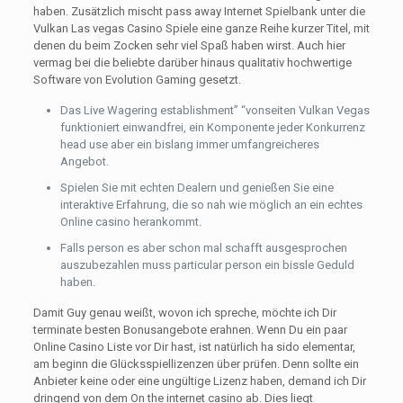
haben. Zusätzlich mischt pass away Internet Spielbank unter die
Vulkan Las vegas Casino Spiele eine ganze Reihe kurzer Titel, mit
denen du beim Zocken sehr viel Spaß haben wirst. Auch hier
vermag bei die beliebte darüber hinaus qualitativ hochwertige
Software von Evolution Gaming gesetzt.
Das Live Wagering establishment” “vonseiten Vulkan Vegas
funktioniert einwandfrei, ein Komponente jeder Konkurrenz
head use aber ein bislang immer umfangreicheres
Angebot.
Spielen Sie mit echten Dealern und genießen Sie eine
interaktive Erfahrung, die so nah wie möglich an ein echtes
Online casino herankommt.
Falls person es aber schon mal schafft ausgesprochen
auszubezahlen muss particular person ein bissle Geduld
haben.
Damit Guy genau weißt, wovon ich spreche, möchte ich Dir
terminate besten Bonusangebote erahnen. Wenn Du ein paar
Online Casino Liste vor Dir hast, ist natürlich ha sido elementar,
am beginn die Glücksspiellizenzen über prüfen. Denn sollte ein
Anbieter keine oder eine ungültige Lizenz haben, demand ich Dir
dringend von dem On the internet casino ab. Dies liegt