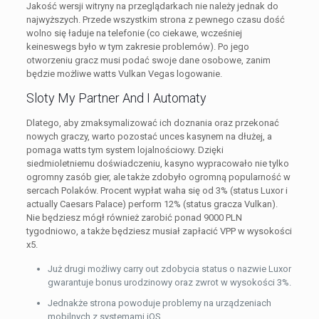
Jakość wersji witryny na przeglądarkach nie należy jednak do
najwyższych. Przede wszystkim strona z pewnego czasu dość
wolno się ładuje na telefonie (co ciekawe, wcześniej
keineswegs było w tym zakresie problemów). Po jego
otworzeniu gracz musi podać swoje dane osobowe, zanim
będzie możliwe watts Vulkan Vegas logowanie.
Sloty My Partner And I Automaty
Dlatego, aby zmaksymalizować ich doznania oraz przekonać
nowych graczy, warto pozostać unces kasynem na dłużej, a
pomaga watts tym system lojalnościowy. Dzięki
siedmioletniemu doświadczeniu, kasyno wypracowało nie tylko
ogromny zasób gier, ale także zdobyło ogromną popularność w
sercach Polaków. Procent wypłat waha się od 3% (status Luxor i
actually Caesars Palace) perform 12% (status gracza Vulkan).
Nie będziesz mógł również zarobić ponad 9000 PLN
tygodniowo, a także będziesz musiał zapłacić VPP w wysokości
x5.
Już drugi możliwy carry out zdobycia status o nazwie Luxor
gwarantuje bonus urodzinowy oraz zwrot w wysokości 3%.
Jednakże strona powoduje problemy na urządzeniach
mobilnych z systemami iOS.