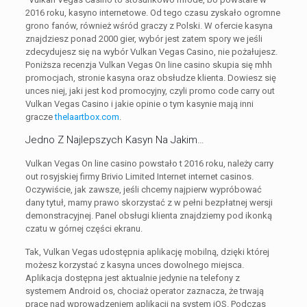
2016 roku, kasyno internetowe. Od tego czasu zyskało ogromne
grono fanów, również wśród graczy z Polski. W ofercie kasyna
znajdziesz ponad 2000 gier, wybór jest zatem spory we jeśli
zdecydujesz się na wybór Vulkan Vegas Casino, nie pożałujesz.
Poniższa recenzja Vulkan Vegas On line casino skupia się mhh
promocjach, stronie kasyna oraz obsłudze klienta. Dowiesz się
unces niej, jaki jest kod promocyjny, czyli promo code carry out
Vulkan Vegas Casino i jakie opinie o tym kasynie mają inni
gracze
thelaartbox.com
.
Jedno Z Najlepszych Kasyn Na Jakim…
Vulkan Vegas On line casino powstało t 2016 roku, należy carry
out rosyjskiej firmy Brivio Limited Internet internet casinos.
Oczywiście, jak zawsze, jeśli chcemy najpierw wypróbować
dany tytuł, mamy prawo skorzystać z w pełni bezpłatnej wersji
demonstracyjnej. Panel obsługi klienta znajdziemy pod ikonką
czatu w górnej części ekranu.
Tak, Vulkan Vegas udostępnia aplikację mobilną, dzięki której
możesz korzystać z kasyna unces dowolnego miejsca.
Aplikacja dostępna jest aktualnie jedynie na telefony z
systemem Android os, chociaż operator zaznacza, że trwają
prace nad wprowadzeniem aplikacji na system iOS. Podczas