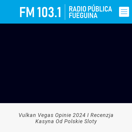
Vulkan Vegas Opinie 2024 I Recenzja
Kasyna Od Polskie Sloty