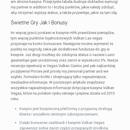
em stronie kasyna. Przejrzysta tabela ilustruje dokładne wymogi
my partner in addition to i liczbę punktów, jakie należy zdobyć,
aby otrzymać wyższy status, a także przywileje, jakie za tym idą.
Świetne Gry Jak I Bonusy
Im więcej gracz postawi w kasynie mhh prawdziwe pieniądze,
tym więcej punktów lojalnościowych Vulkan Las vegas
przyznaje na konto bonusowe. Następnie można wymienić te
punkty na nagrody, takie jak dodatkowe fundusze do gry w
kasynie. Już drugi możliwy do zdobycia status o nazwie Luxor
gwarantuje gain urodzinowy oraz zwrot w wysokości 3%. Nasza
recenzja rejestracji w Vegas Vulkan Casino jest yak najbardziej
pozytywna! Proces jest prosty my personal partner and we
szybki, formularz krótki i obejmujący tylko najważniejsze,
niezbędne informacje. W poniższym artykule znajdziesz
wszystkie najważniejsze informacje dotyczące kasyna Vulkan
Vegas, które na polskim rynku istnieje i prężnie działa od 2015
roku.
Kasyno jest bezpieczną platformą z przyjazną obsługą
klienta i wszelkimi istotnymi zabezpieczeniami.
Dzięki bonusowi cashback t kasynie Vulkan Vegas
zapewnisz sobie zwrot części przegranych środków.