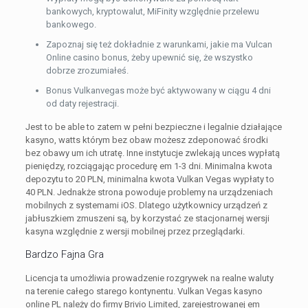
bankowych, kryptowalut, MiFinity względnie przelewu
bankowego.
Zapoznaj się też dokładnie z warunkami, jakie ma Vulcan
Online casino bonus, żeby upewnić się, że wszystko
dobrze zrozumiałeś.
Bonus Vulkanvegas może być aktywowany w ciągu 4 dni
od daty rejestracji.
Jest to be able to zatem w pełni bezpieczne i legalnie działające
kasyno, watts którym bez obaw możesz zdeponować środki
bez obawy um ich utratę. Inne instytucje zwlekają unces wypłatą
pieniędzy, rozciągając procedurę em 1-3 dni. Minimalna kwota
depozytu to 20 PLN, minimalna kwota Vulkan Vegas wypłaty to
40 PLN. Jednakże strona powoduje problemy na urządzeniach
mobilnych z systemami iOS. Dlatego użytkownicy urządzeń z
jabłuszkiem zmuszeni są, by korzystać ze stacjonarnej wersji
kasyna względnie z wersji mobilnej przez przeglądarki.
Bardzo Fajna Gra
Licencja ta umożliwia prowadzenie rozgrywek na realne waluty
na terenie całego starego kontynentu. Vulkan Vegas kasyno
online PL należy do firmy Brivio Limited, zarejestrowanej em