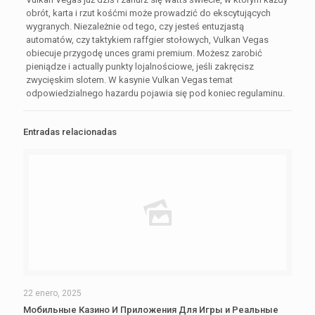
obrót, karta i rzut kośćmi może prowadzić do ekscytujących
wygranych. Niezależnie od tego, czy jesteś entuzjastą
automatów, czy taktykiem raffgier stołowych, Vulkan Vegas
obiecuje przygodę unces grami premium. Możesz zarobić
pieniądze i actually punkty lojalnościowe, jeśli zakręcisz
zwycięskim slotem. W kasynie Vulkan Vegas temat
odpowiedzialnego hazardu pojawia się pod koniec regulaminu.
Entradas relacionadas
22 enero, 2025
Мобильные Казино И Приложения Для Игры и Реальные