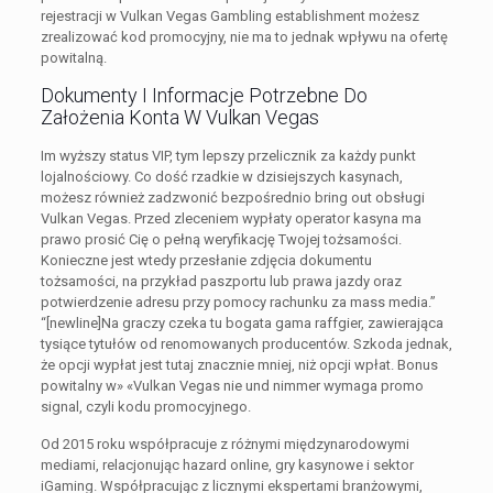
rejestracji w Vulkan Vegas Gambling establishment możesz
zrealizować kod promocyjny, nie ma to jednak wpływu na ofertę
powitalną.
Dokumenty I Informacje Potrzebne Do
Założenia Konta W Vulkan Vegas
Im wyższy status VIP, tym lepszy przelicznik za każdy punkt
lojalnościowy. Co dość rzadkie w dzisiejszych kasynach,
możesz również zadzwonić bezpośrednio bring out obsługi
Vulkan Vegas. Przed zleceniem wypłaty operator kasyna ma
prawo prosić Cię o pełną weryfikację Twojej tożsamości.
Konieczne jest wtedy przesłanie zdjęcia dokumentu
tożsamości, na przykład paszportu lub prawa jazdy oraz
potwierdzenie adresu przy pomocy rachunku za mass media.”
“[newline]Na graczy czeka tu bogata gama raffgier, zawierająca
tysiące tytułów od renomowanych producentów. Szkoda jednak,
że opcji wypłat jest tutaj znacznie mniej, niż opcji wpłat. Bonus
powitalny w» «Vulkan Vegas nie und nimmer wymaga promo
signal, czyli kodu promocyjnego.
Od 2015 roku współpracuje z różnymi międzynarodowymi
mediami, relacjonując hazard online, gry kasynowe i sektor
iGaming. Współpracując z licznymi ekspertami branżowymi,