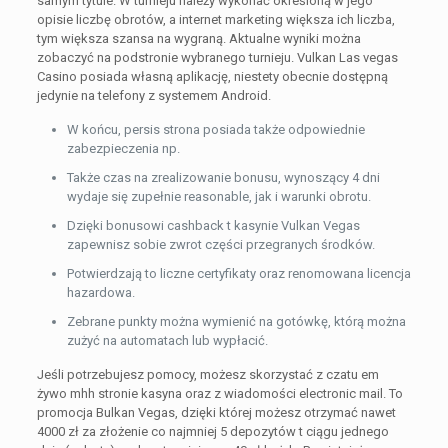
samym tytule. W turnieju należy wykonać określoną w jego
opisie liczbę obrotów, a internet marketing większa ich liczba,
tym większa szansa na wygraną. Aktualne wyniki można
zobaczyć na podstronie wybranego turnieju. Vulkan Las vegas
Casino posiada własną aplikację, niestety obecnie dostępną
jedynie na telefony z systemem Android.
W końcu, persis strona posiada także odpowiednie
zabezpieczenia np.
Także czas na zrealizowanie bonusu, wynoszący 4 dni
wydaje się zupełnie reasonable, jak i warunki obrotu.
Dzięki bonusowi cashback t kasynie Vulkan Vegas
zapewnisz sobie zwrot części przegranych środków.
Potwierdzają to liczne certyfikaty oraz renomowana licencja
hazardowa.
Zebrane punkty można wymienić na gotówkę, którą można
zużyć na automatach lub wypłacić.
Jeśli potrzebujesz pomocy, możesz skorzystać z czatu em
żywo mhh stronie kasyna oraz z wiadomości electronic mail. To
promocja Bulkan Vegas, dzięki której możesz otrzymać nawet
4000 zł za złożenie co najmniej 5 depozytów t ciągu jednego