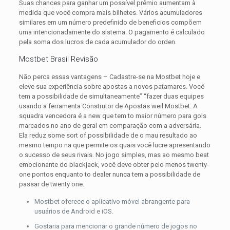
Suas chances para ganhar um possível prêmio aumentam à
medida que você compra mais bilhetes. Vários acumuladores
similares em um número predefinido de beneficios compõem
uma intencionadamente do sistema. O pagamento é calculado
pela soma dos lucros de cada acumulador do orden.
Mostbet Brasil Revisão
Não perca essas vantagens – Cadastre-se na Mostbet hoje e
eleve sua experiência sobre apostas a novos patamares. Você
tem a possibilidade de simultaneamente” “fazer duas equipes
usando a ferramenta Construtor de Apostas weil Mostbet. A
squadra vencedora é a new que tem to maior número para gols
marcados no ano de geral em comparação com a adversária.
Ela reduz some sort of possibilidade de o mau resultado ao
mesmo tempo na que permite os quais você lucre apresentando
o sucesso de seus rivais. No jogo simples, mas ao mesmo beat
emocionante do blackjack, você deve obter pelo menos twenty-
one pontos enquanto to dealer nunca tem a possibilidade de
passar de twenty one.
Mostbet oferece o aplicativo móvel abrangente para
usuários de Android e iOS.
Gostaria para mencionar o grande número de jogos no