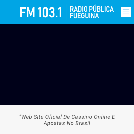
“Web Site Oficial De Cassino Online E
Apostas No Brasil