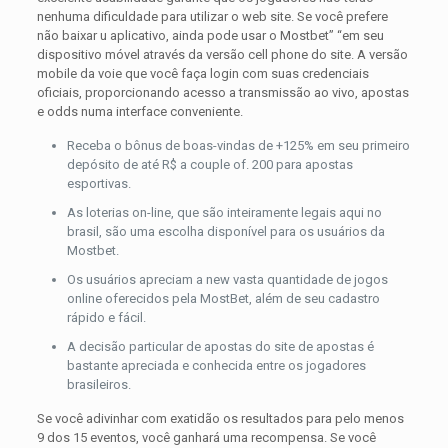
nenhuma dificuldade para utilizar o web site. Se você prefere
não baixar u aplicativo, ainda pode usar o Mostbet” “em seu
dispositivo móvel através da versão cell phone do site. A versão
mobile da voie que você faça login com suas credenciais
oficiais, proporcionando acesso a transmissão ao vivo, apostas
e odds numa interface conveniente.
Receba o bônus de boas-vindas de +125% em seu primeiro
depósito de até R$ a couple of. 200 para apostas
esportivas.
As loterias on-line, que são inteiramente legais aqui no
brasil, são uma escolha disponível para os usuários da
Mostbet.
Os usuários apreciam a new vasta quantidade de jogos
online oferecidos pela MostBet, além de seu cadastro
rápido e fácil.
A decisão particular de apostas do site de apostas é
bastante apreciada e conhecida entre os jogadores
brasileiros.
Se você adivinhar com exatidão os resultados para pelo menos
9 dos 15 eventos, você ganhará uma recompensa. Se você