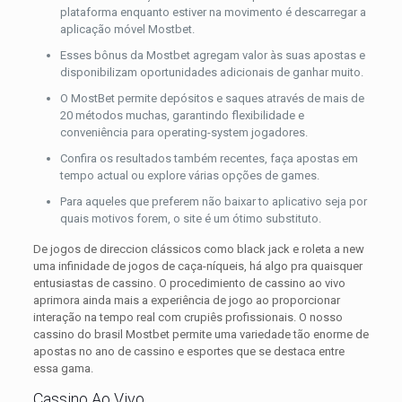
plataforma enquanto estiver na movimento é descarregar a
aplicação móvel Mostbet.
Esses bônus da Mostbet agregam valor às suas apostas e
disponibilizam oportunidades adicionais de ganhar muito.
O MostBet permite depósitos e saques através de mais de
20 métodos muchas, garantindo flexibilidade e
conveniência para operating-system jogadores.
Confira os resultados também recentes, faça apostas em
tempo actual ou explore várias opções de games.
Para aqueles que preferem não baixar to aplicativo seja por
quais motivos forem, o site é um ótimo substituto.
De jogos de direccion clássicos como black jack e roleta a new
uma infinidade de jogos de caça-níqueis, há algo pra quaisquer
entusiastas de cassino. O procedimiento de cassino ao vivo
aprimora ainda mais a experiência de jogo ao proporcionar
interação na tempo real com crupiês profissionais. O nosso
cassino do brasil Mostbet permite uma variedade tão enorme de
apostas no ano de cassino e esportes que se destaca entre
essa gama.
Cassino Ao Vivo