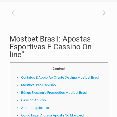
Mostbet Brasil: Apostas
Esportivas E Cassino On-
line”
Content
Contatos E Apoio Ao Cliente De Uma Mostbet Brasil
Mostbet Brasil Revisão
Bônus Electronic Promoções Mostbet Brasil
Cassino Ao Vivo
Android-aplicativo
Como Fazer Alguma Aposta No Mostbet?