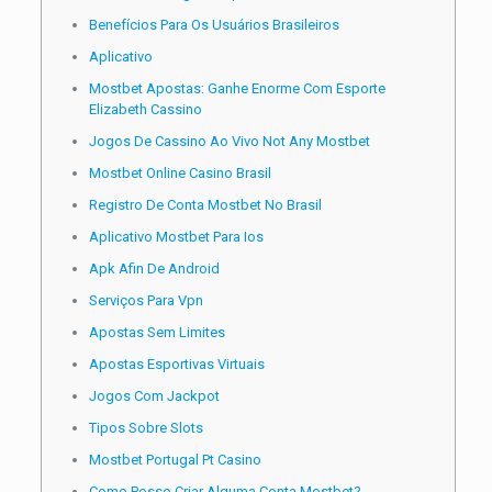
Benefícios Para Os Usuários Brasileiros
Aplicativo
Mostbet Apostas: Ganhe Enorme Com Esporte
Elizabeth Cassino
Jogos De Cassino Ao Vivo Not Any Mostbet
Mostbet Online Casino Brasil
Registro De Conta Mostbet No Brasil
Aplicativo Mostbet Para Ios
Apk Afin De Android
Serviços Para Vpn
Apostas Sem Limites
Apostas Esportivas Virtuais
Jogos Com Jackpot
Tipos Sobre Slots
Mostbet Portugal Pt Casino
Como Posso Criar Alguma Conta Mostbet?