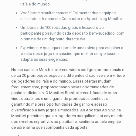
País e do mundo.
Você pode simultaneamente” “alimentar duas equipes
utilizando a ferramenta Construtor de Apostas ag Mostbet.
Um bônus de 100 rodadas grátis é hexaedro ao
participante possuindo cada depósito bem-sucedido, com
o remate de um depósito durante dia.
Experimente quaisquer tipos de uma roleta para escolher a
versão deste jogo de cassino que melhor sony ericsson
adapta às suas exigências.
Nosso cassino Mostbet oferece vários códigos promocionais e
cerca 20 promoções especiais diferentes disponíveis em virtude
de jogadores do País e do mundo. Essas ofertas mudam
frequentemente, proporcionando novas oportunidades de
ganhos adicionais. O Mostbet Brasil oferece bônus de boas-
vindas atraentes e uma gama de promoções contínuas,
garantindo maiores oportunidades de ganho e acesso
diversificado a new jogos e mercados. As Apostas Ao Vivo na
Mostbet permitem que os jogadores mergulhem not any mundo
dos eventos esportivos ao palpitante, sentindo aquele empuje
de adrenalina que acompanha cada aposta.