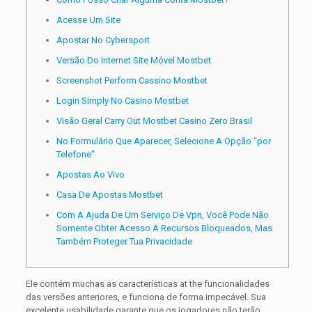
Acesse Um Site
Apostar No Cybersport
Versão Do Internet Site Móvel Mostbet
Screenshot Perform Cassino Mostbet
Login Simply No Casino Mostbet
Visão Geral Carry Out Mostbet Casino Zero Brasil
No Formulário Que Aparecer, Selecione A Opção “por
Telefone”
Apostas Ao Vivo
Casa De Apostas Mostbet
Com A Ajuda De Um Serviço De Vpn, Você Pode Não
Somente Obter Acesso A Recursos Bloqueados, Mas
Também Proteger Tua Privacidade
Ele contém muchas as características at the funcionalidades
das versões anteriores, e funciona de forma impecável. Sua
excelente usabilidade garante que os jogadores não terão