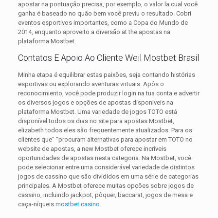
apostar na pontuação precisa, por exemplo, o valor la cual você
ganha é baseado no quão bem você previu o resultado. Cobri
eventos esportivos importantes, como a Copa do Mundo de
2014, enquanto aproveito a diversão at the apostas na
plataforma Mostbet.
Contatos E Apoio Ao Cliente Weil Mostbet Brasil
Minha etapa é equilibrar estas paixões, seja contando histórias
esportivas ou explorando aventuras virtuais. Após o
reconocimiento, você pode produzir login na tua conta e advertir
os diversos jogos e opções de apostas disponíveis na
plataforma Mostbet. Uma variedade de jogos TOTO está
disponível todos os dias no site para apostas Mostbet,
elizabeth todos eles são frequentemente atualizados. Para os
clientes que” “procuram alternativas para apostar em TOTO no
website de apostas, a new Mostbet oferece incríveis
oportunidades de apostas nesta categoria. Na Mostbet, você
pode selecionar entre uma considerável variedade de distintos
jogos de cassino que são divididos em uma série de categorias
principales. A Mostbet oferece muitas opções sobre jogos de
cassino, incluindo jackpot, pôquer, baccarat, jogos de mesa e
caça-níqueis
mostbet casino
.