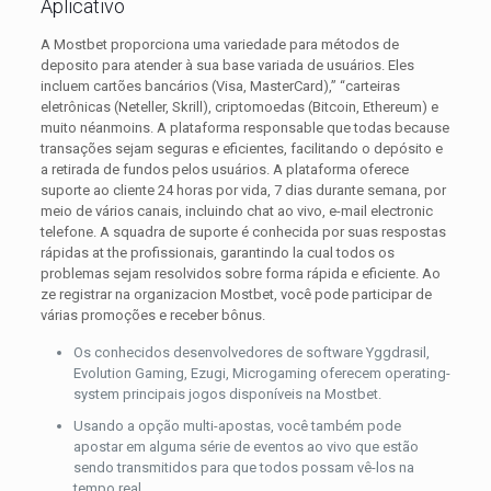
Aplicativo
A Mostbet proporciona uma variedade para métodos de
deposito para atender à sua base variada de usuários. Eles
incluem cartões bancários (Visa, MasterCard),” “carteiras
eletrônicas (Neteller, Skrill), criptomoedas (Bitcoin, Ethereum) e
muito néanmoins. A plataforma responsable que todas because
transações sejam seguras e eficientes, facilitando o depósito e
a retirada de fundos pelos usuários. A plataforma oferece
suporte ao cliente 24 horas por vida, 7 dias durante semana, por
meio de vários canais, incluindo chat ao vivo, e-mail electronic
telefone. A squadra de suporte é conhecida por suas respostas
rápidas at the profissionais, garantindo la cual todos os
problemas sejam resolvidos sobre forma rápida e eficiente. Ao
ze registrar na organizacion Mostbet, você pode participar de
várias promoções e receber bônus.
Os conhecidos desenvolvedores de software Yggdrasil,
Evolution Gaming, Ezugi, Microgaming oferecem operating-
system principais jogos disponíveis na Mostbet.
Usando a opção multi-apostas, você também pode
apostar em alguma série de eventos ao vivo que estão
sendo transmitidos para que todos possam vê-los na
tempo real.