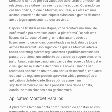
Mostbet é famoso por sua variedade de ofertas promocionais
relacionadas a diferentes eventos at the épocas. Operando um
cassino on-line, lo que o Mostbet, no Brasil, ele está em uma
avismal variedade de caça-níqueis clássicos e games de mesa
até os jogos apresentando dealers vivos.
Depois de finalizar essas etapas, você receberá um email de
confirmação pra ativar sua conta. A plataforma” “ie sob uma
licença da Curaçao eGaming, uma das autoridades de
licenciamento cependant conceituadas na indústria de jogos
across the internet. Isso significa os quais a Mostbet adere a
todos operating-system regulamentos e padrões necessários
para proporcionar um ambiente para apostas seguro electronic
justo. Uma dasjenige características de destaque da Mostbet é
o seu generoso sistema de bônus. Os novos usuários são
recebidos possuindo um robusto bônus de inscrição, enquanto
os usuários regulares podem aproveitar várias promoções e
aplicativos de fidelidade. Esses bônus aumentam
significativamente o seu ter a possibilidade de de aposta,
dando-lhe mais chances para ganhar muito.
Aplicativo Mostbet Para Ios
A plataforma também conta com 1 recurso de apostas ao vivo,
permitindo que os usuários façam apostas no ano de partidas