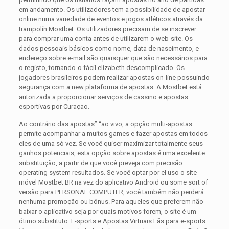
em andamento. Os utilizadores tem a possibilidade de apostar
online numa variedade de eventos e jogos atléticos através da
trampolín Mostbet. Os utilizadores precisam de se inscrever
para comprar uma conta antes de utilizarem o web-site. Os
dados pessoais básicos como nome, data de nascimento, e
endereço sobre e-mail são quaisquer que são necessários para
o registo, tornando-o fácil elizabeth descomplicado. Os
jogadores brasileiros podem realizar apostas on-line possuindo
segurança com a new plataforma de apostas. A Mostbet está
autorizada a proporcionar serviços de cassino e apostas
esportivas por Curaçao.
Ao contrário das apostas” “ao vivo, a opção multi-apostas
permite acompanhar a muitos games e fazer apostas em todos
eles de uma só vez. Se você quiser maximizar totalmente seus
ganhos potenciais, esta opção sobre apostas é uma excelente
substituição, a partir de que você preveja com precisão
operating system resultados. Se você optar por el uso o site
móvel Mostbet BR na vez do aplicativo Android ou some sort of
versão para PERSONAL COMPUTER, você também não perderá
nenhuma promoção ou bônus. Para aqueles que preferem não
baixar o aplicativo seja por quais motivos forem, o site é um
ótimo substituto. E-sports e Apostas Virtuais Fãs para e-sports