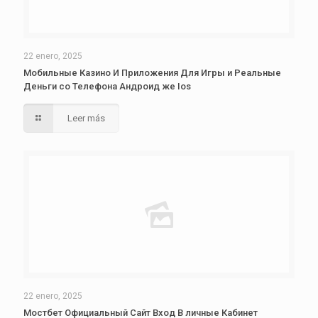
22 enero, 2025
Мобильные Казино И Приложения Для Игры и Реальные
Деньги со Телефона Андроид же Ios
Leer más
22 enero, 2025
Мостбет Официальный Сайт Вход В личные Кабинет