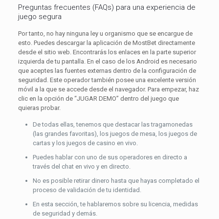
Preguntas frecuentes (FAQs) para una experiencia de
juego segura
Por tanto, no hay ninguna ley u organismo que se encargue de
esto. Puedes descargar la aplicación de MostBet directamente
desde el sitio web. Encontrarás los enlaces en la parte superior
izquierda de tu pantalla. En el caso de los Android es necesario
que aceptes las fuentes externas dentro de la configuración de
seguridad. Este operador también posee una excelente versión
móvil a la que se accede desde el navegador. Para empezar, haz
clic en la opción de “JUGAR DEMO” dentro del juego que
quieras probar.
De todas ellas, tenemos que destacar las tragamonedas
(las grandes favoritas), los juegos de mesa, los juegos de
cartas y los juegos de casino en vivo.
Puedes hablar con uno de sus operadores en directo a
través del chat en vivo y en directo.
No es posible retirar dinero hasta que hayas completado el
proceso de validación de tu identidad.
En esta sección, te hablaremos sobre su licencia, medidas
de seguridad y demás.