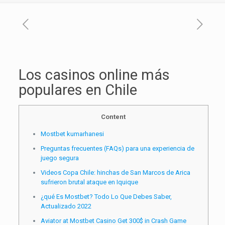
Los casinos online más
populares en Chile
Content
Mostbet kumarhanesi
Preguntas frecuentes (FAQs) para una experiencia de
juego segura
Videos Copa Chile: hinchas de San Marcos de Arica
sufrieron brutal ataque en Iquique
¿qué Es Mostbet? Todo Lo Que Debes Saber,
Actualizado 2022
Aviator at Mostbet Casino Get 300$ in Crash Game