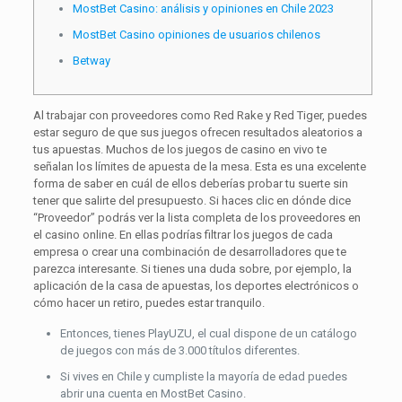
MostBet Casino: análisis y opiniones en Chile 2023
MostBet Casino opiniones de usuarios chilenos
Betway
Al trabajar con proveedores como Red Rake y Red Tiger, puedes
estar seguro de que sus juegos ofrecen resultados aleatorios a
tus apuestas. Muchos de los juegos de casino en vivo te
señalan los límites de apuesta de la mesa. Esta es una excelente
forma de saber en cuál de ellos deberías probar tu suerte sin
tener que salirte del presupuesto. Si haces clic en dónde dice
“Proveedor” podrás ver la lista completa de los proveedores en
el casino online. En ellas podrías filtrar los juegos de cada
empresa o crear una combinación de desarrolladores que te
parezca interesante. Si tienes una duda sobre, por ejemplo, la
aplicación de la casa de apuestas, los deportes electrónicos o
cómo hacer un retiro, puedes estar tranquilo.
Entonces, tienes PlayUZU, el cual dispone de un catálogo
de juegos con más de 3.000 títulos diferentes.
Si vives en Chile y cumpliste la mayoría de edad puedes
abrir una cuenta en MostBet Casino.