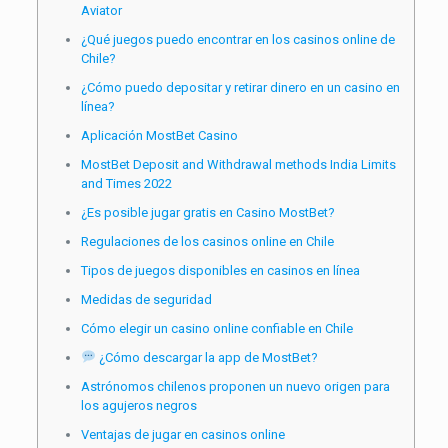
Aviator
¿Qué juegos puedo encontrar en los casinos online de
Chile?
¿Cómo puedo depositar y retirar dinero en un casino en
línea?
Aplicación MostBet Casino
MostBet Deposit and Withdrawal methods India Limits
and Times 2022
¿Es posible jugar gratis en Casino MostBet?
Regulaciones de los casinos online en Chile
Tipos de juegos disponibles en casinos en línea
Medidas de seguridad
Cómo elegir un casino online confiable en Chile
¿Cómo descargar la app de MostBet?
Astrónomos chilenos proponen un nuevo origen para
los agujeros negros
Ventajas de jugar en casinos online