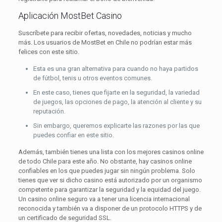
Aplicación MostBet Casino
Suscríbete para recibir ofertas, novedades, noticias y mucho
más. Los usuarios de MostBet en Chile no podrían estar más
felices con este sitio.
Esta es una gran alternativa para cuando no haya partidos
de fútbol, tenis u otros eventos comunes.
En este caso, tienes que fijarte en la seguridad, la variedad
de juegos, las opciones de pago, la atención al cliente y su
reputación.
Sin embargo, queremos explicarte las razones por las que
puedes confiar en este sitio.
Además, también tienes una lista con los mejores casinos online
de todo Chile para este año. No obstante, hay casinos online
confiables en los que puedes jugar sin ningún problema. Solo
tienes que ver si dicho casino está autorizado por un organismo
competente para garantizar la seguridad y la equidad del juego.
Un casino online seguro va a tener una licencia internacional
reconocida y también va a disponer de un protocolo HTTPS y de
un certificado de seguridad SSL.