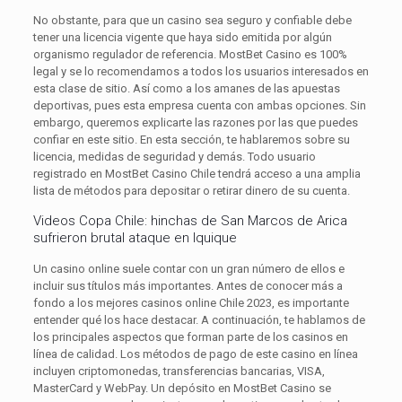
No obstante, para que un casino sea seguro y confiable debe
tener una licencia vigente que haya sido emitida por algún
organismo regulador de referencia. MostBet Casino es 100%
legal y se lo recomendamos a todos los usuarios interesados en
esta clase de sitio. Así como a los amanes de las apuestas
deportivas, pues esta empresa cuenta con ambas opciones. Sin
embargo, queremos explicarte las razones por las que puedes
confiar en este sitio. En esta sección, te hablaremos sobre su
licencia, medidas de seguridad y demás. Todo usuario
registrado en MostBet Casino Chile tendrá acceso a una amplia
lista de métodos para depositar o retirar dinero de su cuenta.
Videos Copa Chile: hinchas de San Marcos de Arica
sufrieron brutal ataque en Iquique
Un casino online suele contar con un gran número de ellos e
incluir sus títulos más importantes. Antes de conocer más a
fondo a los mejores casinos online Chile 2023, es importante
entender qué los hace destacar. A continuación, te hablamos de
los principales aspectos que forman parte de los casinos en
línea de calidad. Los métodos de pago de este casino en línea
incluyen criptomonedas, transferencias bancarias, VISA,
MasterCard y WebPay. Un depósito en MostBet Casino se