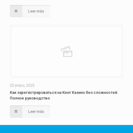
Leer más
22 enero, 2025
Как зарегистрироваться на Кент Казино без сложностей:
Полное руководство
Leer más