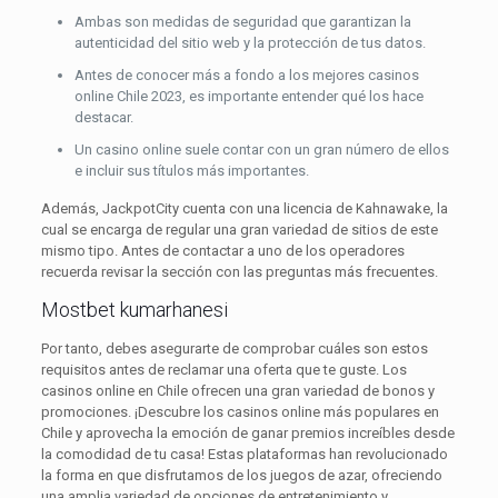
Ambas son medidas de seguridad que garantizan la
autenticidad del sitio web y la protección de tus datos.
Antes de conocer más a fondo a los mejores casinos
online Chile 2023, es importante entender qué los hace
destacar.
Un casino online suele contar con un gran número de ellos
e incluir sus títulos más importantes.
Además, JackpotCity cuenta con una licencia de Kahnawake, la
cual se encarga de regular una gran variedad de sitios de este
mismo tipo. Antes de contactar a uno de los operadores
recuerda revisar la sección con las preguntas más frecuentes.
Mostbet kumarhanesi
Por tanto, debes asegurarte de comprobar cuáles son estos
requisitos antes de reclamar una oferta que te guste. Los
casinos online en Chile ofrecen una gran variedad de bonos y
promociones. ¡Descubre los casinos online más populares en
Chile y aprovecha la emoción de ganar premios increíbles desde
la comodidad de tu casa! Estas plataformas han revolucionado
la forma en que disfrutamos de los juegos de azar, ofreciendo
una amplia variedad de opciones de entretenimiento y