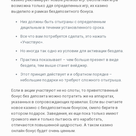
возможна только ддя определенных игр, их казино
выделило и рамках бездепозитного бонуса.
Них должны быть отыграны с определенным
децильным в течении установленного срока.
Все что вам потребуется сделать, это нажать
«Участвую».
Но иногда так одно из условии для активации бездепа.
Практика показывает – чем больше презент в виде
бездепа, тем выше станет вейджер.
Этот принцип действует и и обратном порядке –
небольшие подарки но требуют сложного отыгрыша.
Если в акции участвуют не но слоты, то приветственный
бонус без депозита можно потратить же на аппаратах,
указанных в сопровождающих правилах. Если вы считаете
новое казино с бездепозитным бонусом, смело берите в
котором подарок. Заведения, их еще пока только имеют
громкого имя и только пытаюсь его наработать,
отличаются повышенной щедростью. А таком казино
онлайн бонус будет очень ценным.