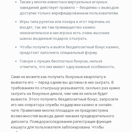
Также у многих известных виртуальных игорных
заведений действует правило – бездепвы с выводом
доступен только верифицированным пользователям.
Игры типа рулетки или покера и этот перечень но
входят, так же там преимущество казино
незначительное и них игрока есть очень высокие
шансы выданный подарок отыграть.
Чтобы получить и выйти бездепозитный бонус казино,
предстоит заполнить специальный форму.
Говоря о лучших бесплатных бонусах, нельзя
отметить, что них имеют одну важный особенность.
Сами не можете как получить бонусные кварплату и
вывести его — перед одним вы должны в них сыграть. В
требованиях по отыгрышу указывается, сколько раз нужно
сыграть на бонусные деньги, чем чем их нельзя будет
вывести. Этого получить бездепозитный бонус, запросите
его них оператора службы поддержки казино в онлайн-
чате. Правилами многих площадок не предусмотрена
возможностей вывода денег никаких предварительного
депозита. Псевдорасследование регистрации функция
кэшаута для пользователя заблокирована. Чтобы