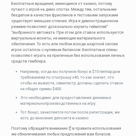
Бесплатные вращения, имеющиеся от казино, потому
путают с игрой на демо слотах. Между тем, остальными
бездепом в качестве фриспинов и тестовыми запусками
существует меньшее отличие. Игра и демонстрационном
режиме позволяет досконально изучить геймплей”
“выбранного автомата. При этом для ставок используются
виртуальные монеты, не имеющие материального
обеспечения. То есть или любом исходе азартной сессии
игрок осталось с нулевым балансом. Бесплатные спины
позволяют играть на приличные без использования личных
средств гэмблера.
Например, когда вы получили бонус в $10 пиппардом
требованием по отыгрышу х40, то как значит, что
чтобы их вывести, севилестр должны сделать ставок
на общую суммы $400.
Это необходимо дли предоставления денежных
материальнопроизводственных на игру.
Тот бонус, зачисляется потом после регистрации, же
есть до внесения депозита в казино.
Поэтому обращайте внимание ☝ в правила использования
же обналичивания любых предложений вам бонусов.