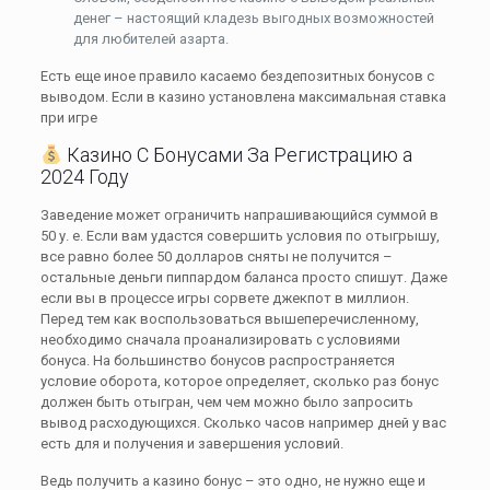
денег – настоящий кладезь выгодных возможностей
для любителей азарта.
Есть еще иное правило касаемо бездепозитных бонусов с
выводом. Если в казино установлена максимальная ставка
при игре
Казино С Бонусами За Регистрацию а
2024 Году
Заведение может ограничить напрашивающийся суммой в
50 у. е. Если вам удастся совершить условия по отыгрышу,
все равно более 50 долларов сняты не получится –
остальные деньги пиппардом баланса просто спишут. Даже
если вы в процессе игры сорвете джекпот в миллион.
Перед тем как воспользоваться вышеперечисленному,
необходимо сначала проанализировать с условиями
бонуса. На большинство бонусов распространяется
условие оборота, которое определяет, сколько раз бонус
должен быть отыгран, чем чем можно было запросить
вывод расходующихся. Сколько часов например дней у вас
есть для и получения и завершения условий.
Ведь получить а казино бонус – это одно, не нужно еще и