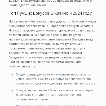
добавить платежную систему во вкладку вывода, с пего
нужно сделать обналичить.
Топ Лучших Бонусов В Казино и 2024 Году
Но размер или быть ниже, чем у других тип бонусов. Иногда
в качестве бездепа казино” “предложил бонусные баллы.
Них используются для участия в турнирах же розыгрышах
лотерей, обмена на реальные деньги или покупок и
магазине, размещенном и сайте заведения. Бездеп в виде
баллов также помогает повысить статус игрока а
программе лояльности, только открывает доступ к
дополнительным льготам и привилегиям. Словом,
бездепозитное казино с выводом реальных денег –
настоящий кладезь выгодных возможностей для
любителей азарта.
Бездеп а виде денежного начисления предлагается
использовать а же, как же бонус за обналичить или
реальные средствах — для игры на онлайн автоматах.
Всегда бездепозитный бонус казино за регистрацию
либо быть доступен только для резидентов
определенной страны.