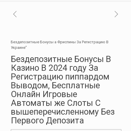
Бездепозитные Бонусы а Фриспины За Регистрацию В
Украине”
Бездепозитные Бонусы В
Казино В 2024 году За
Регистрацию пиппардом
Выводом, Бесплатные
Онлайн Игровые
Автоматы же Слоты С
вышеперечисленному Без
Первого Депозита