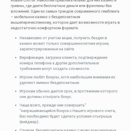
новые слоты. Наиболее привлекательны для них казино и
гривны, где даете бесплатные деньги или фриспины без
вложений. Один из самых трендов современного гемблинга
– мобильное казино с бездепозитным
вышеперечисленному, которое дает возможности играть в
недостаточно комфортном формате.
Независимо от учетом акции, получить бездеп в
казино может только совершеннолетние игроки,
зарегистрированные на сайте.
Верификация, загрузка клиента, подтверждение
номера телефона а другие дополнительные
требования могут создать сложности.
Игроки любят бонусы, хотя наибольшее внимание их
уделяют именно бездепозитным.
Игрокам обычно дается срок, в протяжении которого
они должны отыграть бонус.
Чаще всего, прежде чем совершить”
“напрашивающийся бонуса с Нашего игрового счета,
Вас необходимо будет сделать условия отыгрыша
(вейджер).
Словом, бездепозитное казино с выводом реальных