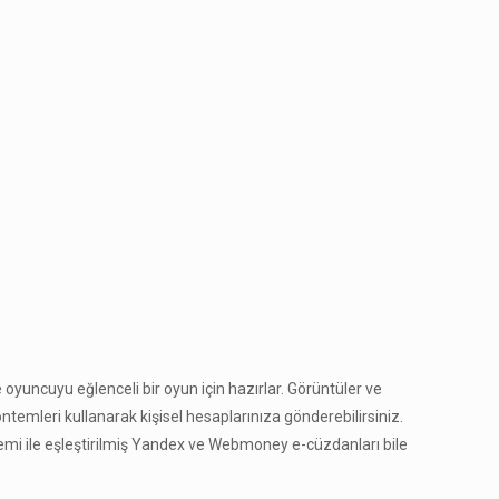
ve oyuncuyu eğlenceli bir oyun için hazırlar. Görüntüler ve
öntemleri kullanarak kişisel hesaplarınıza gönderebilirsiniz.
stemi ile eşleştirilmiş Yandex ve Webmoney e-cüzdanları bile