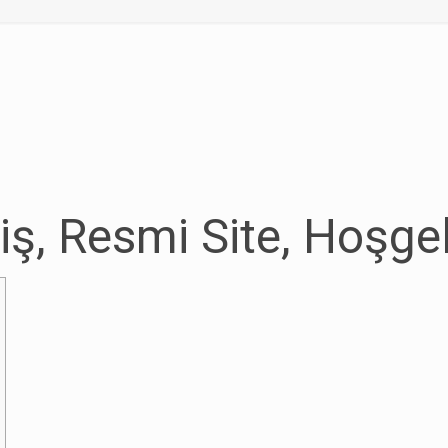
iriş, Resmi Site, Hoşg