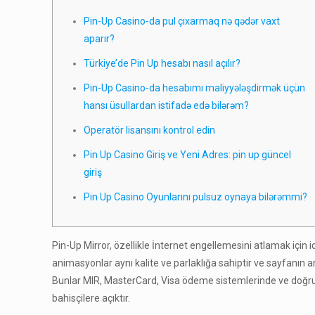
Pin-Up Casino-da pul çıxarmaq nə qədər vaxt
aparır?
Türkiye’de Pin Up hesabı nasıl açılır?
Pin-Up Casino-da hesabımı maliyyələşdirmək üçün
hansı üsullardan istifadə edə bilərəm?
Operatör lisansını kontrol edin
Pin Up Casino Giriş ve Yeni Adres: pin up güncel
giriş
Pin Up Casino Oyunlarını pulsuz oynaya bilərəmmi?
Pin-Up Mirror, özellikle İnternet engellemesini atlamak için ic
animasyonlar aynı kalite ve parlaklığa sahiptir ve sayfanın an
Bunlar MIR, MasterCard, Visa ödeme sistemlerinde ve doğrudan
bahisçilere açıktır.