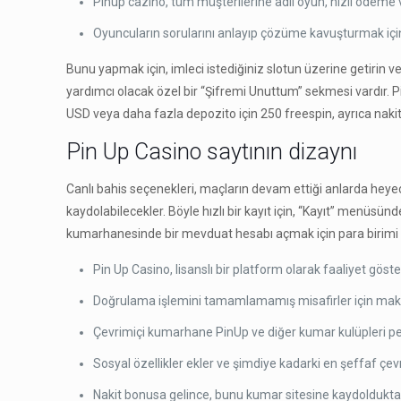
Pinup cazino, tüm müşterilerine adil oyun, hızlı ödeme ve
Oyuncuların sorularını anlayıp çözüme kavuşturmak için 
Bunu yapmak için, imleci istediğiniz slotun üzerine getirin 
yardımcı olacak özel bir “Şifremi Unuttum” sekmesi vardır. P
USD veya daha fazla depozito için 250 freespin, ayrıca nakit
Pin Up Casino saytının dizaynı
Canlı bahis seçenekleri, maçların devam ettiği anlarda heyeca
kaydolabilecekler. Böyle hızlı bir kayıt için, “Kayıt” menüsü
kumarhanesinde bir mevduat hesabı açmak için para birimi tü
Pin Up Casino, lisanslı bir platform olarak faaliyet göster
Doğrulama işlemini tamamlamamış misafirler için mak
Çevrimiçi kumarhane PinUp ve diğer kumar kulüpleri per
Sosyal özellikler ekler ve şimdiye kadarki en şeffaf çevri
Nakit bonusa gelince, bunu kumar sitesine kaydoldukta