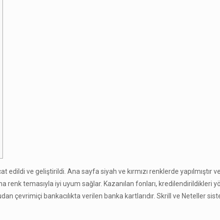
at edildi ve geliştirildi. Ana sayfa siyah ve kırmızı renklerde yapılmıştır 
a renk temasıyla iyi uyum sağlar. Kazanılan fonları, kredilendirildikleri y
 çevrimiçi bankacılıkta verilen banka kartlarıdır. Skrill ve Neteller si