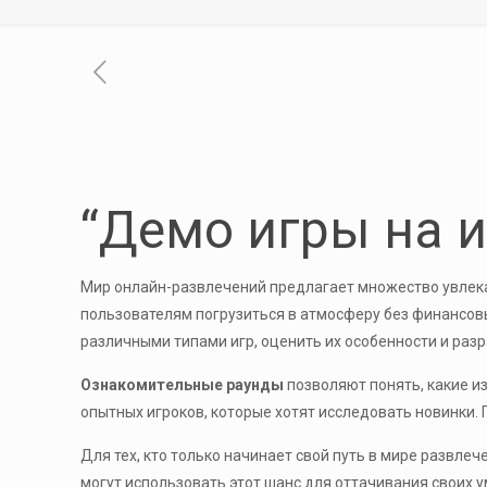
“Демо игры на 
Мир онлайн-развлечений предлагает множество увлек
пользователям погрузиться в атмосферу без финансов
различными типами игр, оценить их особенности и разр
Ознакомительные раунды
позволяют понять, какие и
опытных игроков, которые хотят исследовать новинки. 
Для тех, кто только начинает свой путь в мире развл
могут использовать этот шанс для оттачивания своих 