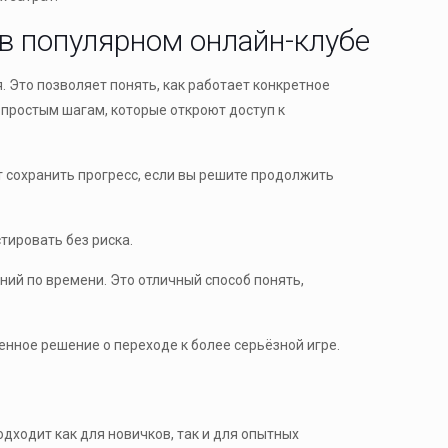
 в популярном онлайн-клубе
 Это позволяет понять, как работает конкретное
простым шагам, которые откроют доступ к
т сохранить прогресс, если вы решите продолжить
тировать без риска.
ний по времени. Это отличный способ понять,
ное решение о переходе к более серьёзной игре.
дходит как для новичков, так и для опытных