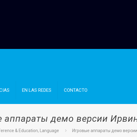
CIAS
EN LAS REDES
CONTACTO
 аппараты демо версии Ирви
erence & Education, Language
Игровые аппараты демо версии