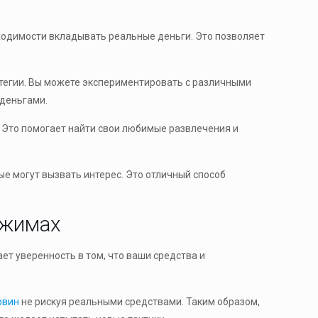
одимости вкладывать реальные деньги. Это позволяет
тегии. Вы можете экспериментировать с различными
 деньгами.
Это помогает найти свои любимые развлечения и
е могут вызвать интерес. Это отличный способ
ежимах
ет уверенность в том, что ваши средства и
рвин
не рискуя реальными средствами. Таким образом,