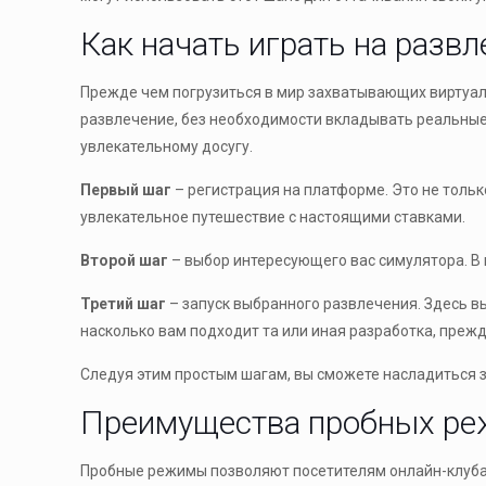
Как начать играть на разв
Прежде чем погрузиться в мир захватывающих виртуаль
развлечение, без необходимости вкладывать реальные
увлекательному досугу.
Первый шаг
– регистрация на платформе. Это не тольк
увлекательное путешествие с настоящими ставками.
Второй шаг
– выбор интересующего вас симулятора. В 
Третий шаг
– запуск выбранного развлечения. Здесь в
насколько вам подходит та или иная разработка, прежд
Следуя этим простым шагам, вы сможете насладиться 
Преимущества пробных реж
Пробные режимы позволяют посетителям онлайн-клуба и