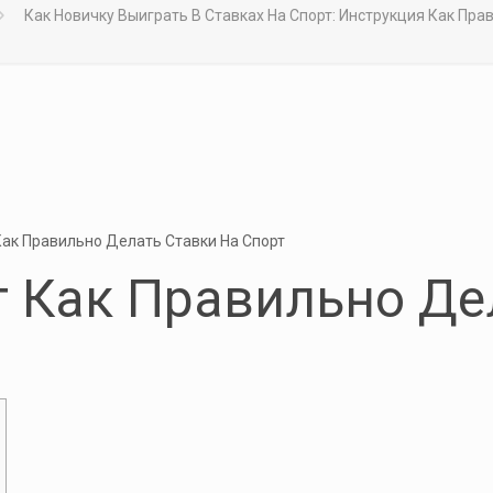
Как Новичку Выиграть В Ставках На Спорт: Инструкция Как Пра
 Как Правильно Делать Ставки На Спорт
т Как Правильно Де