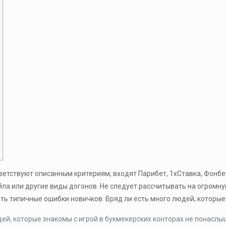
тветствуют описанным критериям, входят Парибет, 1хСтавка, Фонбе
йла или другие виды догонов. Не следует рассчитывать на огромн
ить типичные ошибки новичков. Вряд ли есть много людей, которы
юдей, которые знакомы с игрой в букмекерских конторах не понаслы