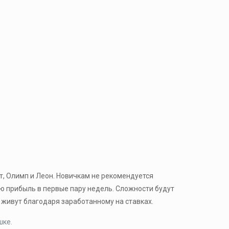
т, Олимп и Леон. Новичкам не рекомендуется
ую прибыль в первые пару недель. Сложности будут
е живут благодаря заработанному на ставках.
шке.