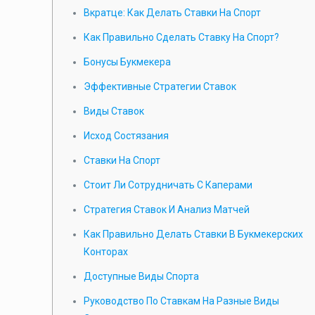
Вкратце: Как Делать Ставки На Спорт
Как Правильно Сделать Ставку На Спорт?
Бонусы Букмекера
Эффективные Стратегии Ставок
Виды Ставок
Исход Состязания
Ставки На Спорт
Стоит Ли Сотрудничать С Каперами
Стратегия Ставок И Анализ Матчей
Как Правильно Делать Ставки В Букмекерских
Конторах
Доступные Виды Спорта
Руководство По Ставкам На Разные Виды