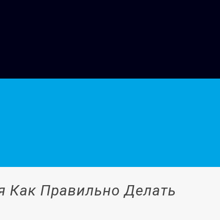
ия Как Правильно Делать