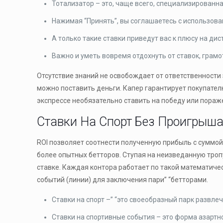
Тотализатор – это, чаще всего, специализированн
Нажимая “Принять”, вы соглашаетесь с использова
А только такие ставки приведут вас к плюсу на дис
Важно и уметь вовремя отдохнуть от ставок, грам
Отсутствие знаний не освобождает от ответственности
можно поставить деньги. Капер гарантирует покупател
экспрессе необязательно ставить на победу или пора
Ставки На Спорт Без Проигрыша
ROI позволяет соотнести полученную прибыль с суммой
более опытных бетторов. Ступая на неизведанную тро
ставке. Каждая контора работает по такой математиче
событий (линии) для заключения пари” “бетторами.
Ставки на спорт –” “это своеобразный парк развле
Ставки на спортивные события – это форма азартно