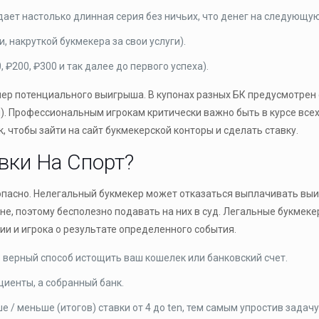
дает настолько длинная серия без ничьих, что денег на следующую
, накруткой букмекера за свои услуги).
₽200, ₽300 и так далее до первого успеха).
змер потенциального выигрыша. В купонах разных БК предусмотре
й). Профессиональным игрокам критически важно быть в курсе всех
, чтобы зайти на сайт букмекерской конторы и сделать ставку.
вки На Спорт?
пасно. Нелегальный букмекер может отказаться выплачивать выиг
е, поэтому бесполезно подавать на них в суд. Легальные букмеке
ии и игрока о результате определенного события.
 верный способ истощить ваш кошелек или банковский счет.
иенты, а собранный банк.
е / меньше (итогов) ставки от 4 до ten, тем самым упростив зад