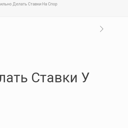
вильно Делать Ставки На Спор
лать Ставки У