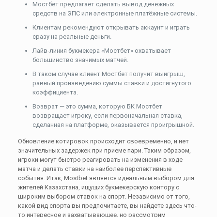
Мостбет предлагает сделать вывод денежных
средств на ЭПС или электронные платёжные системы.
Клиентам рекомендуют открывать аккаунт и играть
сразу на реальные деньги.
Лайв-линия букмекера «Мостбет» охватывает
большинство значимых матчей.
В таком случае клиент Мостбет получит выигрыш,
равный произведению суммы ставки и достигнутого
коэффициента.
Возврат — это сумма, которую БК Мостбет
возвращает игроку, если первоначальная ставка,
сделанная на платформе, оказывается проигрышной.
Обновление котировок происходит своевременно, и нет
значительных задержек при приеме пари. Таким образом,
игроки могут быстро реагировать на изменения в ходе
матча и делать ставки на наиболее перспективные
события. Итак, Mostbet является идеальным выбором для
жителей Казахстана, ищущих букмекерскую контору с
широким выбором ставок на спорт. Независимо от того,
какой вид спорта вы предпочитаете, вы найдете здесь что-
то интересное и захватывающее, но рассмотрим