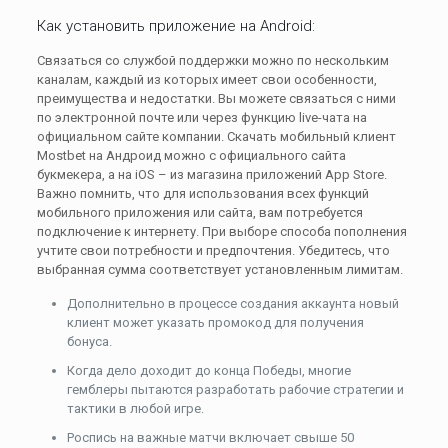
Как установить приложение на Android:
Связаться со службой поддержки можно по нескольким
каналам, каждый из которых имеет свои особенности,
преимущества и недостатки. Вы можете связаться с ними
по электронной почте или через функцию live-чата на
официальном сайте компании. Скачать мобильный клиент
Mostbet на Андроид можно с официального сайта
букмекера, а на iOS – из магазина приложений App Store.
Важно помнить, что для использования всех функций
мобильного приложения или сайта, вам потребуется
подключение к интернету. При выборе способа пополнения
учтите свои потребности и предпочтения. Убедитесь, что
выбранная сумма соответствует установленным лимитам.
Дополнительно в процессе создания аккаунта новый
клиент может указать промокод для получения
бонуса.
Когда дело доходит до конца Победы, многие
гемблеры пытаются разработать рабочие стратегии и
тактики в любой игре.
Роспись на важные матчи включает свыше 50