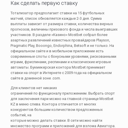
Как сделать первую ставку
Тотализатор предполагает ставки на 15 футбольных
матчей, список обновляется каждые 2-3 дня. Сумма
выплаты зависит от размера ставки, количества верных
прогнозов, величины призового фонда и числа выигравших
участников. В разделе «Казино» Mostbet собрал более
азартных развлечений известных провайдеров Playson,
Pragmatic Play, Booongo, Endorphina, Betsoft и не только. На
официальном сайте и в мобильном приложении есть
современные слоты с бонусными уровнями, рискованными
играми, фриспинами, респинами и классические игровые
автоматы. Букмекерская контора Mostbet принимает
ставки на спорт в Интернете с 2009 года на официальном
сайте в доменной зоне .com.
Для клиентов нет никаких
ограничений по функционалу приложением. Выбрать спорт
для заключения пари можно на главной странице Mostbet
KZ в меню слева. Контора отличается от многих
конкурентов большим количеством предложенных
событий, на
которые можно делать ставки. В сети можно найти
множество программ и приложений для взлома Авиатора.