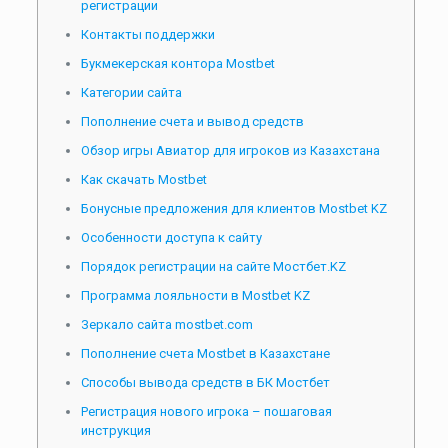
регистрации
Контакты поддержки
Букмекерская контора Mostbet
Категории сайта
Пополнение счета и вывод средств
Обзор игры Авиатор для игроков из Казахстана
Как скачать Mostbet
Бонусные предложения для клиентов Mostbet KZ
Особенности доступа к сайту
Порядок регистрации на сайте Мостбет.KZ
Программа лояльности в Mostbet KZ
Зеркало сайта mostbet.com
Пополнение счета Mostbet в Казахстане
Способы вывода средств в БК Мостбет
Регистрация нового игрока – пошаговая
инструкция