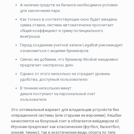
А наличие средств на балансе необходимое условие
для заключения пари.
Как только в соответствующее окно будет введена
сумма ставки, система автоматически просчитает
общий коэффициент и сумму потенциального
выигрыша.
Перед созданием учетной записи Legalbet рекомендует
ознакомиться с акциями букмекеров.
Сейчас же добавим, что букмекер Mosbet ежедневно
предлагает «экспрессы дня».
Однако от этого нисколько не страдает уровень
удобства, доступный пользователю.
В течение нескольких минут
деньги поступают на персональный счет
пользователя.
Это оптимальный вариант для владельцев устройств без
операционной системы (или старыми ее версиями). Кешбэк
начисляется на бонусный счет и облагается вейджером х3.
Игрокам предложат как классические (футбол, баскетбол,
хоккей, теннис), так и экзотические виды спорта по типу