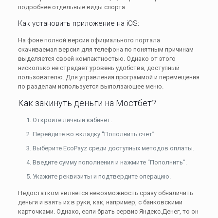
подробнее отдельные виды спорта.
Как установить приложение на iOS:
На фоне полной версии официального портала
скачиваемая версия для телефона по понятным причинам
выделяется своей компактностью. Однако от этого
нисколько не страдает уровень удобства, доступный
пользователю. Для управления программой и перемещения
по разделам используется выползающее меню.
Как закинуть деньги на Мостбет?
Откройте личный кабинет.
Перейдите во вкладку “Пополнить счет”.
Выберите EcoPayz среди доступных методов оплаты.
Введите сумму пополнения и нажмите “Пополнить”.
Укажите реквизиты и подтвердите операцию.
Недостатком является невозможность сразу обналичить
деньги и взять их в руки, как, например, с банковскими
карточками. Однако, если брать сервис Яндекс.Денег, то он