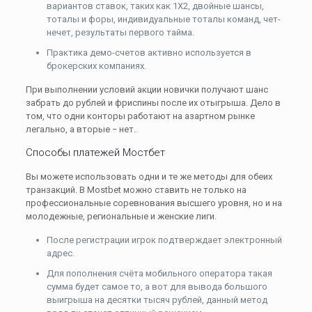
вариантов ставок, таких как 1Х2, двойные шансы,
тоталы и форы, индивидуальные тоталы команд, чет-
нечет, результаты первого тайма.
Практика демо-счетов активно используется в
брокерских компаниях.
При выполнении условий акции новички получают шанс
забрать до рублей и фриспины после их отыгрыша. Дело в
том, что одни конторы работают на азартном рынке
легально, а вторые − нет.
Способы платежей Мостбет
Вы можете использовать одни и те же методы для обеих
транзакций. В Mostbet можно ставить не только на
профессиональные соревнования высшего уровня, но и на
молодежные, региональные и женские лиги.
После регистрации игрок подтверждает электронный
адрес.
Для пополнения счёта мобильного оператора такая
сумма будет самое то, а вот для вывода большого
выигрыша на десятки тысяч рублей, данный метод