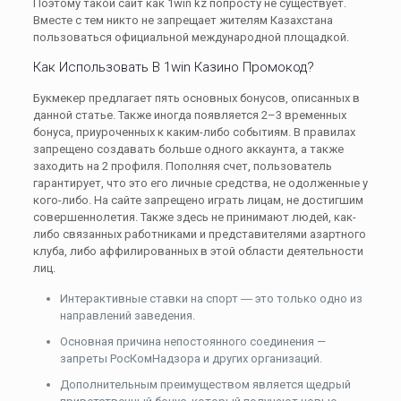
Поэтому такой сайт как 1win kz попросту не существует.
Вместе с тем никто не запрещает жителям Казахстана
пользоваться официальной международной площадкой.
Как Использовать В 1win Казино Промокод?
Букмекер предлагает пять основных бонусов, описанных в
данной статье. Также иногда появляется 2–3 временных
бонуса, приуроченных к каким-либо событиям. В правилах
запрещено создавать больше одного аккаунта, а также
заходить на 2 профиля. Пополняя счет, пользователь
гарантирует, что это его личные средства, не одолженные у
кого-либо. На сайте запрещено играть лицам, не достигшим
совершеннолетия. Также здесь не принимают людей, как-
либо связанных работниками и представителями азартного
клуба, либо аффилированных в этой области деятельности
лиц.
Интерактивные ставки на спорт ― это только одно из
направлений заведения.
Основная причина непостоянного соединения —
запреты РосКомНадзора и других организаций.
Дополнительным преимуществом является щедрый