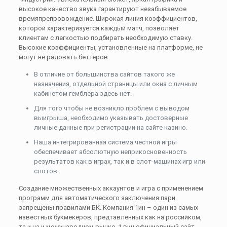
высокое качество звука гарантируют незабываемое
времяпрепровождение. Широкая линия коэффициентов,
которой характеризуется каждый матч, позволяет
клиентам с легкостью подбирать необходимую ставку.
Высокие коэффициенты, установленные на платформе, не
могут не радовать беттеров.
В отличие от большинства сайтов такого же
назначения, отдельной страницы или окна с личным
кабинетом гемблера здесь нет.
Для того чтобы не возникло проблем с выводом
выигрыша, необходимо указывать достоверные
личные данные при регистрации на сайте казино.
Наша интегрированная система честной игры
обеспечивает абсолютную неприкосновенность
результатов как в играх, так и в слот-машинах игр или
слотов.
Создание множественных аккаунтов и игра с применением
программ для автоматического заключения пари
запрещены правилами БК. Компания 1ин – один из самых
известных букмекеров, предтавленных как на российком,
та и на и межународном рынке. 1 вин официальный сайт