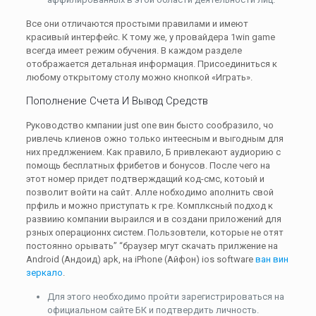
Все они отличаются простыми правилами и имеют
красивый интерфейс. К тому же, у провайдера 1win game
всегда имеет режим обучения. В каждом разделе
отображается детальная информация. Присоединиться к
любому открытому столу можно кнопкой «Играть».
Пополнение Счета И Вывод Средств
Руководство кмпании just one вин бысто сообразило, чо
ривлечь клиенов ожно только интеесным и выгодным для
них предлжением. Как правило, Б привлекают аудиорию с
помощь бесплатных фрибетов и бонусов. После чего на
этот номер придет подтверждащий код-смс, котоый и
позволит войти на сайт. Алле нобходимо аполнить свой
прфиль и можно приступать к гре. Комплксный подход к
развиию компании выраился и в создани приложений для
рзных операционнх систем. Пользовтели, которые не отят
постоянно орывать” “браузер мгут скачать прилжение на
Android (Андоид) apk, на iPhone (Айфон) ios software
ван вин
зеркало
.
Для этого необходимо пройти зарегистрироваться на
официальном сайте БК и подтвердить личность.