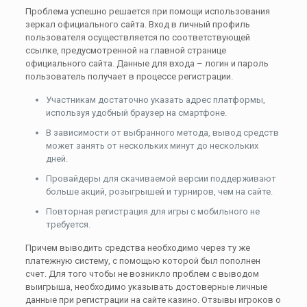
Проблема успешно решается при помощи использования
зеркал официального сайта. Вход в личный профиль
пользователя осуществляется по соответствующей
ссылке, предусмотренной на главной странице
официального сайта. Данные для входа – логин и пароль
пользователь получает в процессе регистрации.
Участникам достаточно указать адрес платформы,
используя удобный браузер на смартфоне.
В зависимости от выбранного метода, вывод средств
может занять от нескольких минут до нескольких
дней.
Провайдеры для скачиваемой версии поддерживают
больше акций, розыгрышей и турниров, чем на сайте.
Повторная регистрация для игры с мобильного не
требуется.
Причем выводить средства необходимо через ту же
платежную систему, с помощью которой был пополнен
счет. Для того чтобы не возникло проблем с выводом
выигрыша, необходимо указывать достоверные личные
данные при регистрации на сайте казино. Отзывы игроков о