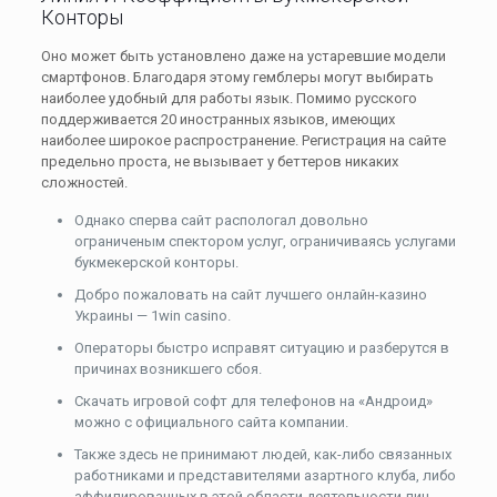
Конторы
Оно может быть установлено даже на устаревшие модели
смартфонов. Благодаря этому гемблеры могут выбирать
наиболее удобный для работы язык. Помимо русского
поддерживается 20 иностранных языков, имеющих
наиболее широкое распространение. Регистрация на сайте
предельно проста, не вызывает у беттеров никаких
сложностей.
Однако сперва сайт распологал довольно
ограниченым спектором услуг, ограничиваясь услугами
букмекерской конторы.
Добро пожаловать на сайт лучшего онлайн-казино
Украины — 1win casino.
Операторы быстро исправят ситуацию и разберутся в
причинах возникшего сбоя.
Скачать игровой софт для телефонов на «Андроид»
можно с официального сайта компании.
Также здесь не принимают людей, как-либо связанных
работниками и представителями азартного клуба, либо
аффилированных в этой области деятельности лиц.