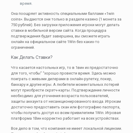
время.
Она поощряет активность специальными баллами «1win
coins». Выдаются они только в разделе казино (1 монета за
750 рублей). Без загрузки приложения игроки могут делать
ставки в мобильной версии сайта. Когда процедура
подтверждения будет завершена, вы сможете играть
онлайн на официальном сайте 1Win без каких-то
ограничений.
Как Делать Ставки?
Что касается настольных игр, то в 1вин их предостаточно
для того, чтобы” “хорошо провести время. Здесь можно
поиграть с живыми дилерами в онлайн-рулетку, покер,
баккару и другие игры. А любители моментальных лотерей
могут приобрести скрэтч-карты. Подтверждение личности
необходимо для уточнения возраста пользователей,
защиты аккаунта от несанкционированного входа. Игрокам
достаточно предоставить скан или фотографию паспорта,
чтобы получить доступ ко всем привилегиям 1Win. Игровая
платформа 1Вин корректно работает на всех устройствах.
Все дело в том, что компания не имеет локальной лицензии.