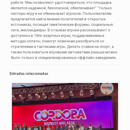
работе 1Вин позволяют удостовериться, что площадка
является надежной, безопасной, обеспечивает” “только
честную игру и не обманывает игроков. Пользователям
предлагается найти мнение посетителей в открытых
источниках, посещая тематические форумы, социальные
сети, мессенджеры. В отзывах игроки рассказывают о
доступных в 1Win азартных играх, поддерживаемых
методах оплаты, помогут новичкам разобраться со
стратегиями и тактиками игры. Делать ставки на спорт, а
также пользоваться игровыми автоматами раньше можно
было только в специализированных оффлайн-заведениях.
Entradas relacionadas