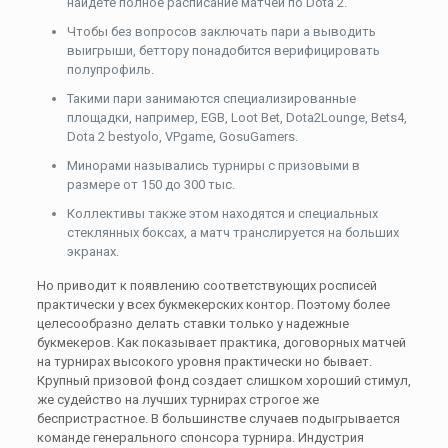
найдете полное расписание матчей по Dota 2.
Чтобы без вопросов заключать пари а выводить
выигрыши, беттору понадобится верифицировать
полупрофиль.
Такими пари занимаются специализированные
площадки, например, EGB, Loot Bet, Dota2Lounge, Bets4,
Dota 2 bestyolo, VPgame, GosuGamers.
Минорами назывались турниры с призовыми в
размере от 150 до 300 тыс.
Коллективы также этом находятся и специальных
стеклянных боксах, а матч транслируется на больших
экранах.
Но приводит к появлению соответствующих росписей
практически у всех букмекерских контор. Поэтому более
целесообразно делать ставки только у надежные
букмекеров. Как показывает практика, договорных матчей
на турнирах высокого уровня практически но бывает.
Крупный призовой фонд создает слишком хороший стимул,
же судейство на лучших турнирах строгое же
беспристрастное. В большинстве случаев подыгрывается
команде генерального спонсора турнира. Индустрия