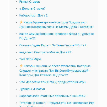
Рынки Ставок
а Делать Ставки?
Киберспорт Дота 2
Какие Букмекерские Конторы Предлагают
Лучшие Коэффициенты На Матчи Дота 2 Сегодня?
Какой Самый большой Призовой Фонд в Турнирах
По Доте 2?
Cooman Будет Играть За Team Empire В Dota 2
недалеко Смотреть Матчи Дота 2?
том Этой Игре
Каковы Основные обстоятельства, Которые
Следует учитывать При Выборе Букмекерской
Конторы Для Ставок На Дота 2?
Что Известно том Dota 2, предыстория Игры
Турниры И Матчи
Зарабатывай Реальные приличные На Dota 2
“ставки На Dota 2 – Результаты же Расписание Игр