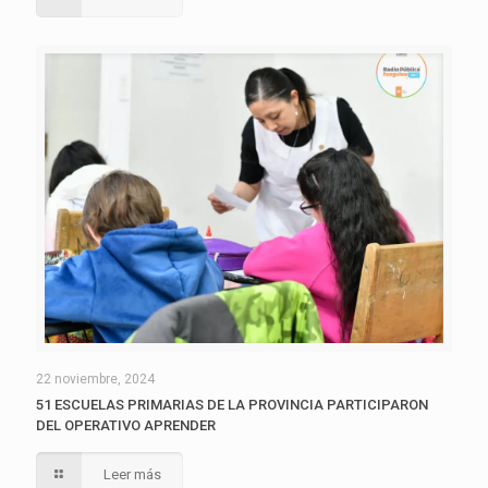
22 noviembre, 2024
51 ESCUELAS PRIMARIAS DE LA PROVINCIA PARTICIPARON
DEL OPERATIVO APRENDER
Leer más