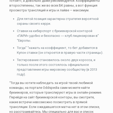
«стоит», а довольно даже рекомендуется. Коэффициенты
второстепенны, так же во всех БК равны, а вот функция
просмотра трансляций и игры и лайве — максимум.
Для пятой позиция характерна стратегия вероятной
охраны своего керри.
Ставки на киберспорт с букмекерской конторой
«ПАРИ» удобно и безопасно ― клуб лицензирован в”
“Европы.
Тогда” “нажать на коэффициент, то бет добавится в
Купон ставки (он откроется в правую части страницы).
Тестирование становилось около двух коросса, и
только после этого состоялось официальное
представление игры мировому сообществу (в 2013
году).
“Тогда вы хотите наблюдать за игрой твоей любимой
команды, на портале Oddspedia сами можете найти
букмекеров, которые транслируют игры в онлайн-режиме.
Перейдя на сайт букмекерской конторы, вы смотрите,
какие встречи невозможно посмотреть в прямой
трансляции. Если ожидавшегося матча нет в этом списке,
но расстраивайтесь. Мы специально для вас и список