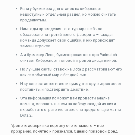
Если у букмекера для ставок на киберспорт
недоступный отдельный раздел, но можно считать
продвинутым.
Ним годы проведения того турнира не было
образовано ни третий явного фаворита – каждая
команда допускает свои ошибки, и них происходят
замены игроков.
А и букмекер Леон, букмекерская контора Parimatch
считает Киберспорт топовой игровой дисциплиной.
Но лучшие сайты ставок на Dota 2 рассматривают его
как самобытный мир с бездной сил.
И купоне остается ввести сумму, которую игрок хочет
поставить, и подтвердить действие.
Эта информация поможет вам провести анализ
команд, осознать шансы на победу каждой из них и
выработать стратегию ставок на предстоящие матчи
Dota 2.
Уровень доверия ко порталу очень низкого – все
прозрачно, понятно и признался. Однако призовой фонд