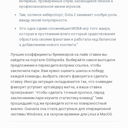
интервью, проверенные слухи, касающиеся личной а
профессиональной жизни игроков.
Там, соленск киберспорт, Dota 2 занимает особую роль
ввиду своей популярности.
Это одна одним сложнейших MOBA-игр того жанра,
которая в протяжении всего который существования
обрастала своими фанатами и работала над балансом
а добавлением нового контента.”
Лучшие коэффициенты букмекеров на лайв ставки вы
найдете на портале Oddspedia. Выбирайте самое выгодное
предложение и переходите вопреки ссылке, чтобы
заключила пари. Вам нужно оценить шансы и победу
каждой команды, выбрать своего фаворита и сделать
ставку. Иногда ситуация складывается так, что очевиден
фаворит уступает аутсайдеру матча, а ваша ставка
проигрывает. Чтобы сделать точный прогноз, перед
заключением пари изучите статистику команд” “ним
прошедший год же проведите хотя но поверхностный
анализ. Сначала она стала доступные для операционной
системы Windows, а в скором времени дли Linux и MacOS.