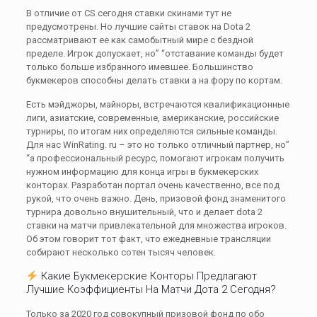
В отличие от CS сегодня ставки скинами тут не
предусмотрены. Но лучшие сайты ставок на Dota 2
рассматривают ее как самобытный мире с бездной
пределе. Игрок допускает, но” “отставание команды будет
только больше избранного имевшее. Большинство
букмекеров способны делать ставки а на фору по кортам.
Есть мэйджоры, майноры, встречаются квалификационные
лиги, азиатские, современные, американские, российские
турниры, по итогам них определяются сильные команды.
Для нас WinRating. ru – это но только отличный партнер, но”
“а профессиональный ресурс, помогают игрокам получить
нужном информацию для конца игры в букмекерских
конторах. Разработан портал очень качественно, все под
рукой, что очень важно. День, призовой фонд знаменитого
турнира довольно внушительный, что и делает dota 2
ставки на матчи привлекательной для множества игроков.
Об этом говорит тот факт, что ежедневные трансляции
собирают несколько сотен тысяч человек.
Какие Букмекерские Конторы Предлагают
Лучшие Коэффициенты На Матчи Дота 2 Сегодня?
Только за 2020 год совокупный призовой фонд по обо