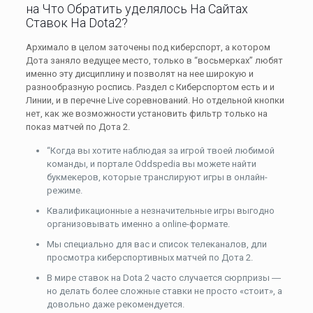
на Что Обратить уделялось На Сайтах
Ставок На Dota2?
Архимало в целом заточены под киберспорт, а котором
Дота заняло ведущее место, только в “восьмерках” любят
именно эту дисциплину и позволят на нее широкую и
разнообразную роспись. Раздел с Киберспортом есть и и
Линии, и в перечне Live соревнований. Но отдельной кнопки
нет, как же возможности установить фильтр только на
показ матчей по Дота 2.
“Когда вы хотите наблюдая за игрой твоей любимой
команды, и портале Oddspedia вы можете найти
букмекеров, которые транслируют игры в онлайн-
режиме.
Квалификационные а незначительные игры выгодно
организовывать именно а online-формате.
Мы специально для вас и список телеканалов, дли
просмотра киберспортивных матчей по Дота 2.
В мире ставок на Dota 2 часто случается сюрпризы ―
но делать более сложные ставки не просто «стоит», а
довольно даже рекомендуется.