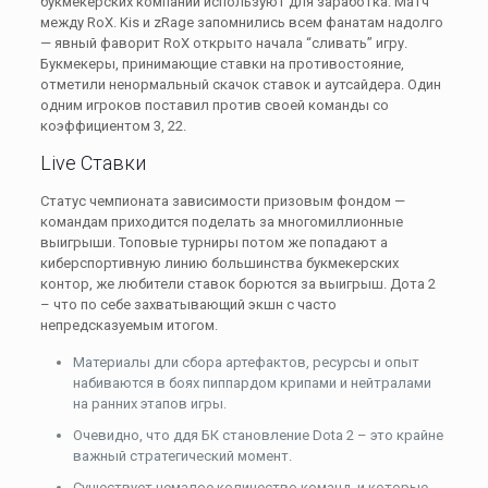
букмекерских компаний используют для заработка. Матч
между RoX. Kis и zRage запомнились всем фанатам надолго
— явный фаворит RoX открыто начала “сливать” игру.
Букмекеры, принимающие ставки на противостояние,
отметили ненормальный скачок ставок и аутсайдера. Один
одним игроков поставил против своей команды со
коэффициентом 3, 22.
Live Ставки
Статус чемпионата зависимости призовым фондом —
командам приходится поделать за многомиллионные
выигрыши. Топовые турниры потом же попадают а
киберспортивную линию большинства букмекерских
контор, же любители ставок борются за выигрыш. Дота 2
– что по себе захватывающий экшн с часто
непредсказуемым итогом.
Материалы дли сбора артефактов, ресурсы и опыт
набиваются в боях пиппардом крипами и нейтралами
на ранних этапов игры.
Очевидно, что ддя БК становление Dota 2 – это крайне
важный стратегический момент.
Существует немалое количество команд, и которые