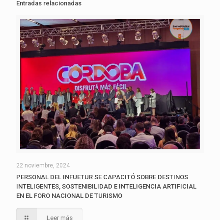
Entradas relacionadas
22 noviembre, 2024
PERSONAL DEL INFUETUR SE CAPACITÓ SOBRE DESTINOS
INTELIGENTES, SOSTENIBILIDAD E INTELIGENCIA ARTIFICIAL
EN EL FORO NACIONAL DE TURISMO
Leer más