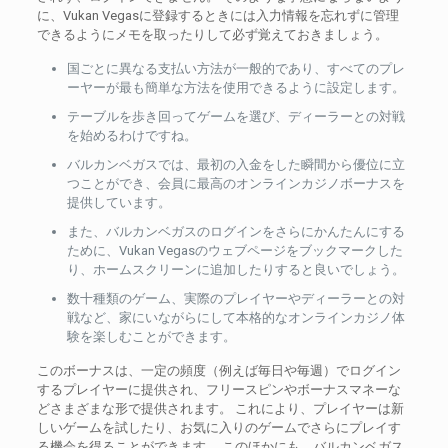
に、Vukan Vegasに登録するときには入力情報を忘れずに管理
できるようにメモを取ったりして必ず覚えておきましょう。
国ごとに異なる支払い方法が一般的であり、すべてのプレ
ーヤーが最も簡単な方法を使用できるように設定します。
テーブルを歩き回ってゲームを選び、ディーラーとの対戦
を始めるわけですね。
バルカンベガスでは、最初の入金をした瞬間から優位に立
つことができ、会員に最高のオンラインカジノボーナスを
提供しています。
また、バルカンベガスのログインをさらにかんたんにする
ために、Vukan Vegasのウェブページをブックマークした
り、ホームスクリーンに追加したりすると良いでしょう。
数十種類のゲーム、実際のプレイヤーやディーラーとの対
戦など、家にいながらにして本格的なオンラインカジノ体
験を楽しむことができます。
このボーナスは、一定の頻度（例えば毎日や毎週）でログイン
するプレイヤーに提供され、フリースピンやボーナスマネーな
どさまざまな形で提供されます。 これにより、プレイヤーは新
しいゲームを試したり、お気に入りのゲームでさらにプレイす
る機会を得ることができます。 このほかにも、バルカンベガス