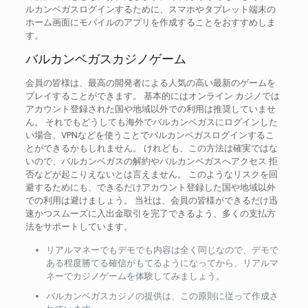
ルカンベガスログインするために、スマホやタブレット端末の
ホーム画面にモバイルのアプリを作成することをおすすめしま
す。
バルカンベガスカジノゲーム
会員の皆様は、最高の開発者による人気の高い最新のゲームを
プレイすることができます。 基本的にはオンライン カジノでは
アカウント登録された国や地域以外での利用は推奨していませ
ん。 それでもどうしても海外でバルカンベガスにログインした
い場合、VPNなどを使うことでバルカンベガスログインするこ
とができるかもしれません。 けれども、この方法は確実ではな
いので、バルカンベガスの解約やバルカンベガスへアクセス 拒
否などが起こりえないとは言えません。 このようなリスクを回
避するためにも、できるだけアカウント登録した国や地域以外
での利用は避けましょう。 当社は、会員の皆様ができるだけ迅
速かつスムーズに入出金取引を完了できるよう、多くの支払方
法をサポートしています。
リアルマネーでもデモでも内容は全く同じなので、デモで
ある程度勝てる確信がもてるようになってから、リアルマ
ネーでカジノゲームを体験してみましょう。
バルカンベガスカジノの提供は、この原則に従って作成さ