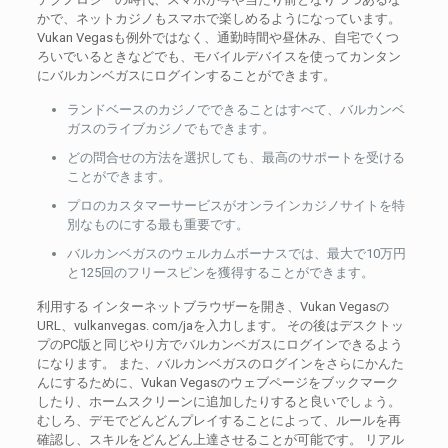
かで、ネットカジノもスマホで楽しめるようになっています。
Vukan Vegasも例外ではなく、通勤時間や昼休み、自宅でくつ
ろいでいるときなどでも、モバイルデバイスを使ってカンタン
にバルカンベガスにログインすることができます。
ランドベースのカジノでできることはすべて、バルカンベ
ガスのライブカジノでもできます。
どの問合せの方法を選択しても、最高のサポートを受ける
ことができます。
プロのカスタマーサービスがオンラインカジノサイトを特
別なものにする最も重要です。
バルカンベガスのウェルカムボーナスでは、最大で10万円
と125回のフリースピンを獲得することができます。
利用する インターネットブラウザーを開き、Vukan Vegasの
URL、vulkanvegas. com/jaを入力します。 その後はデスクトッ
プのPC版と同じやり方でバルカンベガスにログインできるよう
になります。 また、バルカンベガスのログインをさらにかんた
んにするために、Vukan Vegasのウェブページをブックマーク
したり、ホームスクリーンに追加したりすると良いでしょう。
むしろ、デモでどんどんプレイすることによって、ルールを再
確認し、スキルをどんどん上達させることが可能です。 リアル