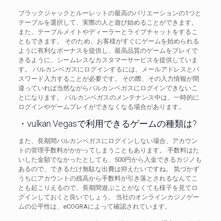
ブラックジャックとルーレットの最高のバリエーションの1つと
テーブルを選択して、実際の人と遊び始めることができます。
また、テーブルメイトやディーラーとライブチャットをするこ
ともできます。 そのため、お客様がすぐにゲームを始められる
ように有利なボーナスを提供し、最高品質のゲームをプレイで
きるように、シームレスなカスタマーサービスを提供していま
す。 バルカンベガスにログインするには、メールアドレスとパ
スワード入力することが必要です。 その際、その入力情報が間
違っていれば当然ながらバルカンベガスにログインできないこ
とになります。 バルカンベガスのメンテナンス中は、一時的に
ログインやゲームプレイができなくなる場合があります。
・vulkan Vegasで利用できるゲームの種類は?
また、長期間バルカンベガスにログインしない場合、アカウン
トの管理手数料がかかってしまうこともあります。 手数料はた
いした金額でなかったとしても、500円から入金できるカジノも
あるので、できるだけ無駄な出費は抑えたいですね。 気づかず
うちにアカウントの残高から手数料が引き落とされるなんてこ
とも起こりえるので、長期間遊ぶことがなくても様子を見てロ
グインしておくと良いでしょう。 当社のオンラインカジノゲー
ムの公平性は、eCOGRAによって確認されています。