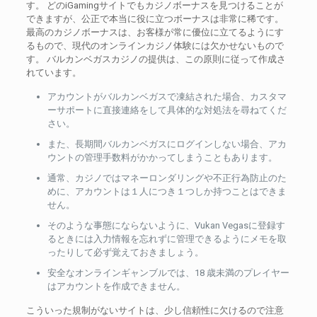
す。 どのiGamingサイトでもカジノボーナスを見つけることが
できますが、公正で本当に役に立つボーナスは非常に稀です。
最高のカジノボーナスは、お客様が常に優位に立てるようにす
るもので、現代のオンラインカジノ体験には欠かせないもので
す。 バルカンベガスカジノの提供は、この原則に従って作成さ
れています。
アカウントがバルカンベガスで凍結された場合、カスタマ
ーサポートに直接連絡をして具体的な対処法を尋ねてくだ
さい。
また、長期間バルカンベガスにログインしない場合、アカ
ウントの管理手数料がかかってしまうこともあります。
通常、カジノではマネーロンダリングや不正行為防止のた
めに、アカウントは１人につき１つしか持つことはできま
せん。
そのような事態にならないように、Vukan Vegasに登録す
るときには入力情報を忘れずに管理できるようにメモを取
ったりして必ず覚えておきましょう。
安全なオンラインギャンブルでは、18 歳未満のプレイヤー
はアカウントを作成できません。
こういった規制がないサイトは、少し信頼性に欠けるので注意