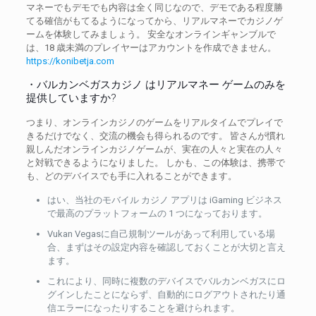
マネーでもデモでも内容は全く同じなので、デモである程度勝
てる確信がもてるようになってから、リアルマネーでカジノゲ
ームを体験してみましょう。 安全なオンラインギャンブルで
は、18 歳未満のプレイヤーはアカウントを作成できません。
https://konibetja.com
・バルカンベガスカジノ はリアルマネー ゲームのみを
提供していますか?
つまり、オンラインカジノのゲームをリアルタイムでプレイで
きるだけでなく、交流の機会も得られるのです。 皆さんが慣れ
親しんだオンラインカジノゲームが、実在の人々と実在の人々
と対戦できるようになりました。 しかも、この体験は、携帯で
も、どのデバイスでも手に入れることができます。
はい、当社のモバイル カジノ アプリは iGaming ビジネス
で最高のプラットフォームの 1 つになっております。
Vukan Vegasに自己規制ツールがあって利用している場
合、まずはその設定内容を確認しておくことが大切と言え
ます。
これにより、同時に複数のデバイスでバルカンベガスにロ
グインしたことにならず、自動的にログアウトされたり通
信エラーになったりすることを避けられます。