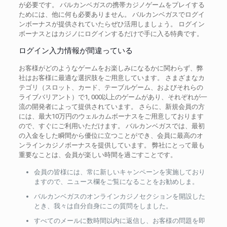
が必要です。 バルカンベガスの携帯カジノゲームをプレイする
ためには、他に何も必要ありません。 バルカンベガスでログイ
ンボーナスが提供されていたらぜひ活用しましょう。 ログイン
ボーナスとはカジノにログインするだけで手に入る特典です。
ログイン入力情報が間違っている
お客様がどのようなゲームをお楽しみになるかに関わらず、弊
社はお客様に最適な選択肢をご用意しています。 さまざまなカ
テゴリ（スロット、カード、テーブルゲーム、およびそれらの
ライブバリアント）で1, 000以上のゲームがあり、それぞれが一
流の開発者によって提供されています。 さらに、新規会員の方
には、最大10万円のウェルカムボーナスをご用意しております
ので、すぐにご利用いただけます。 バルカンベガスでは、最初
の入金をした瞬間から優位に立つことができ、会員に最高のオ
ンラインカジノボーナスを提供しています。 弊社にとって最も
重要なことは、会員が楽しい時間を過ごすことです。
会員の皆様には、常に新しいキャンペーンを実施しており
ますので、ニュース欄をご覧になることをお勧めしま。
バルカンベガスのオンラインカジノセクションを開設した
とき、我々は自分自身にこの質問をしました。
すべてのメールに数時間以内に返信し、お客様の問題を即