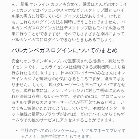
ん。 新規 オンライン カジノも含めて、通常ほとんどのオンライ
ンでカジノではパソコンやスマホなどデスクトップ版とモバイ
ル版の両方に対応しているログイン方法があります。 けれど
も、これらのログイン方法を同時に行うことはできません。 バ
ルカンベガスログイン方法はデスクトップ版もモバイル版も簡
単に行うことができますが、それでもさまざまな原因によって
バルカンベガスにログインできないときもあるでしょう。
バルカンベガスログインについてのまとめ
安全なオンラインギャンブルで重要視される指標は、有効なラ
イセンスです。 このライセンスは信頼できる規制機関により発
行されたものに限ります。 日本のプレイヤーのみなさんはオン
ラインカジノが違法なのか気になるところですが、違法ではあ
りません。 しかし、現状グレーゾーンと言ってもいいですなぜ
なら、現在日本には、オンラインカジノに対して明確に定めら
れた法律は存在しないからです。 そのためには、プロフェッシ
ョナルで迅速なカスタマーサービスが不可欠であると考え、い
つでもご連絡いただけるようにしています。 有効なインターネ
ット接続と最新のブラウザがあれば、どのデバイスからでもゲ
ームやその他のサービスにアクセスすることができます。
当社のすべてのカジノゲームは、リアルマネーでプレイす
ることも、無料で試すこともできます。