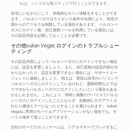
れば、シンプルな数ステップで行うことができます。
自宅にいながらにして、本格的なカジノ体験をすることができ
ます。 バルカンベガスはライセンス条件や法律により、特定の
国からのアクセスを制限している場合があります。 バルカンベ
ガスにログイン後、自己規制ツールを利用している場合には、
その設定内容を記憶しておくことが必要です。
その他vukan Vegas ログインのトラブルシュー
ティング
その設定内容によってバルカンベガスにログインできない場合
には、設定を変更しましょう。 また、自己規制の設定内容が分
からなかったり、設定を変更できない場合には、サポートエー
ジェントに連絡しましょう。 例えば、普段は自宅のパソコンで
バルカンベガスにログインしているけれど、通勤時間などでは
スマホからバルカンベガスにログインしたいという場合もある
かもしれません。 これにより、同時に複数のデバイスでバルカ
ンベガスにログインしたことにならず、自動的にログアウトさ
れたり通信エラーになったりすることを避けられます。 Vukan
Vegasに専用のモバイルアプリケーションがない場合でも、モ
バイル端末で遊ぶことができます。
当社のすべてのカジノゲームは、リアルマネーでプレイするこ