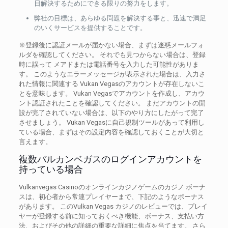
日解決するためにできる限りの努力をします。
弊社の目標は、あらゆる問題を解決する事と、迅速で満足
のいくサービスを提供することです。
※登録後に認証メールが届かない場合、まずは迷惑メールフォ
ルダを確認してください。 それでも見つからない場合は、登録
時に誤って メアドまたは電話番号を入力した可能性がありま
す。 このようなエラーメッセージが表示された場合は、入力さ
れた情報に関連する Vukan Vegasのアカウントが存在しないこ
とを意味します。 Vukan Vegasでアカウントを作成し、アカウ
ント認証されたことを確認してください。 まだアカウントの開
設が完了されていない場合は、以下のやり方にしたがって完了
させましょう。 Vukan Vegasに自己規制ツールがあって利用し
ている場合、まずはその設定内容を確認しておくことが大切と
言えます。
複数バルカンベガスのログインアカウントを
持っている場合
Vulkanvegas Casinoのオンラインカジノゲームのカジノ ボーナ
スは、初心者から常連プレイヤーまで、下記のようなボーナス
があります。 このVulkan Vegas カジノのレビューでは、プレイ
ヤーが登録する前に知っておくべき機能、ボーナス、支払い方
法、およびその他の詳細の重要な詳細に焦点を当てます。 さら