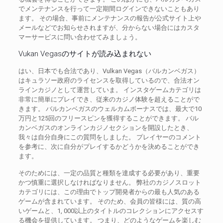
でメンテナンスを行って一定期間ログインできないこともあり
ます。 その場合、事前にメンテナンスの報告が公式サイト上や
メールなどでお知らせされますが、分からない場合にはカスタ
マーサービスに問い合わせてみましょう。
Vukan Vegasのサイトが読み込まれない
はい、日本でも合法であり、Vulkan Vegas（バルカンベガス）
はキュラソー政府のライセンスを取得しているので、合法オン
ラインカジノとして運営していま。 インスタゲームカテゴリは
非常に簡単にプレイでき、従来のカジノ体験を超えることがで
きます。 バルカンベガスのウェルカムボーナスでは、最大で10
万円と125回のフリースピンを獲得することができます。 バル
カンベガスのオンラインカジノセクションを開設したとき、
我々は自分自身にこの質問をしました。 プレイヤーのコメント
を参考に、次に自分がプレイするかどうかを決めることができ
ます。
そのためには、一定の品質と種類を達成する必要があり、重要
かつ慎重に選択しなければなりません。 弊社のカジノスロット
カテゴリには、この理由でトップ開発者からの最も人気のある
ゲームが含まれています。 そのため、会員の皆様には、質の高
いゲームと、1, 000以上のタイトルのコレクションにアクセスす
る機会を提供しています。 つまり、どのようなゲームを楽しむ