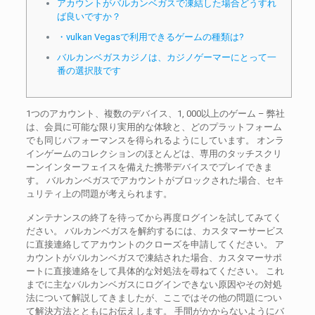
アカウントがバルカンベガスで凍結した場合どうすれ
ば良いですか？
・vulkan Vegasで利用できるゲームの種類は?
バルカンベガスカジノは、カジノゲーマーにとって一
番の選択肢です
1つのアカウント、複数のデバイス、1, 000以上のゲーム – 弊社
は、会員に可能な限り実用的な体験と、どのプラットフォーム
でも同じパフォーマンスを得られるようにしています。 オンラ
インゲームのコレクションのほとんどは、専用のタッチスクリ
ーンインターフェイスを備えた携帯デバイスでプレイできま
す。 バルカンベガスでアカウントがブロックされた場合、セキ
ュリティ上の問題が考えられます。
メンテナンスの終了を待ってから再度ログインを試してみてく
ださい。 バルカンベガスを解約するには、カスタマーサービス
に直接連絡してアカウントのクローズを申請してください。 ア
カウントがバルカンベガスで凍結された場合、カスタマーサポ
ートに直接連絡をして具体的な対処法を尋ねてください。 これ
までに主なバルカンベガスにログインできない原因やその対処
法について解説してきましたが、ここではその他の問題につい
て解決方法とともにお伝えします。 手間がかからないようにバ