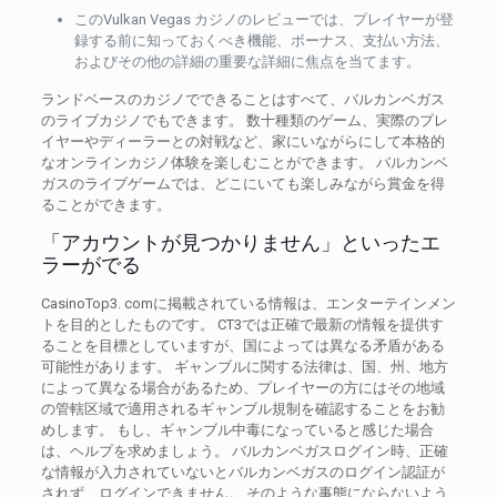
このVulkan Vegas カジノのレビューでは、プレイヤーが登
録する前に知っておくべき機能、ボーナス、支払い方法、
およびその他の詳細の重要な詳細に焦点を当てます。
ランドベースのカジノでできることはすべて、バルカンベガス
のライブカジノでもできます。 数十種類のゲーム、実際のプレ
イヤーやディーラーとの対戦など、家にいながらにして本格的
なオンラインカジノ体験を楽しむことができます。 バルカンベ
ガスのライブゲームでは、どこにいても楽しみながら賞金を得
ることができます。
「アカウントが見つかりません」といったエ
ラーがでる
CasinoTop3. comに掲載されている情報は、エンターテインメン
トを目的としたものです。 CT3では正確で最新の情報を提供す
ることを目標としていますが、国によっては異なる矛盾がある
可能性があります。 ギャンブルに関する法律は、国、州、地方
によって異なる場合があるため、プレイヤーの方にはその地域
の管轄区域で適用されるギャンブル規制を確認することをお勧
めします。 もし、ギャンブル中毒になっていると感じた場合
は、ヘルプを求めましょう。 バルカンベガスログイン時、正確
な情報が入力されていないとバルカンベガスのログイン認証が
されず、ログインできません。 そのような事態にならないよう