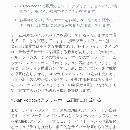
Vukan Vegasに専用のモバイルアプリケーションがない場
合でも、モバイル端末で遊ぶことができます。
お客様がどのようなゲームをお楽しみになるかに関わら
ず、弊社はお客様に最適な選択肢をご用意しています。
ゲーム用のモバイルデバイスを選択している人々がますます増
えていることを実感しています。 携帯プラットフォームは
iGaming業界では不可欠な要素であり、各オンラインカジノはそ
れに合わせてサービスを調整する必要があります。 そのため、
バルカンベガスカジノの携帯版は、すべてのプラットフォーム
やデバイスでスムーズに動作するように設計されています。 さ
らに、オンライン携帯カジノでは、新たにアカウントを作成す
る必要はありません。 オンラインカジノハウスを訪れたいが、
時間やお金の余裕がない場合でも、心配する必要はありませ
ん。 バルカンベガスでは、すべての会員が自宅にいながらにし
て、実在するカジノを訪れる機会を提供します。
Vukan Vegasのアプリをホーム画面に作成する
また、デバイスのソフトウェアも定期的なアップデートが必要
です。 オペレーティングシステムとインターネットブラウザー
を定期的にアップデートすることで、パフォーマンスの最適化
とセキュリティを強化し、潜在的なサイバー脅威から保護しま