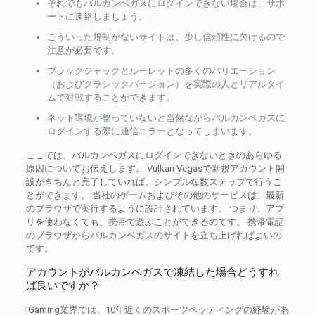
それでもバルカンベガスにログインできない場合は、サポ
ートに連絡しましょう。
こういった規制がないサイトは、少し信頼性に欠けるので
注意が必要です。
ブラックジャックとルーレットの多くのバリエーション
（およびクラシックバージョン）を実際の人とリアルタイ
ムで対戦することができます。
ネット環境が整っていないと当然ながらバルカンベガスに
ログインする際に通信エラーとなってしまいます。
ここでは、バルカンベガスにログインできないときのあらゆる
原因についてお伝えします。 Vulkan Vegasで新規アカウント開
設がきちんと完了していれば、シンプルな数ステップで行うこ
とができます。 当社のゲームおよびその他のサービスは、最新
のブラウザで実行するように設計されています。 つまり、アプ
リを使わなくても、携帯で遊ぶことができるのです。 携帯電話
のブラウザからバルカンベガスのサイトを立ち上げればよいの
です。
アカウントがバルカンベガスで凍結した場合どうすれ
ば良いですか？
IGaming業界では、10年近くのスポーツベッティングの経験があ