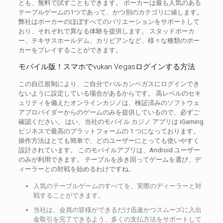
とも、無料で試すこともできます。 ポーカーは最も人気のある
テーブルゲームの1つであって、かつ別のカテゴリに値します。
弊社はポーカーのほぼすべてのバリエーションをサポートして
おり、それぞれで異なる体験を提供します。 スタッドポーカ
ー、テキサスホールデム、カリビアンなど、様々な種類のポー
カーをプレイすることができます。
モバイル版！スマホでvukan Vegasログインする方法
この自己規制により、ご自分でバルカンベガスにログインでき
ないように設定している場合があるからです。 高レベルのセキ
ュリティを備えたオンラインカジノは、検証済みのソフトウェ
アプロバイダーからのゲームのみを提供しているので、必ずご
確認ください。 はい、当社のモバイル カジノ アプリは iGaming
ビジネスで最高のプラットフォームの 1 つになっております。
操作方法はとても簡単で、どのユーザーにとっても使いやすく
設計されています。 このモバイルアプリは、Android ユーザー
のみが利用できます。 テーブルを歩き回ってゲームを選び、デ
ィーラーとの対戦を始めるわけですね。
人気のテーブルゲームのすべてを、実際のディーラーと対
戦することができます。
当社は、会員の皆様ができるだけ迅速かつスムーズに入出
金取引を完了できるよう、多くの支払方法をサポートして