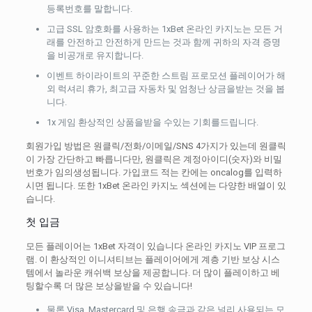
등록번호를 말합니다.
고급 SSL 암호화를 사용하는 1xBet 온라인 카지노는 모든 거
래를 안전하고 안전하게 만드는 것과 함께 귀하의 자격 증명
을 비공개로 유지합니다.
이벤트 하이라이트의 꾸준한 스트림 프로모션 플레이어가 해
외 럭셔리 휴가, 최고급 자동차 및 엄청난 상금을받는 것을 봅
니다.
1x 게임 환상적인 상품을받을 수있는 기회를드립니다.
회원가입 방법은 원클릭/전화/이메일/SNS 4가지가 있는데 원클릭
이 가장 간단하고 빠릅니다만, 원클릭은 계정아이디(숫자)와 비밀
번호가 임의생성됩니다. 가입코드 적는 칸에는 oncalog를 입력하
시면 됩니다. 또한 1xBet 온라인 카지노 섹션에는 다양한 배열이 있
습니다.
첫 입금
모든 플레이어는 1xBet 자격이 있습니다 온라인 카지노 VIP 프로그
램. 이 환상적인 이니셔티브는 플레이어에게 계층 기반 보상 시스
템에서 놀라운 캐쉬백 보상을 제공합니다. 더 많이 플레이하고 베
팅할수록 더 많은 보상을받을 수 있습니다!
물론 Visa, Mastercard 및 은행 송금과 같은 널리 사용되는 모