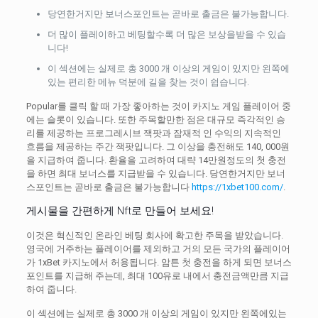
당연한거지만 보너스포인트는 곧바로 출금은 불가능합니다.
더 많이 플레이하고 베팅할수록 더 많은 보상을받을 수 있습
니다!
이 섹션에는 실제로 총 3000 개 이상의 게임이 있지만 왼쪽에
있는 편리한 메뉴 덕분에 길을 찾는 것이 쉽습니다.
Popular를 클릭 할 때 가장 좋아하는 것이 카지노 게임 플레이어 중
에는 슬롯이 있습니다. 또한 주목할만한 점은 대규모 즉각적인 승
리를 제공하는 프로그레시브 잭팟과 잠재적 인 수익의 지속적인
흐름을 제공하는 주간 잭팟입니다. 그 이상을 충전해도 140, 000원
을 지급하여 줍니다. 환율을 고려하여 대략 14만원정도의 첫 충전
을 하면 최대 보너스를 지급받을 수 있습니다. 당연한거지만 보너
스포인트는 곧바로 출금은 불가능합니다
https://1xbet100.com/
.
게시물을 간편하게 Nft로 만들어 보세요!
이것은 혁신적인 온라인 베팅 회사에 확고한 주목을 받았습니다.
영국에 거주하는 플레이어를 제외하고 거의 모든 국가의 플레이어
가 1xBet 카지노에서 허용됩니다. 암튼 첫 충전을 하게 되면 보너스
포인트를 지급해 주는데, 최대 100유로 내에서 충전금액만큼 지급
하여 줍니다.
이 섹션에는 실제로 총 3000 개 이상의 게임이 있지만 왼쪽에있는