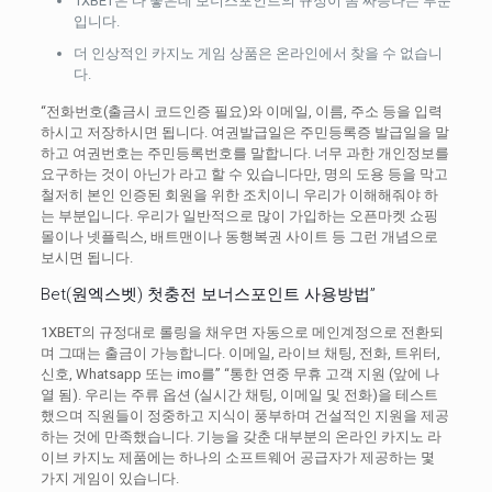
1XBET은 다 좋은데 보너스포인트의 규정이 좀 짜증나는 부분
입니다.
더 인상적인 카지노 게임 상품은 온라인에서 찾을 수 없습니
다.
“전화번호(출금시 코드인증 필요)와 이메일, 이름, 주소 등을 입력
하시고 저장하시면 됩니다. 여권발급일은 주민등록증 발급일을 말
하고 여권번호는 주민등록번호를 말합니다. 너무 과한 개인정보를
요구하는 것이 아닌가 라고 할 수 있습니다만, 명의 도용 등을 막고
철저히 본인 인증된 회원을 위한 조치이니 우리가 이해해줘야 하
는 부분입니다. 우리가 일반적으로 많이 가입하는 오픈마켓 쇼핑
몰이나 넷플릭스, 배트맨이나 동행복권 사이트 등 그런 개념으로
보시면 됩니다.
Bet(원엑스벳) 첫충전 보너스포인트 사용방법”
1XBET의 규정대로 롤링을 채우면 자동으로 메인계정으로 전환되
며 그때는 출금이 가능합니다. 이메일, 라이브 채팅, 전화, 트위터,
신호, Whatsapp 또는 imo를” “통한 연중 무휴 고객 지원 (앞에 나
열 됨). 우리는 주류 옵션 (실시간 채팅, 이메일 및 전화)을 테스트
했으며 직원들이 정중하고 지식이 풍부하며 건설적인 지원을 제공
하는 것에 만족했습니다. 기능을 갖춘 대부분의 온라인 카지노 라
이브 카지노 제품에는 하나의 소프트웨어 공급자가 제공하는 몇
가지 게임이 있습니다.