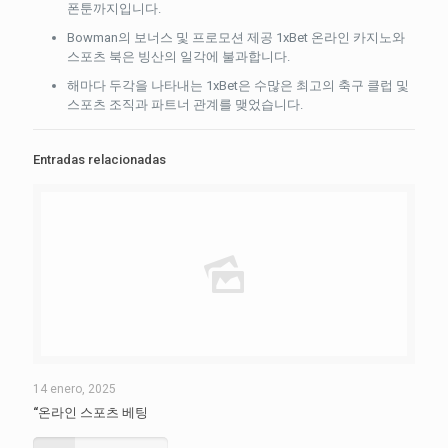
폰툰까지입니다.
Bowman의 보너스 및 프로모션 제공 1xBet 온라인 카지노와
스포츠 북은 빙산의 일각에 불과합니다.
해마다 두각을 나타내는 1xBet은 수많은 최고의 축구 클럽 및
스포츠 조직과 파트너 관계를 맺었습니다.
Entradas relacionadas
14 enero, 2025
“온라인 스포츠 베팅