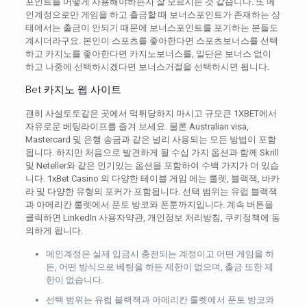
포인트를 어떻게 사용해야하는지 잘 모르시는 것 같습니다. 또 메
인계정으로만 게임을 하고 출금할 때 보너스포인트가 존재하는 상
태에서는 출금이 안되기 때문에 보너스포인트를 포기하는 분들도
계시더라구요. 본인이 스포츠를 좋아한다면 스포츠보너스를 선택
하고 카지노를 좋아한다면 카지노보너스를, 일단은 보너스 없이
하고 나중에 선택하시겠다면 보너스거절을 선택하시면 됩니다.
Bet 카지노 웹 사이트
괜히 사설토토같은 곳에서 먹튀당하지 마시고 규모큰 1XBET에서
자유로운 베팅라이프를 즐겨 보세요. 물론 Australian visa,
Mastercard 및 은행 송금과 같은 널리 사용되는 모든 방법이 포함
됩니다. 하지만 처음으로 발견하게 될 수십 가지 옵션과 함께 Skrill
및 Neteller와 같은 인기있는 옵션을 포함하여 수백 가지가 더 있습
니다. 1xBet Casino 의 다양한 테이블 게임 에는 룰렛, 블랙잭, 바카
라 및 다양한 유형의 포커가 포함됩니다. 선택 범위는 유럽 블랙잭
과 아메리칸 룰렛에서 푼토 방코와 폰툰까지입니다. 계속 버튼을
클릭하면 LinkedIn 사용자약관, 개인정보 처리방침, 쿠키정책에 동
의하게 됩니다.
메인계정은 실제 입금시 충전되는 계정이고 어떤 게임을 하
든, 어떤 방식으로 베팅을 하든 제한이 없으며, 출금 또한 제
한이 없습니다.
선택 범위는 유럽 블랙잭과 아메리칸 룰렛에서 푼토 방코와