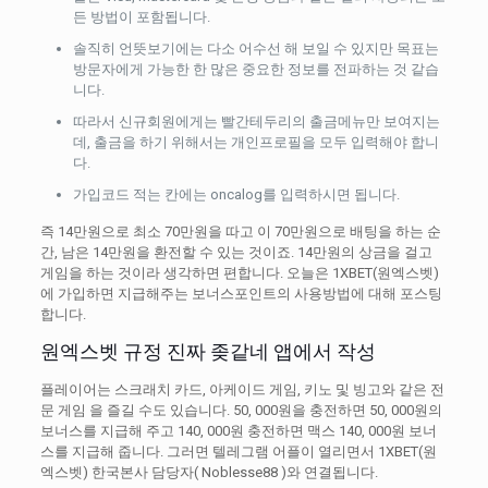
든 방법이 포함됩니다.
솔직히 언뜻보기에는 다소 어수선 해 보일 수 있지만 목표는
방문자에게 가능한 한 많은 중요한 정보를 전파하는 것 같습
니다.
따라서 신규회원에게는 빨간테두리의 출금메뉴만 보여지는
데, 출금을 하기 위해서는 개인프로필을 모두 입력해야 합니
다.
가입코드 적는 칸에는 oncalog를 입력하시면 됩니다.
즉 14만원으로 최소 70만원을 따고 이 70만원으로 배팅을 하는 순
간, 남은 14만원을 환전할 수 있는 것이죠. 14만원의 상금을 걸고
게임을 하는 것이라 생각하면 편합니다. 오늘은 1XBET(원엑스벳)
에 가입하면 지급해주는 보너스포인트의 사용방법에 대해 포스팅
합니다.
원엑스벳 규정 진짜 좆같네 앱에서 작성
플레이어는 스크래치 카드, 아케이드 게임, 키노 및 빙고와 같은 전
문 게임 을 즐길 수도 있습니다. 50, 000원을 충전하면 50, 000원의
보너스를 지급해 주고 140, 000원 충전하면 맥스 140, 000원 보너
스를 지급해 줍니다. 그러면 텔레그램 어플이 열리면서 1XBET(원
엑스벳) 한국본사 담당자( Noblesse88 )와 연결됩니다.