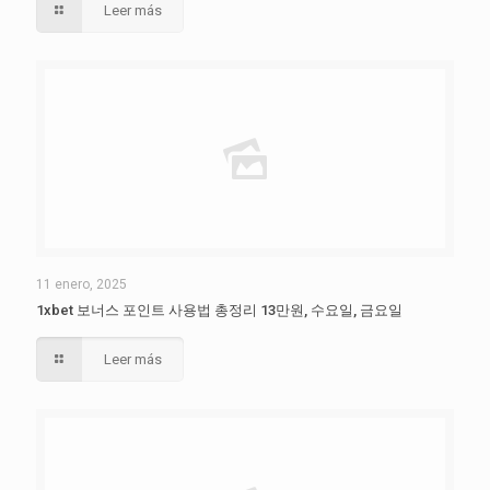
Leer más
11 enero, 2025
1xbet 보너스 포인트 사용법 총정리 13만원, 수요일, 금요일
Leer más