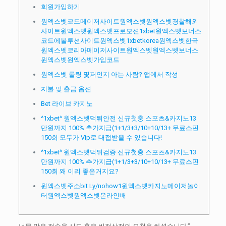
회원가입하기
원엑스벳코드메이저사이트원엑스벳원엑스벳경찰해외
사이트원엑스벳원엑스벳프로모션1xbet원엑스벳보너스
코드에볼루션사이트원엑스벳1xbetkorea원엑스벳한국
원엑스벳코리아메이저사이트원엑스벳원엑스벳보너스
원엑스벳원엑스벳가입코드
원엑스벳 롤링 몇퍼인지 아는 사람? 앱에서 작성
지불 및 출금 옵션
Bet 라이브 카지노
^1xbet^ 원엑스벳먹튀안전 신규첫충 스포츠&카지노13
만원까지 100% 추가지급(1+1/3+3/10+10/13+ 무료스핀
150회 모두가 Vip로 대접받을 수 있습니다!
^1xbet^ 원엑스벳먹튀검증 신규첫충 스포츠&카지노13
만원까지 100% 추가지급(1+1/3+3/10+10/13+ 무료스핀
150회 왜 이리 좋은거지요?
원엑스벳주소bit Ly/nohow1원엑스벳카지노메이저놀이
터원엑스벳원엑스벳온라인배