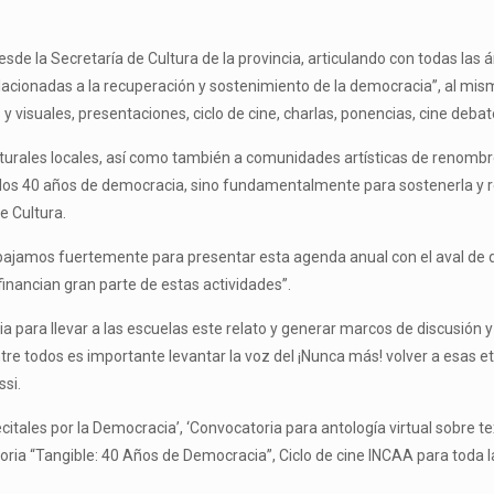
 “desde la Secretaría de Cultura de la provincia, articulando con todas 
elacionadas a la recuperación y sostenimiento de la democracia”, al m
s y visuales, presentaciones, ciclo de cine, charlas, ponencias, cine debate
lturales locales, así como también a comunidades artísticas de renom
r los 40 años de democracia, sino fundamentalmente para sostenerla y r
e Cultura.
abajamos fuertemente para presentar esta agenda anual con el aval de
inancian gran parte de estas actividades”.
 para llevar a las escuelas este relato y generar marcos de discusión y
e todos es importante levantar la voz del ¡Nunca más! volver a esas e
si.
citales por la Democracia’, ‘Convocatoria para antología virtual sobre te
oria “Tangible: 40 Años de Democracia”, Ciclo de cine INCAA para toda la