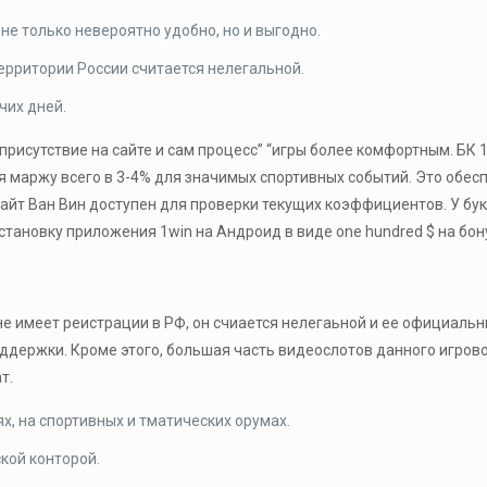
 не только невероятно удобно, но и выгодно.
территории России считается нелегальной.
чих дней.
присутствие на сайте и сам процесс” “игры более комфортным. БК
маржу всего в 3-4% для значимых спортивных событий. Это обес
айт Ван Вин доступен для проверки текущих коэффициентов. У бу
тановку приложения 1win на Андроид в виде one hundred $ на бон
и не имеет реистрации в РФ, он счиается нелегаьной и ее официаль
ддержки. Кроме этого, большая часть видеослотов данного игров
т.
х, на спортивных и тматических орумах.
кой конторой.