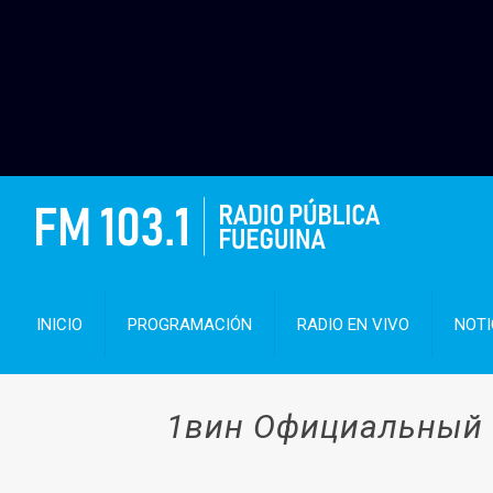
INICIO
PROGRAMACIÓN
RADIO EN VIVO
NOTI
1вин Официальный С