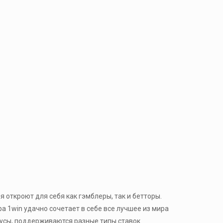
откроют для себя как гэмблеры, так и бетторы.
 1win удачно сочетает в себе все лучшее из мира
усы, поддерживаются разные типы ставок.