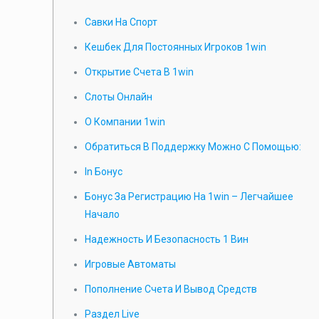
Савки На Спорт
Кешбек Для Постоянных Игроков 1win
Открытие Счета В 1win
Слоты Онлайн
О Компании 1win
Обратиться В Поддержку Можно С Помощью:
In Бонус
Бонус За Регистрацию На 1win – Легчайшее
Начало
Надежность И Безопасность 1 Вин
Игровые Автоматы
Пополнение Счета И Вывод Средств
Раздел Live