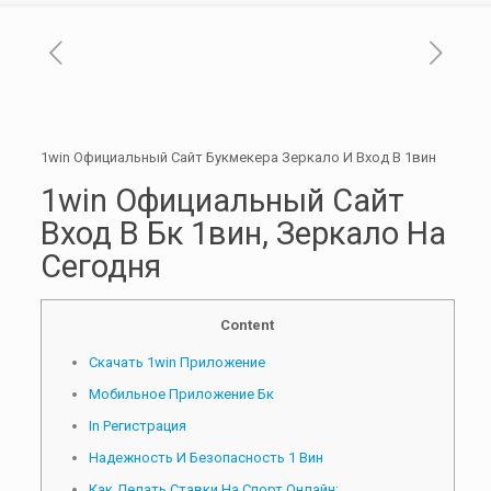
1win Официальный Сайт Букмекера Зеркало И Вход В 1вин
1win Официальный Сайт
Вход В Бк 1вин, Зеркало На
Сегодня
Content
Скачать 1win Приложение
Мобильное Приложение Бк
In Регистрация
Надежность И Безопасность 1 Вин
Как Делать Ставки На Спорт Онлайн: