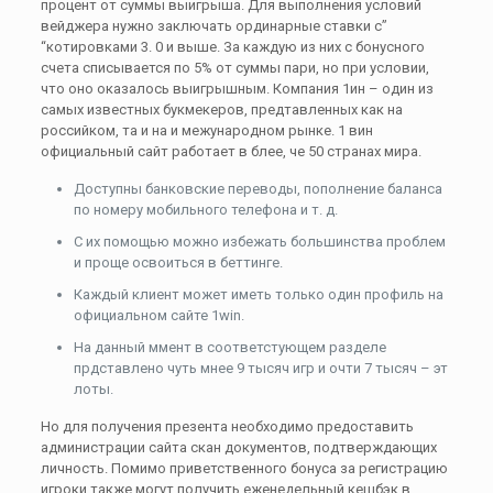
процент от суммы выигрыша. Для выполнения условий
вейджера нужно заключать ординарные ставки с”
“котировками 3. 0 и выше. За каждую из них с бонусного
счета списывается по 5% от суммы пари, но при условии,
что оно оказалось выигрышным. Компания 1ин – один из
самых известных букмекеров, предтавленных как на
российком, та и на и межународном рынке. 1 вин
официальный сайт работает в блее, че 50 странах мира.
Доступны банковские переводы, пополнение баланса
по номеру мобильного телефона и т. д.
С их помощью можно избежать большинства проблем
и проще освоиться в беттинге.
Каждый клиент может иметь только один профиль на
официальном сайте 1win.
На данный ммент в соответстующем разделе
прдставлено чуть мнее 9 тысяч игр и очти 7 тысяч – эт
лоты.
Но для получения презента необходимо предоставить
администрации сайта скан документов, подтверждающих
личность. Помимо приветственного бонуса за регистрацию
игроки также могут получить еженедельный кешбэк в