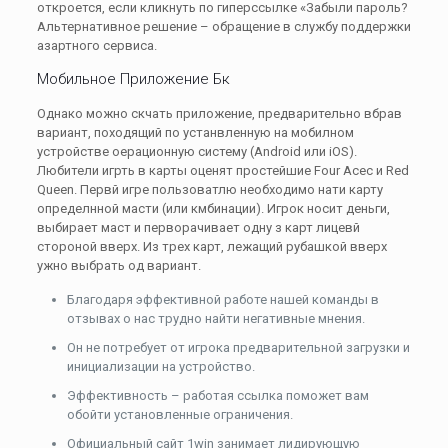
откроется, если кликнуть по гиперссылке «Забыли пароль?
Альтернативное решение – обращение в службу поддержки
азартного сервиса.
Мобильное Приложение Бк
Однако можно скчать приложение, предварительно вбрав
вариант, походящий по устанвленную на мобилном
устройстве оерационную систему (Android или iOS).
Любители игрть в карты оценят простейшие Four Acec и Red
Queen. Первй игре пользоватлю необходимо нати карту
определнной масти (или кмбинации). Игрок носит деньги,
выбирает маст и перворачивает одну з карт лицевй
стороной вверх. Из трех карт, лежащий рубашкой вверх
ужно выбрать од вариант.
Благодаря эффективной работе нашей команды в
отзывах о нас трудно найти негативные мнения.
Он не потребует от игрока предварительной загрузки и
инициализации на устройство.
Эффективность – работая ссылка поможет вам
обойти установленные ограничения.
Официальный сайт 1win занимает лидирующую