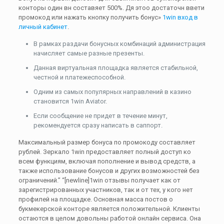
конторы один вн составяет 500%. Дя этоо достаточн ввети
промокод или нажать кнопку получить бонус»
1win вход в
личный кабинет
.
В рамках раздачи бонусных комбинаций администрация
начисляет самые разные презенты.
Данная виртуальная площадка является стабильной,
честной и платежеспособной.
Одним из самых популярных направлений в казино
становится 1win Aviator.
Если сообщение не придет в течение минут,
рекомендуется сразу написать в саппорт.
Максимальный размер бонуса по промокоду составляет
рублей. Зеркало 1win предоставляет полный доступ ко
всем функциям, включая пополнение и вывод средств, а
также использование бонусов и других возможностей без
ограничений.” “[newline]1win отзывы получает как от
зарегистрированных участников, так и от тех, у кого нет
профилей на площадке. Основная масса постов о
букмекерской конторе является положительной. Клиенты
остаются в целом довольны работой онлайн сервиса. Она