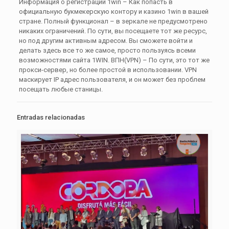
Информация о регистрации 1win – Как попасть в
официальную букмекерскую контору и казино 1win в вашей
стране. Полный функционал – в зеркале не предусмотрено
никаких ограничений. По сути, вы посещаете тот же ресурс,
но под другим активным адресом. Вы сможете войти и
делать здесь все то же самое, просто пользуясь всеми
возможностями сайта 1WIN. ВПН(VPN) – По сути, это тот же
прокси-сервер, но более простой в использовании. VPN
маскирует IP адрес пользователя, и он может без проблем
посещать любые станицы.
Entradas relacionadas