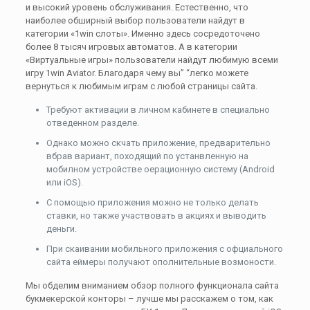
и высокий уровень обслуживания. Естественно, что
наиболее обширный выбор пользователи найдут в
категории «1win слоты». Именно здесь сосредоточено
более 8 тысяч игровых автоматов. А в категории
«Виртуальные игры» пользователи найдут любимую всеми
игру 1win Aviator. Благодаря чему вы” “легко можете
вернуться к любимым играм с любой страницы сайта.
Требуют активации в личном кабинете в специально
отведенном разделе.
Однако можно скчать приложение, предварительно
вбрав вариант, походящий по устанвленную на
мобилном устройстве оерационную систему (Android
или iOS).
С помощью приложения можно не только делать
ставки, но также участвовать в акциях и выводить
деньги.
При скаивании мобильного приложения с офциального
сайта еймеры получают ополнительные возмоности.
Мы обделим вниманием обзор полного функционала сайта
букмекерской конторы – лучше мы расскажем о том, как