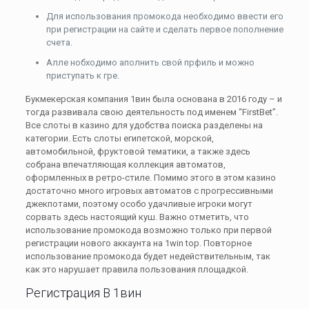
Для использования промокода необходимо ввести его
при регистрации на сайте и сделать первое пополнение
счета.
Алле нобходимо аполнить свой прфиль и можно
приступать к гре.
Букмекерская компания 1вин была основана в 2016 году – и
тогда развивала свою деятельность под именем “FirstBet”.
Все слоты в казино для удобства поиска разделены на
категории. Есть слоты египетской, морской,
автомобильной, фруктовой тематики, а также здесь
собрана впечатляющая коллекция автоматов,
оформленных в ретро-стиле. Помимо этого в этом казино
достаточно много игровых автоматов с прогрессивными
джекпотами, поэтому особо удачливые игроки могут
сорвать здесь настоящий куш. Важно отметить, что
использование промокода возможно только при первой
регистрации нового аккаунта на 1win top. Повторное
использование промокода будет недействительным, так
как это нарушает правила пользования площадкой.
Регистрация В 1вин