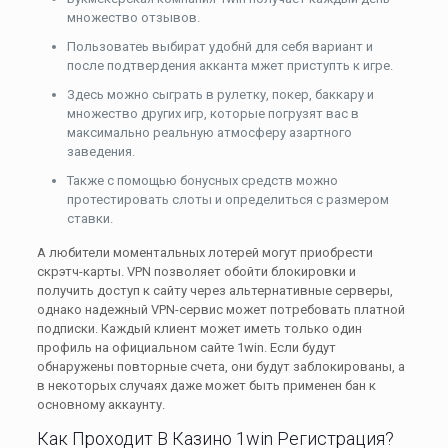
множество отзывов.
Пользоватеь выбират удобнй для себя вариант и
после подтвердения акканта мжет приступть к игре.
Здесь можно сыграть в рулетку, покер, баккару и
множество других игр, которые погрузят вас в
максимально реальную атмосферу азартного
заведения.
Также с помощью бонусных средств можно
протестировать слоты и определиться с размером
ставки.
А любители моментальных лотерей могут приобрести
скрэтч-карты. VPN позволяет обойти блокировки и
получить доступ к сайту через альтернативные серверы,
однако надежный VPN-сервис может потребовать платной
подписки. Каждый клиент может иметь только один
профиль на официальном сайте 1win. Если будут
обнаружены повторные счета, они будут заблокированы, а
в некоторых случаях даже может быть применен бан к
основному аккаунту.
Как Проходит В Казино 1win Регистрация?