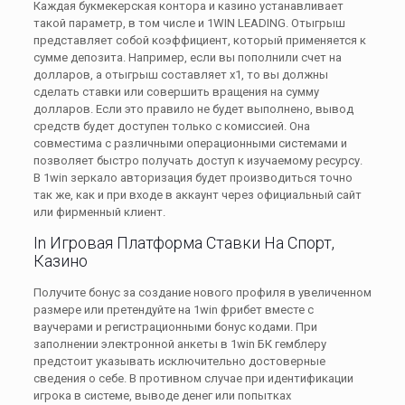
Каждая букмекерская контора и казино устанавливает
такой параметр, в том числе и 1WIN LEADING. Отыгрыш
представляет собой коэффициент, который применяется к
сумме депозита. Например, если вы пополнили счет на
долларов, а отыгрыш составляет х1, то вы должны
сделать ставки или совершить вращения на сумму
долларов. Если это правило не будет выполнено, вывод
средств будет доступен только с комиссией. Она
совместима с различными операционными системами и
позволяет быстро получать доступ к изучаемому ресурсу.
В 1win зеркало авторизация будет производиться точно
так же, как и при входе в аккаунт через официальный сайт
или фирменный клиент.
In Игровая Платформа Ставки На Спорт,
Казино
Получите бонус за создание нового профиля в увеличенном
размере или претендуйте на 1win фрибет вместе с
ваучерами и регистрационными бонус кодами. При
заполнении электронной анкеты в 1win БК гемблеру
предстоит указывать исключительно достоверные
сведения о себе. В противном случае при идентификации
игрока в системе, выводе денег или попытках