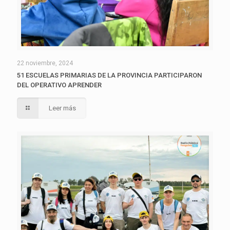
22 noviembre, 2024
51 ESCUELAS PRIMARIAS DE LA PROVINCIA PARTICIPARON
DEL OPERATIVO APRENDER
Leer más