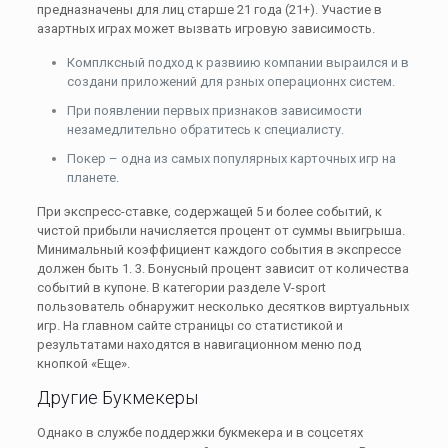
предназначены для лиц старше 21 года (21+). Участие в
азартных играх может вызвать игровую зависимость.
Комплксный подход к развиию компании выраился и в
создани приложений для рзных операционнх систем.
При появлении первых признаков зависимости
незамедлительно обратитесь к специалисту.
Покер – одна из самых популярных карточных игр на
планете.
При экспресс-ставке, содержащей 5 и более событий, к
чистой прибыли начисляется процент от суммы выигрыша.
Минимальный коэффициент каждого события в экспрессе
должен быть 1. 3. Бонусный процент зависит от количества
событий в купоне. В категории разделе V-sport
пользователь обнаружит несколько десятков виртуальных
игр. На главном сайте страницы со статистикой и
результатами находятся в навигационном меню под
кнопкой «Еще».
Другие Букмекеры
Однако в службе поддержки букмекера и в соцсетях