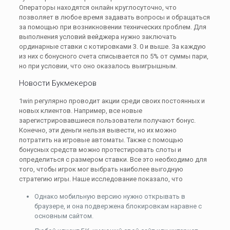
Операторы находятся онлайн круглосуточно, что
позволяет в любое время задавать вопросы и обращаться
за помощью при возникновении технических проблем. Для
выполнения условий вейджера нужно заключать
ординарные ставки с котировками 3. 0 и выше. За каждую
из них с бонусного счета списывается по 5% от суммы пари,
но при условии, что оно оказалось выигрышным.
Новости Букмекеров
1win регулярно проводит акции среди своих постоянных и
новых клиентов. Например, все новые
зарегистрировавшиеся пользователи получают бонус.
Конечно, эти деньги нельзя вывести, но их можно
потратить на игровые автоматы. Также с помощью
бонусных средств можно протестировать слоты и
определиться с размером ставки. Все это необходимо для
того, чтобы игрок мог выбрать наиболее выгодную
стратегию игры. Наше исследование показало, что
Однако мобильную версию нужно открывать в
браузере, и она подвержена блокировкам наравне с
основным сайтом.