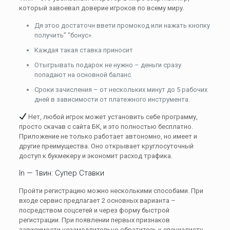
который завоевал доверие игроков по всему миру.
Дя этоо достаточн ввети промокод или нажать кнопку
получить” “бонус».
Каждая такая ставка приносит
Отыгрывать подарок не нужно – деньги сразу
попадают на основной баланс.
Сроки зачисления – от нескольких минут до 5 рабочих
дней в зависимости от платежного инструмента.
Нет, любой игрок может установить себе программу,
просто скачав с сайта БК, и это полностью бесплатно.
Приложение не только работает автономно, но имеет и
другие преимущества. Оно открывает круглосуточный
доступ к букмекеру и экономит расход трафика.
In — 1вин: Супер Ставки
Пройти регистрацию можно несколькими способами. При
входе сервис предлагает 2 основных варианта –
посредством соцсетей и через форму быстрой
регистрации. При появлении первых признаков
зависимости незамедлительно обратитесь к специалисту.