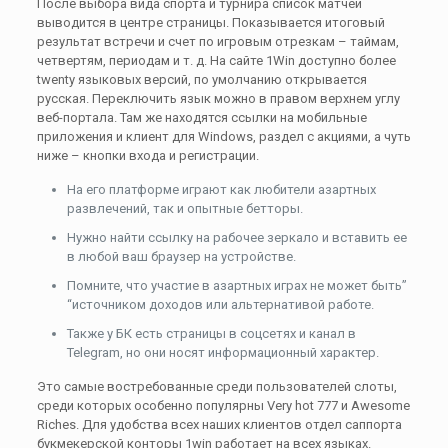
После выбора вида спорта и турнира список матчей
выводится в центре страницы. Показывается итоговый
результат встречи и счет по игровым отрезкам – таймам,
четвертям, периодам и т. д. На сайте 1Win доступно более
twenty языковых версий, по умолчанию открывается
русская. Переключить язык можно в правом верхнем углу
веб-портала. Там же находятся ссылки на мобильные
приложения и клиент для Windows, раздел с акциями, а чуть
ниже – кнопки входа и регистрации.
На его платформе играют как любители азартных
развлечений, так и опытные бетторы.
Нужно найти ссылку на рабочее зеркало и вставить ее
в любой ваш браузер на устройстве.
Помните, что участие в азартных играх не может быть”
“источником доходов или альтернативой работе.
Также у БК есть страницы в соцсетях и канал в
Telegram, но они носят информационный характер.
Это самые востребованные среди пользователей слоты,
среди которых особенно популярны Very hot 777 и Awesome
Riches. Для удобства всех наших клиентов отдел саппорта
букмекерской конторы 1win работает на всех языках.