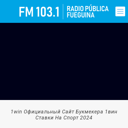
1win Официальный Сайт Букмекера 1вин
Ставки На Спорт 2024