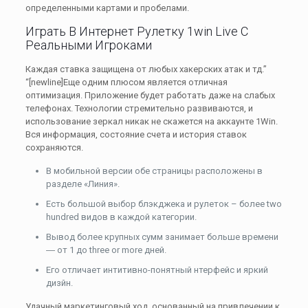
определенными картами и пробелами.
Играть В Интернет Рулетку 1win Live С
Реальными Игроками
Каждая ставка защищена от любых хакерских атак и тд.”
“[newline]Еще одним плюсом является отличная
оптимизация. Приложение будет работать даже на слабых
телефонах. Технологии стремительно развиваются, и
использование зеркал никак не скажется на аккаунте 1Win.
Вся информация, состояние счета и история ставок
сохраняются.
В мобильной версии обе страницы расположены в
разделе «Линия».
Есть большой выбор блэкджека и рулеток – более two
hundred видов в каждой категории.
Вывод более крупных сумм занимает больше времени
― от 1 до three or more дней.
Его отличает интитивно-понятный нтерфейс и яркий
дизйн.
Удачный маркетинговый ход, основанный на привлечении к