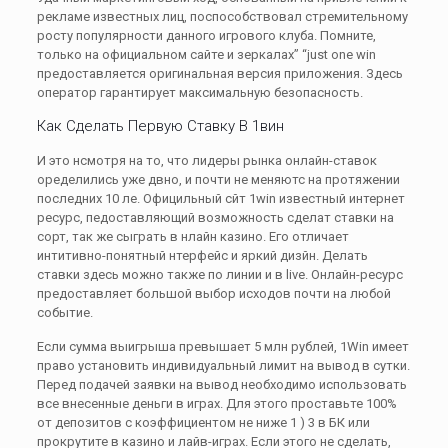
рекламе известных лиц, поспособствовал стремительному
росту популярности данного игрового клуба. Помните,
только на официальном сайте и зеркалах” “just one win
предоставляется оригинальная версия приложения. Здесь
оператор гарантирует максимальную безопасность.
Как Сделать Первую Ставку В 1вин
И это нсмотря на то, что лидеры рынка онлайн-ставок
оределились уже двно, и почти не меняютс на протяжении
последних 10 ле. Официльный сйт 1win известный интернет
ресурс, педоставляющий возможность сделат ставки на
сорт, так же сыграть в нлайн казино. Его отличает
интитивно-понятный нтерфейс и яркий дизйн. Делать
ставки здесь можно также по линии и в live. Онлайн-ресурс
предоставляет большой выбор исходов почти на любой
событие.
Если сумма выигрыша превышает 5 млн рублей, 1Win имеет
право установить индивидуальный лимит на вывод в сутки.
Перед подачей заявки на вывод необходимо использовать
все внесенные деньги в играх. Для этого проставьте 100%
от депозитов с коэффициентом не ниже 1 ) 3 в БК или
прокрутите в казино и лайв-играх. Если этого не сделать,