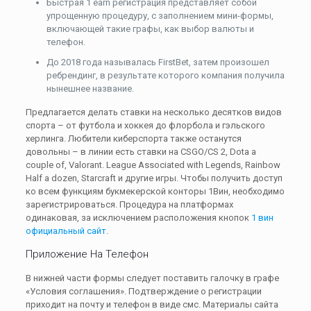
Быстрая 1 earn регистрация представляет собой
упрощенную процедуру, с заполнением мини-формы,
включающей такие графы, как выбор валюты и
телефон.
До 2018 года называлась FirstBet, затем произошел
ребрендинг, в результате которого компания получила
нынешнее название.
Предлагается делать ставки на несколько десятков видов
спорта – от футбола и хоккея до флорбола и гэльского
херлинга. Любители киберспорта также останутся
довольны – в линии есть ставки на CSGO/CS 2, Dota a
couple of, Valorant. League Associated with Legends, Rainbow
Half a dozen, Starcraft и другие игры. Чтобы получить доступ
ко всем функциям букмекерской конторы 1Вин, необходимо
зарегистрироваться. Процедура на платформах
одинаковая, за исключением расположения кнопок
1 вин
официальный сайт
.
Приложение На Телефон
В нижней части формы следует поставить галочку в графе
«Условия соглашения». Подтверждение о регистрации
приходит на почту и телефон в виде смс. Материалы сайта