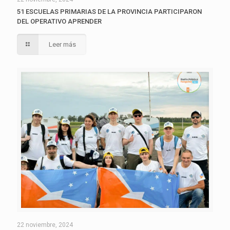
51 ESCUELAS PRIMARIAS DE LA PROVINCIA PARTICIPARON
DEL OPERATIVO APRENDER
Leer más
22 noviembre, 2024