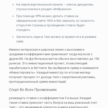
На левой вертикальной панели – список дисциплин,
строка поиска и раздел «Избранное».
При помощи VPN можно делать ставки на
официальном сайте 1Win и без зеркала, но скорость
открытия страниц и проведения ставок будет
страдать.
Заключать пари в 1win можно в прематче и в режиме
лайв.
Именно интересная и широкая линия с высокими и
средними коэффициентами привлекает сюда игроков с
других БК. На футбольные матчи обычно выставлено до 150
рынков. Это инвестиционный проект, позволяющий
зарабатывать в беттинге. Вы выбираете сумму и нажимаете
«Инвестировать». Каждый инвестор по итогам месяца
получает процент от дохода 1win с закупленной рекламы,
пропорциональный сумме инвестиций.
Спорт Во Всех Проявлениях
размещать ставки с коэффициентом 3 и выше. Каждая
такая ставка приносит часть бонуса на ваш реальный счет.
1win – это уважаемый оператор в мире азартных игр,