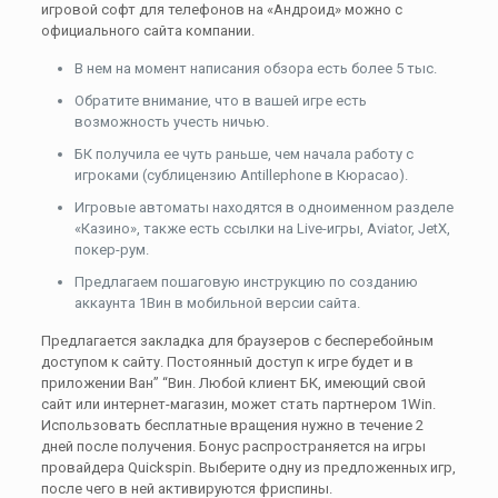
игровой софт для телефонов на «Андроид» можно с
официального сайта компании.
В нем на момент написания обзора есть более 5 тыс.
Обратите внимание, что в вашей игре есть
возможность учесть ничью.
БК получила ее чуть раньше, чем начала работу с
игроками (сублицензию Antillephone в Кюрасао).
Игровые автоматы находятся в одноименном разделе
«Казино», также есть ссылки на Live-игры, Aviator, JetX,
покер-рум.
Предлагаем пошаговую инструкцию по созданию
аккаунта 1Вин в мобильной версии сайта.
Предлагается закладка для браузеров с бесперебойным
доступом к сайту. Постоянный доступ к игре будет и в
приложении Ван” “Вин. Любой клиент БК, имеющий свой
сайт или интернет-магазин, может стать партнером 1Win.
Использовать бесплатные вращения нужно в течение 2
дней после получения. Бонус распространяется на игры
провайдера Quickspin. Выберите одну из предложенных игр,
после чего в ней активируются фриспины.