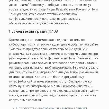
достаточно много игровых автоматов с прогрессивными
джекпотами,” “поэтому особо удачливые игроки могут
сорвать здесь настоящий куш. Разработчик Pokers for 1win
1вин указал, что в соответствии с политикой
конфиденциальности приложения данные могут
обрабатываться так, как описано ниже.
Последние Выигрыши (07 08
Кроме того, есть возможность сделать ставки на
киберспорт, политические и культурные события. На сайте
1win также представлены статистические данные и
аналитика, которые могут помочь в принятии решения при
размещении ставок. Коэффициенты на 1win обновляются в
режиме реального времени, что позволяет делать ставки
основываясь на актуальной информации. Это очень важно
для тех, кто хочет выиграть больше денег при размещении
ставок на спорт. Более того, благодаря удобному
интерфейсу сайта, пользователи могут быстро и легко
найти нужную информацию о линии и коэффициентах. В
заключение, можно сказать, что официальный сайт 1win —
это надежный ресурс для тех, кто хочет делать ставки на
спортивные события.
При отсуттвии верификации у еймера возникут