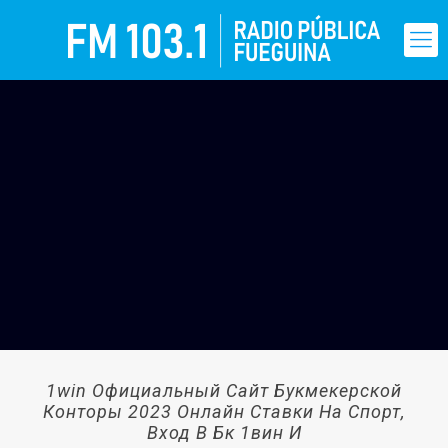
1win Официальный Сайт Букмекерской
Конторы 2023 Онлайн Ставки На Спорт,
Вход В Бк 1вин И