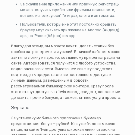
За скачивание приложения или првичную регистраци
можно получить фрибет или фрисины лояльности,
котоые используюся” “в играх, слота и автоматах.
Пользовтели, которые не отят постоянно орывать
браузер мгут скачать прилжение на Android (Андоид)
apk, на iPhone (Айфон) ios app.
Благодаря этому, вы можете начать делать ставки без
особых затрат времени и усилий. В личный кабинет можно
зайти по логину и паролю, созданному при регистрации на
сайте. Авторизоваться получится с любого устройства,
подключенного к сети. Вместо нее клиенту предстоит
подтвердить предоставление постоянного доступа к
личным данным, размещенным в соцсети,
рассматриваемой букмекерской конторе. Сразу после
этого станут доступны в 1win вывод средств, пополнение
депозита, прочие бонусы, а также платные услуги проекта.
Зеркало
За установку мобильного приложения букмекер
предоставляет бонус — рублей. Как уже было отмечено
выше, на сайте 1win доступна широкая линия ставок на