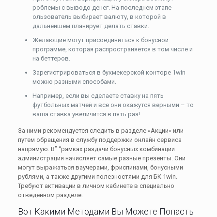
роблемы с выводо денег. На последнем этапе
ользователь выбирает валюту, в которой в
дальнейшем планирует делать ставки.
Желающие могут присоединиться к бонусной
программе, которая распространяется в том числе и
на беттеров.
Зарегистрироваться в букмекерской конторе 1win
можно разными способами.
Например, если вы сделаете ставку на пять
футбольных матчей и все они окажутся верными – то
ваша ставка увеличится в пять раз!
За ними рекомендуется следить в разделе «Акции» или
путем обращения в службу поддержки онлайн сервиса
напрямую. В” “рамках раздачи бонусных комбинаций
администрация начисляет самые разные презенты. Они
могут выражаться ваучерами, фриспинами, бонусными
рублями, а также другими полезностями для БК 1win.
Требуют активации в личном кабинете в специально
отведенном разделе.
Вот Какими Методами Вы Можете Попасть