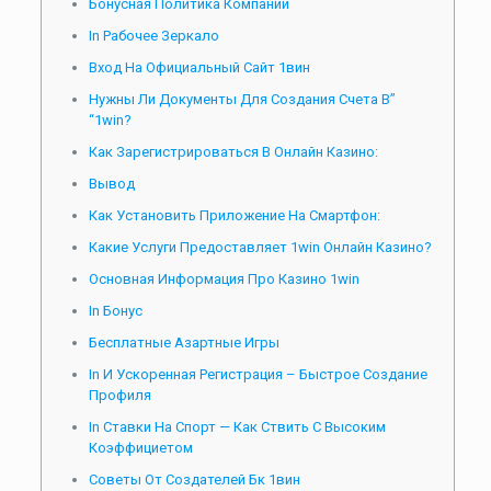
Бонусная Политика Компании
In Рабочее Зеркало
Вход На Официальный Сайт 1вин
Нужны Ли Документы Для Создания Счета В”
“1win?
Как Зарегистрироваться В Онлайн Казино:
Вывод
Как Установить Приложение На Смартфон:
Какие Услуги Предоставляет 1win Онлайн Казино?
Основная Информация Про Казино 1win
In Бонус
Бесплатные Азартные Игры
In И Ускоренная Регистрация – Быстрое Создание
Профиля
In Ставки На Спорт — Как Ствить С Высоким
Коэффициетом
Советы От Создателей Бк 1вин