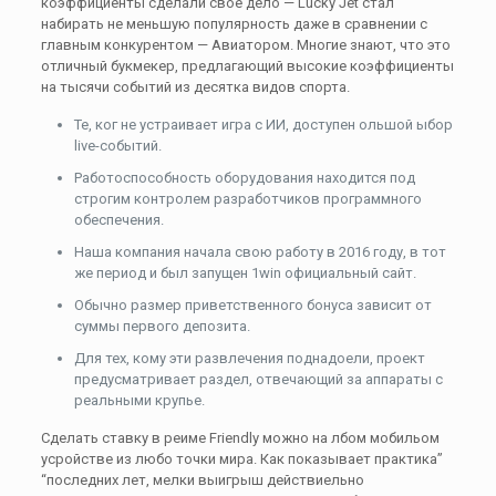
коэффициенты сделали свое дело — Lucky Jet стал
набирать не меньшую популярность даже в сравнении с
главным конкурентом — Авиатором. Многие знают, что это
отличный букмекер, предлагающий высокие коэффициенты
на тысячи событий из десятка видов спорта.
Те, ког не устраивает игра с ИИ, доступен ольшой ыбор
live-событий.
Работоспособность оборудования находится под
строгим контролем разработчиков программного
обеспечения.
Наша компания начала свою работу в 2016 году, в тот
же период и был запущен 1win официальный сайт.
Обычно размер приветственного бонуса зависит от
суммы первого депозита.
Для тех, кому эти развлечения поднадоели, проект
предусматривает раздел, отвечающий за аппараты с
реальными крупье.
Сделать ставку в реиме Friendly можно на лбом мобильом
усройстве из любо точки мира. Как показывает практика”
“последних лет, мелки выигрыш действиельно