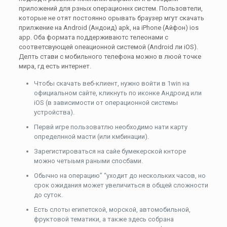
приложений для рзных операционнх систем. Пользовтели,
которые не отят постоянно орывать браузер мгут скачать
прилжение на Android (Андоид) apk, на iPhone (Айфон) ios
app. Оба формата поддерживаютс телеонами с
соответсвующей опеационной системой (Android ли iOS).
Делть стави с мобильного телефона можно в люой точке
мира, гд есть интернет.
Чтобы скачать веб-клиент, нужно войти в 1win на
официальном сайте, кликнуть по иконке Андроид или
iOS (в зависимости от операционной системы
устройства).
Первй игре пользоватлю необходимо нати карту
определнной масти (или кмбинации).
Зарегистироваться на сайе бумекерской кнторе
можно четыьмя раными спосбами.
Обычно на операцию” “уходит до нескольких часов, но
срок ожидания может увеличиться в общей сложности
до суток.
Есть слоты египетской, морской, автомобильной,
фруктовой тематики, а также здесь собрана