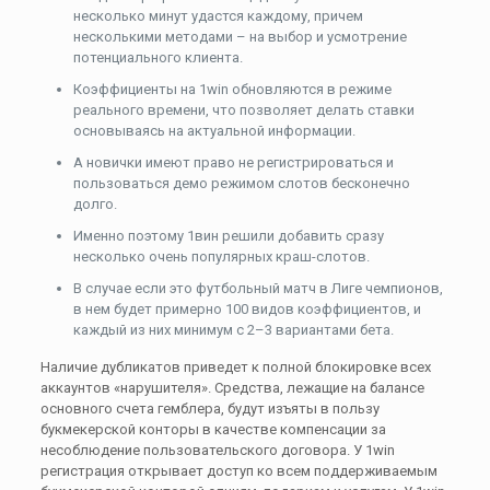
несколько минут удастся каждому, причем
несколькими методами – на выбор и усмотрение
потенциального клиента.
Коэффициенты на 1win обновляются в режиме
реального времени, что позволяет делать ставки
основываясь на актуальной информации.
А новички имеют право не регистрироваться и
пользоваться демо режимом слотов бесконечно
долго.
Именно поэтому 1вин решили добавить сразу
несколько очень популярных краш-слотов.
В случае если это футбольный матч в Лиге чемпионов,
в нем будет примерно 100 видов коэффициентов, и
каждый из них минимум с 2–3 вариантами бета.
Наличие дубликатов приведет к полной блокировке всех
аккаунтов «нарушителя». Средства, лежащие на балансе
основного счета гемблера, будут изъяты в пользу
букмекерской конторы в качестве компенсации за
несоблюдение пользовательского договора. У 1win
регистрация открывает доступ ко всем поддерживаемым