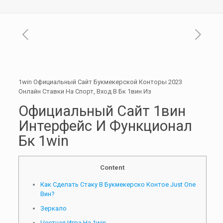
1win Официальный Сайт Букмекерской Конторы 2023
Онлайн Ставки На Спорт, Вход В Бк 1вин Из
Официальный Сайт 1вин
Интерфейс И Функционал
Бк 1win
Content
Как Сделать Стаку В Букмекерско Контое Just One
Вин?
Зеркало
Честная Игра На 1win