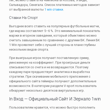
лиг, можно ставить на чемпионаты Косова, Уганды,
Сальвадора, Сенегала. Список платежных методов зависит
от выбранной валюты
1 win ставки
.
Ставки На Спорт
Выгоднее всего ставить на популярные футбольные матчи,
где маржа составляет 5–6 %. Это минимальный показатель
маржи в игорном заведении, который объективно можно
считать завышенным по сравнению с другими БК. Линия БК
1 Win проявляет себя с лучшей стороны в плане глубины
нескольких видов спорта.
При выигрыше игрок получает поставленную сумму,
умноженную на коэффициент. При проигрыше деньги
списываются со счета и не возвращаются. Поэтому
каждому пари предшествует аналитика и выработка
стратегии. При скачивании мобильного приложения с
официального сайта геймеры получают дополнительные
возможности. В категории разделе V-sport пользователь
обнаружит несколько десятков виртуальных игр.
In Вход — Официальный Сайт И Зеркало 1win
Пользователям нравится, что можно быстро пополнить