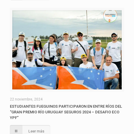
22 noviembre, 2024
ESTUDIANTES FUEGUINOS PARTICIPARON EN ENTRE RÍOS DEL
“GRAN PREMIO RÍO URUGUAY SEGUROS 2024 – DESAFIO ECO
YPF”
Leer más