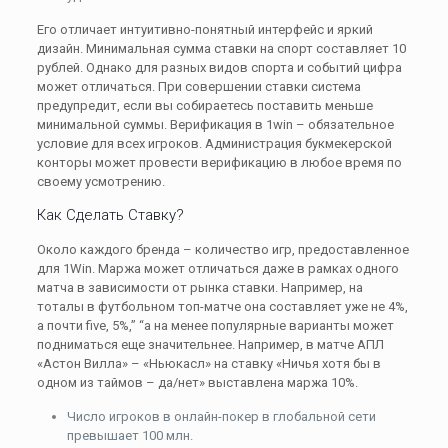
Его отличает интуитивно-понятный интерфейс и яркий
дизайн. Минимальная сумма ставки на спорт составляет 10
рублей. Однако для разных видов спорта и событий цифра
может отличаться. При совершении ставки система
предупредит, если вы собираетесь поставить меньше
минимальной суммы. Верификация в 1win – обязательное
условие для всех игроков. Администрация букмекерской
конторы может провести верификацию в любое время по
своему усмотрению.
Как Сделать Ставку?
Около каждого бренда – количество игр, предоставленное
для 1Win. Маржа может отличаться даже в рамках одного
матча в зависимости от рынка ставки. Например, на
тоталы в футбольном топ-матче она составляет уже не 4%,
а почти five, 5%,” “а на менее популярные варианты может
подниматься еще значительнее. Например, в матче АПЛ
«Астон Вилла» – «Ньюкасл» на ставку «Ничья хотя бы в
одном из таймов – да/нет» выставлена маржа 10%.
Число игроков в онлайн-покер в глобальной сети
превышает 100 млн.