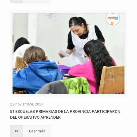
22 noviembre, 2024
51 ESCUELAS PRIMARIAS DE LA PROVINCIA PARTICIPARON
DEL OPERATIVO APRENDER
Leer más