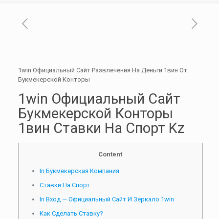
1win Официальный Сайт Развлечения На Деньги 1вин От
Букмекерской Конторы
1win Официальный Сайт
Букмекерской Конторы
1вин Ставки На Спорт Kz
Content
In Букмекерская Компания
Ставки На Спорт
In Вход — Официальный Сайт И Зеркало 1win
Как Сделать Ставку?