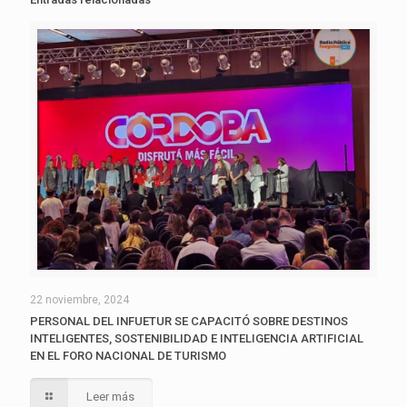
22 noviembre, 2024
PERSONAL DEL INFUETUR SE CAPACITÓ SOBRE DESTINOS
INTELIGENTES, SOSTENIBILIDAD E INTELIGENCIA ARTIFICIAL
EN EL FORO NACIONAL DE TURISMO
Leer más