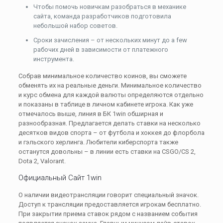
Чтобы помочь новичкам разобраться в механике
сайта, команда разработчиков подготовила
небольшой набор советов.
Сроки зачисления – от нескольких минут до a few
рабочих дней в зависимости от платежного
инструмента.
Собрав минимальное количество коинов, вы сможете
обменять их на реальные деньги. Минимальное количество
и курс обмена для каждой валюты определяются отдельно
и показаны в таблице в личном кабинете игрока. Как уже
отмечалось выше, линия в БК 1win обширная и
разнообразная. Предлагается делать ставки на несколько
десятков видов спорта – от футбола и хоккея до флорбола
и гэльского херлинга. Любители киберспорта также
останутся довольны – в линии есть ставки на CSGO/CS 2,
Dota 2, Valorant.
Официальный Сайт 1win
О наличии видеотрансляции говорит специальный значок.
Доступ к трансляции предоставляется игрокам бесплатно.
При закрытии приема ставок рядом с названием события