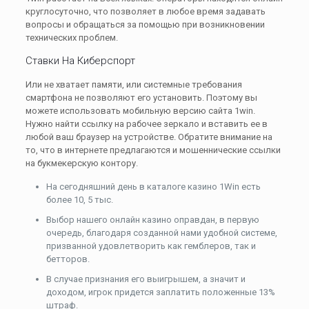
круглосуточно, что позволяет в любое время задавать
вопросы и обращаться за помощью при возникновении
технических проблем.
Ставки На Киберспорт
Или не хватает памяти, или системные требования
смартфона не позволяют его установить. Поэтому вы
можете использовать мобильную версию сайта 1win.
Нужно найти ссылку на рабочее зеркало и вставить ее в
любой ваш браузер на устройстве. Обратите внимание на
то, что в интернете предлагаются и мошеннические ссылки
на букмекерскую контору.
На сегодняшний день в каталоге казино 1Win есть
более 10, 5 тыс.
Выбор нашего онлайн казино оправдан, в первую
очередь, благодаря созданной нами удобной системе,
призванной удовлетворить как гемблеров, так и
бетторов.
В случае признания его выигрышем, а значит и
доходом, игрок придется заплатить положенные 13%
штраф.