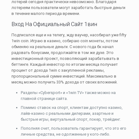
лотерей сегодня практически невозможно. Благодаря
лотереям пользователи могут заработать быстрые деньги
в течение малого периода времени.
Вход На Официальный Сайт 1вин
Подписался еще и на телегу, жду ваучер, насобирал уже fifty
1win coin. Играю в казино, собираю coin монеты, потом
обменяю на реальные деньги. С нового года бк начал
радовать бонусами, продолжайте в том же духе. Это
инвестиционный проект, позволяющий зарабатывать в
беттинге. Каждый инвестор по итогам месяца получает
процент от дохода 1win с закупленной рекламы,
пропорциональный сумме инвестиций. Максимально в
месяц можно получить 33% дохода от своих вложений.
Разделы «Cybersport» и «1win TV» также можно на
главной странице сайта.
Помимо ставок на спорт, клиентам доступно казино,
лайв-казино с реальными дилерами, азартные и
быстрые игры, виртуальный спорт, покер, трейдинг.
Пополняя счет, пользователь гарантирует, что это его
личные средства, не одолженные у кого-либо.