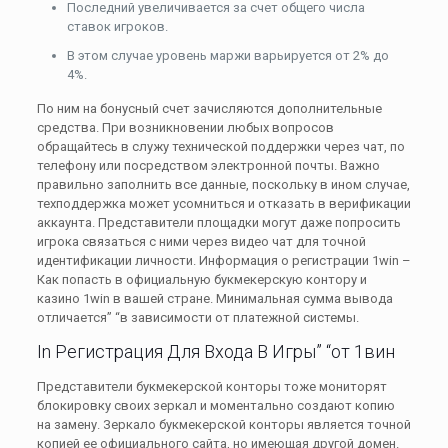
Последний увеличивается за счет общего числа
ставок игроков.
В этом случае уровень маржи варьируется от 2% до
4%.
По ним на бонусный счет зачисляются дополнительные
средства. При возникновении любых вопросов
обращайтесь в служу технической поддержки через чат, по
телефону или посредством электронной почты. Важно
правильно заполнить все данные, поскольку в ином случае,
техподдержка может усомниться и отказать в верификации
аккаунта. Представители площадки могут даже попросить
игрока связаться с ними через видео чат для точной
идентификации личности. Информация о регистрации 1win –
Как попасть в официальную букмекерскую контору и
казино 1win в вашей стране. Минимальная сумма вывода
отличается” “в зависимости от платежной системы.
In Регистрация Для Входа В Игры” “от 1вин
Представители букмекерской конторы тоже мониторят
блокировку своих зеркал и моментально создают копию
на замену. Зеркало букмекерской конторы является точной
копией ее официального сайта, но имеющая другой домен.