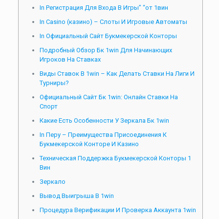
In Регистрация Для Входа В Игры” “от 1вин
In Casino (казино) – Слоты И Игровые Автоматы
In Официальный Сайт Букмекерской Конторы
Подробный Обзор Бк 1win Для Начинающих
Игроков На Ставках
Виды Ставок В 1win – Как Делать Ставки На Лиги И
Турниры?
Официальный Сайт Бк 1win: Онлайн Ставки На
Спорт
Какие Есть Особенности У Зеркала Бк 1win
In Перу – Преимущества Присоединения К
Букмекерской Конторе И Казино
Техническая Поддержка Букмекерской Конторы 1
Вин
Зеркало
Вывод Выигрыша В 1win
Процедура Верификации И Проверка Аккаунта 1win