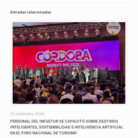
Entradas relacionadas
22 noviembre, 2024
PERSONAL DEL INFUETUR SE CAPACITÓ SOBRE DESTINOS
INTELIGENTES, SOSTENIBILIDAD E INTELIGENCIA ARTIFICIAL
EN EL FORO NACIONAL DE TURISMO