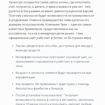
Зачастую создаются такие сайты-клоны, где пополнить
счет получится, а делать ставки и вывести уже нет. 1win
рулетка в live режиме не имеет демонстрационной версии.
Поэтому у игрока не будет возможности потренироваться
в угадывании. Главное преимущество лайв-рулетка это
доверие пользователей. Компания 1вин – один из самых
известных букмекеров, представленных как на
российском, та и на и международном рынке. 1 вин
официальный сайт работает в более, че 50 странах мира.
Там вы увидите все способы, доступные для ввода и
вывода средств.
Интерфейс полностью повторяет основной сайт, но
приложение открывается и работает в отдельном
окне.
Возраст и личность клиента будут проверяться при
верификации.
Как правило, БК привлекают аудиторию с помощь
бесплатных фрибетов и бонусов.
После установки пользователь” “получает
возможность играть в слоты и автоматы, заключать
пари в 20 видах спорта и пополнять депозит любым