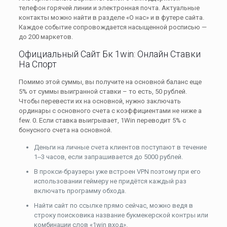
телефон горячей линии и электронная почта. Актуальные
контакты можно найти в разделе «О нас» и в футере сайта.
Каждое событие сопровождается насыщенной росписью —
до 200 маркетов.
Официальный Сайт Бк 1win: Онлайн Ставки
На Спорт
Помимо этой суммы, вы получите на основной баланс еще
5% от суммы выигранной ставки – то есть, 50 рублей.
Чтобы перевести их на основной, нужно заключать
ординары с основного счета с коэффициентами не ниже a
few. 0. Если ставка выигрывает, 1Win переводит 5% с
бонусного счета на основной.
Деньги на личные счета клиентов поступают в течение
1‒3 часов, если запрашивается до 5000 рублей.
В прокси-браузеры уже встроен VPN поэтому при его
использовании геймеру не придётся каждый раз
включать программу обхода.
Найти сайт по ссылке прямо сейчас, можно ведя в
строку поисковика название букмекерской контры или
комбинации слов «1win вход».