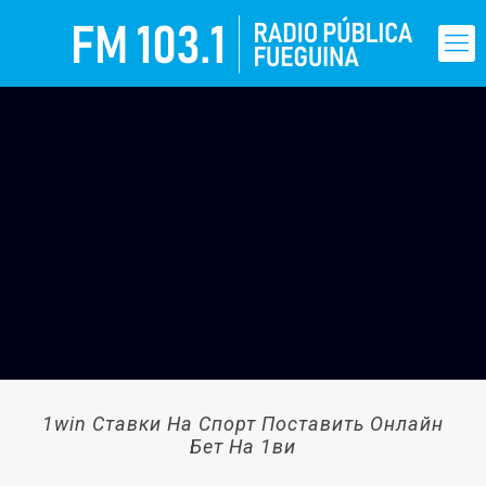
1win Ставки На Спорт Поставить Онлайн
Бет На 1ви