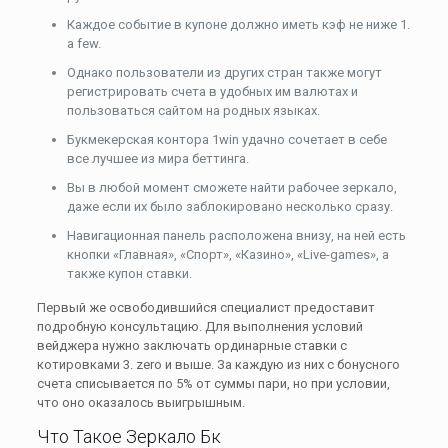
Каждое событие в купоне должно иметь кэф не ниже 1.
a few.
Однако пользователи из других стран также могут
регистрировать счета в удобных им валютах и
пользоваться сайтом на родных языках.
Букмекерская контора 1win удачно сочетает в себе
все лучшее из мира беттинга.
Вы в любой момент сможете найти рабочее зеркало,
даже если их было заблокировано несколько сразу.
Навигационная панель расположена внизу, на ней есть
кнопки «Главная», «Спорт», «Казино», «Live-games», а
также купон ставки.
Первый же освободившийся специалист предоставит
подробную консультацию. Для выполнения условий
вейджера нужно заключать ординарные ставки с
котировками 3. zero и выше. За каждую из них с бонусного
счета списывается по 5% от суммы пари, но при условии,
что оно оказалось выигрышным.
Что Такое Зеркало Бк