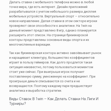
Делать ставки с мобильного телефона можно в любой
точке мира, где есть интернет. Дизайн приложений
разрабатывался с учетом небольшого размера дисплея
мобильных устройств. Виртуальный спорт – относительно
новое направление. Делая ставки в этом секторе игроки
проверяют свои способности к аналитике. На 1win на
данный момент представлено 8 игр, однако планируется
расширить этот список. На странице букмекерской
конторы представлены основные виды спорта и их
многочисленные вариации.
Так как букмекерская контора активно завоёвывает рынок
и наращивает клиентуру, большинство коэффициентов
играет в пользу геймеров. Как долго продлится такая
ситуация неизвестно, потому пользоваться моментом
стоит уже сейчас. При выигрыше игрок получает
поставленную сумму, умноженную на коэффициент. При
проигрыше деньги списываются со счета и не
возвращаются. Поэтому каждому пари предшествует
аналитика и выработка стратегии.
Виды Ставок В 1win – Как Делать Ставки На Лиги И
Турниры?