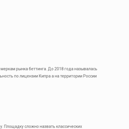
я меркам рынка беттинга. До 2018 года называлась
льность по лицензии Кипра а на территории России
у. Площадку сложно назвать классических