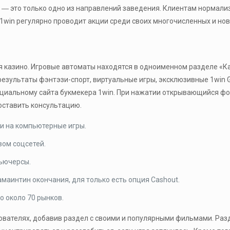
 ― это только одно из направлений заведения. Клиентам нормализ
 1win регулярно проводит акции среди своих многочисленных и нов
казино. Игровые автоматы находятся в одноименном разделе «Казино
 результаты фэнтэзи-спорт, виртуальные игры, эксклюзивные 1win
циальному сайта букмекера 1win. При нажатии открывающийся форма
оставить консультацию.
и на компьютерные игры.
вом соцсетей.
фьючерсы.
маинтин окончания, для только есть опция Cashout.
 около 70 рынков.
ователях, добавив раздел с своими и популярными фильмами. Разд