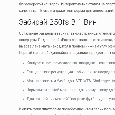
букмекерской конторой. Интерактивные ставки на спорт
кинотеатр, ТВ-игры и даже платформа для инвестиций.
Забирай 250fs В 1 Вин
Остальные разделы вверху главной страницы относятся 
покер-рум. Под кнопкой «Еще» скрываются статистика,
вызова лайв-чата находится в правом нижнем углу офи
Первый же освободившийся специалист предоставит с
Конкурентное преимущество площадки – как ставк
Есть два типа регистрация – обычная же посредст
Можно ставить и Уимблдон, ATP, WTA, Challenger, 
Нормализаторской можно продать саму ставку до а
Для важнейших матчей” “вопреки футболу доступно
И опять-таки платформа позаботилась том своих польз