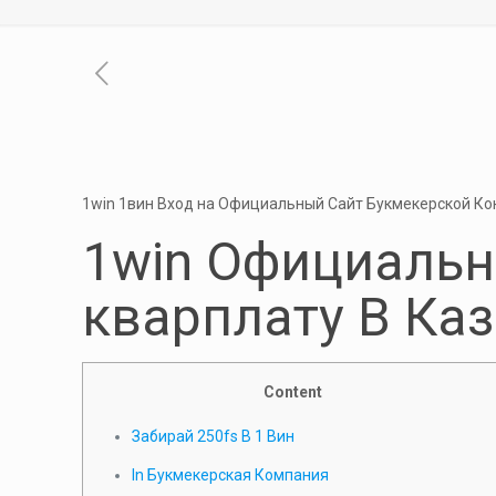
1win 1вин Вход на Официальный Сайт Букмекерской К
1win Официальн
кварплату В Ка
Content
Забирай 250fs В 1 Вин
In Букмекерская Компания