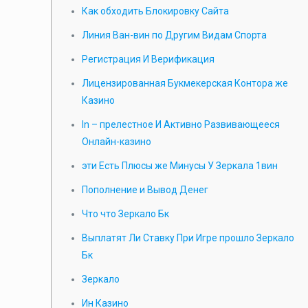
Как обходить Блокировку Сайта
Линия Ван-вин по Другим Видам Спорта
Регистрация И Верификация
Лицензированная Букмекерская Контора же
Казино
In – прелестное И Активно Развивающееся
Онлайн-казино
эти Есть Плюсы же Минусы У Зеркала 1вин
Пополнение и Вывод Денег
Что что Зеркало Бк
Выплатят Ли Ставку При Игре прошло Зеркало
Бк
Зеркало
Ин Казино