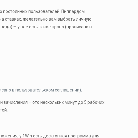
то постоянных пользователей. Пиппардом
на ставках, желательно вам выбрать личную
ода) — у нее есть такое право (прописано в
исано в пользовательском соглашении).
и зачисления – ото нескольких минут до 5 рабочих
тей.
ложения, у 1Win есть десктопная программа для