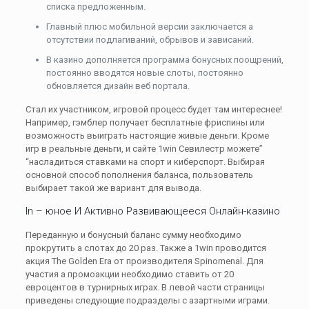
списка предложенным.
Главный плюс мобильной версии заключается а
отсутствии подлагиваний, обрывов и зависаний.
В казино дополняется программа бонусных поощрений,
постоянно вводятся новые слоты, постоянно
обновляется дизайн веб портала.
Стал их участником, игровой процесс будет там интереснее!
Например, гэмблер получает бесплатные фриспины или
возможность выиграть настоящие живые деньги. Кроме
игр в реальные деньги, и сайте 1win Севилестр можете”
“насладиться ставками на спорт и киберспорт. Выбирая
основной способ пополнения баланса, пользователь
выбирает такой же вариант для вывода.
In – юное И Активно Развивающееся Онлайн-казино
Переданную и бонусный баланс сумму необходимо
прокрутить а слотах до 20 раз. Также а 1win проводится
акция The Golden Era от производителя Spinomenal. Для
участия а промоакции необходимо ставить от 20
евроцентов в турнирных играх. В левой части страницы
приведены следующие подразделы с азартными играми.