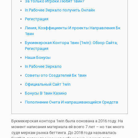
За только Игроки Любят 1вин?
In Рабочее Зеркало получить Онлайн
Регистрация
Линия, Коэффициенты И проекты Направления Бк
1вин
Букмекерская Контора 1вин (1win): Обзор Сайта,
Регистрация
Наши Бонусы
In Рабочее Зеркало
Советы ото Создателей Бк 1вин
Официальный Сайт 1win
Бонусы В 1вин Казино
Пополнение Счета И напрашивающийся Средств
Букмекерская контора 1win была основана а 2016 году. На
момент написания материала ей всего 7 лет – но так много
судя меркам рынка беттинга. До 2018 года называлась