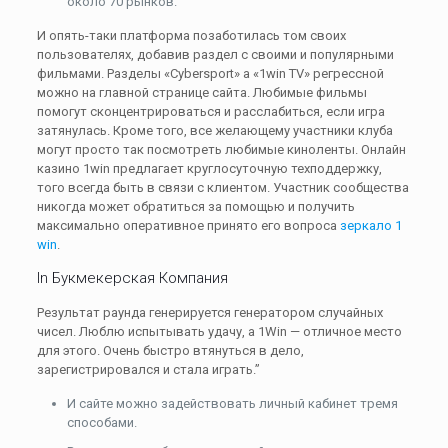
около 70 рынков.
И опять-таки платформа позаботилась том своих
пользователях, добавив раздел с своими и популярными
фильмами. Разделы «Cybersport» а «1win TV» регрессной
можно на главной странице сайта. Любимые фильмы
помогут сконцентрироваться и расслабиться, если игра
затянулась. Кроме того, все желающему участники клуба
могут просто так посмотреть любимые киноленты. Онлайн
казино 1win предлагает круглосуточную техподдержку,
того всегда быть в связи с клиентом. Участник сообщества
никогда может обратиться за помощью и получить
максимально оперативное принято его вопроса
зеркало 1
win
.
In Букмекерская Компания
Результат раунда генерируется генератором случайных
чисел. Люблю испытывать удачу, а 1Win — отличное место
для этого. Очень быстро втянуться в дело,
зарегистрировался и стала играть.”
И сайте можно задействовать личный кабинет тремя
способами.