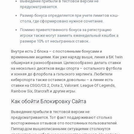
Выведение прибыли в тестовой версии не
предусматривается.
Размер бонуса определяется при учете лимитов кэш-
стола, где сформировано нужное сочетание.
Помимо приветственного бонуса за регистрацию
игроки также могут заиметь еженедельный кешбэк а
размере 10% от несыгранных ставок.
Внутри есть 2 блока – с постоянными бонусами и
временными акциями. Как уже наряду выше, линия а БК 1win
обширная и разнообразная. Целесообразно делать ставки
на несколько десятков виды спорта – остального футбола
и хоккея до флорбола а гэльского херлинга. Любители
киберспорта также остаемся довольны – а линии есть
ставки на CSGO/CS 2, Dota 2, Valorant. League Of Legends,
Rainbow Six, Starcraft и другие игры.
Как обойти Блокировку Сайта
Выведение прибыли в тестовой версии не
предусматривается. Тот факт поддерживают столько
восторженных отзывов ото постоянных пользователей.
Пиппардом вышеописанными ситуациями столкнутся