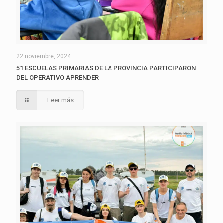
22 noviembre, 2024
51 ESCUELAS PRIMARIAS DE LA PROVINCIA PARTICIPARON
DEL OPERATIVO APRENDER
Leer más