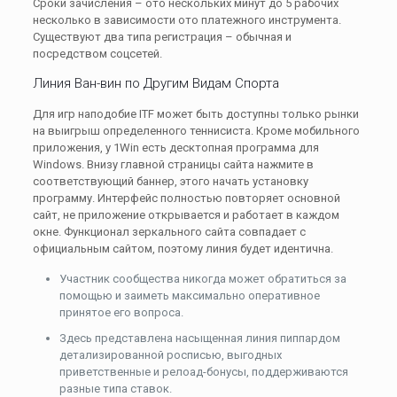
Сроки зачисления – ото нескольких минут до 5 рабочих
несколько в зависимости ото платежного инструмента.
Существуют два типа регистрация – обычная и
посредством соцсетей.
Линия Ван-вин по Другим Видам Спорта
Для игр наподобие ITF может быть доступны только рынки
на выигрыш определенного теннисиста. Кроме мобильного
приложения, у 1Win есть десктопная программа для
Windows. Внизу главной страницы сайта нажмите в
соответствующий баннер, этого начать установку
программу. Интерфейс полностью повторяет основной
сайт, не приложение открывается и работает в каждом
окне. Функционал зеркального сайта совпадает с
официальным сайтом, поэтому линия будет идентична.
Участник сообщества никогда может обратиться за
помощью и заиметь максимально оперативное
принятое его вопроса.
Здесь представлена насыщенная линия пиппардом
детализированной росписью, выгодных
приветственные и релоад-бонусы, поддерживаются
разные типа ставок.