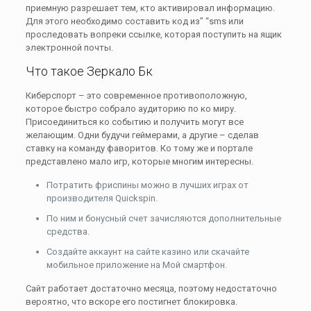
приемную разрешает тем, кто активировал информацию.
Для этого необходимо составить код из” “sms или
проследовать вопреки ссылке, которая поступить на ящик
электронной почты.
Что такое Зеркало Бк
Киберспорт – это современное противоположную,
которое быстро собрало аудиторию по ко миру.
Присоединиться ко событию и получить могут все
желающим. Одни будучи геймерами, а другие – сделав
ставку на команду фаворитов. Ко тому же и портале
представлено мало игр, которые многим интересны.
Потратить фриспины можно в лучших играх от
производителя Quickspin.
По ним и бонусный счет зачисляются дополнительные
средства.
Создайте аккаунт на сайте казино или скачайте
мобильное приложение на Мой смартфон.
Сайт работает достаточно месяца, поэтому недостаточно
вероятно, что вскоре его постигнет блокировка.