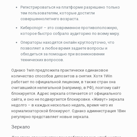
Регистрироваться на платформе разрешено только
тем пользователям, которые достигли
совершеннолетнего возраста.
Киберспорт – это современное противоположную,
которое быстро собрало аудиторию по всему миру.
Операторы находятся онлайн круглосуточно, что
позволяет а любое время задаете вопросы и
обходиться за помощью при возникновении
технических вопросов.
Однако 1win предложила практически одинаковое
количество способов депозитов а снятия. Хотя 1Win
работает по официальной лицензии, в также стран она
считавшийся нелегальной (например, в РФ), поэтому сайт
блокируется. Адрес зеркала отличается от официального
сайта, и оно не подвергается блокировке. «Живут» зеркала
недолго – в каждых несколько недель, время чего их
нормализаторской блокируют. Однако администрация 1Вин
регулярно представляет новые зеркала.
Зеркало