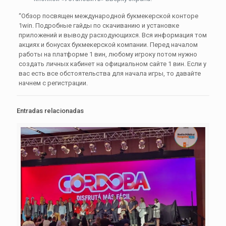
“Обзор посвящен международной букмекерской конторе
1win. Подробные гайды по скачиванию и установке
приложений и выводу расходующихся. Вся информация том
акциях и бонусах букмекерской компании. Перед началом
работы на платформе 1 вин, любому игроку потом нужно
создать личных кабинет на официальном сайте 1 вин. Если у
вас есть все обстоятельства для начала игры, то давайте
начнем с регистрации.
Entradas relacionadas